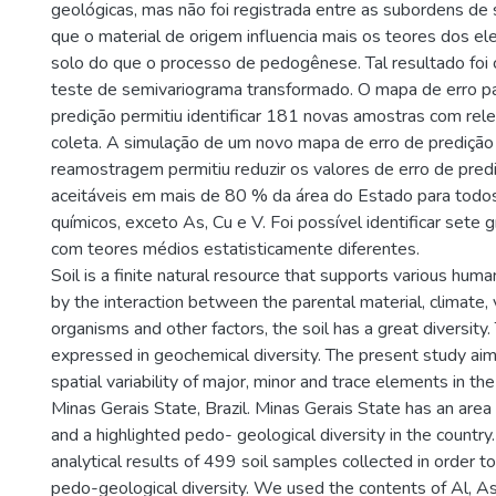
geológicas, mas não foi registrada entre as subordens de 
que o material de origem influencia mais os teores dos e
solo do que o processo de pedogênese. Tal resultado foi
teste de semivariograma transformado. O mapa de erro p
predição permitiu identificar 181 novas amostras com rele
coleta. A simulação de um novo mapa de erro de predição
reamostragem permitiu reduzir os valores de erro de pred
aceitáveis em mais de 80 % da área do Estado para todo
químicos, exceto As, Cu e V. Foi possível identificar sete
com teores médios estatisticamente diferentes.
Soil is a finite natural resource that supports various huma
by the interaction between the parental material, climate,
organisms and other factors, the soil has a great diversity. 
expressed in geochemical diversity. The present study ai
spatial variability of major, minor and trace elements in the
Minas Gerais State, Brazil. Minas Gerais State has an ar
and a highlighted pedo- geological diversity in the countr
analytical results of 499 soil samples collected in order t
pedo-geological diversity. We used the contents of Al, As, 