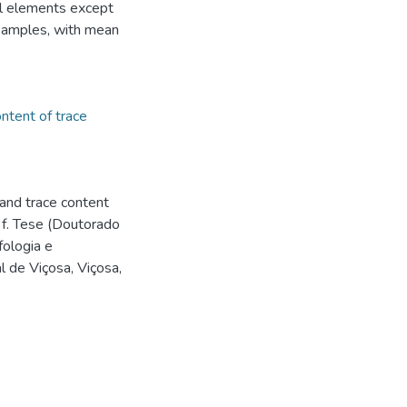
al elements except
 samples, with mean
ontent of trace
 and trace content
0 f. Tese (Doutorado
fologia e
l de Viçosa, Viçosa,