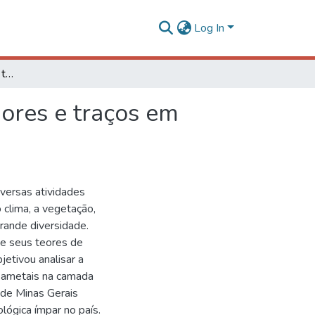
Log In
Variabilidade espacial dos teores de elementos maiores e traços em solos do Estado de Minas Gerais
iores e traços em
iversas atividades
 clima, a vegetação,
rande diversidade.
de seus teores de
etivou analisar a
e ametais na camada
 de Minas Gerais
ógica ímpar no país.