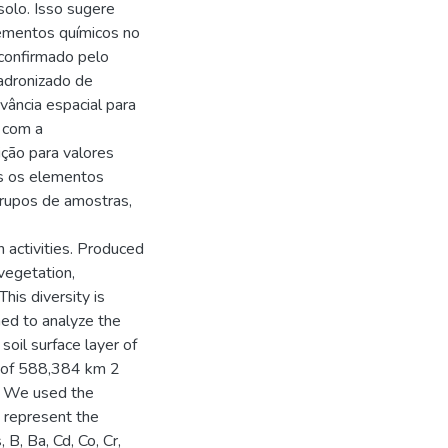
solo. Isso sugere
lementos químicos no
 confirmado pelo
adronizado de
vância espacial para
 com a
ição para valores
s os elementos
 grupos de amostras,
n activities. Produced
 vegetation,
This diversity is
med to analyze the
 soil surface layer of
ea of 588,384 km 2
y. We used the
o represent the
B, Ba, Cd, Co, Cr,