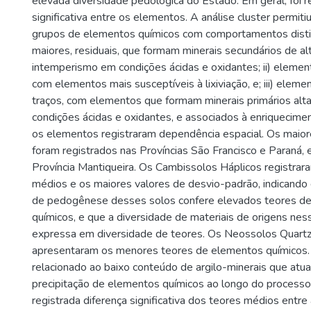
elevada diversidade pedológica do Estado. Em geral, foi r
significativa entre os elementos. A análise cluster permitiu 
grupos de elementos químicos com comportamentos distin
maiores, residuais, que formam minerais secundários de alt
intemperismo em condições ácidas e oxidantes; ii) elemen
com elementos mais susceptíveis à lixiviação, e; iii) elem
traços, com elementos que formam minerais primários alt
condições ácidas e oxidantes, e associados à enriquecim
os elementos registraram dependência espacial. Os maio
foram registrados nas Províncias São Francisco e Paraná,
Província Mantiqueira. Os Cambissolos Háplicos registrar
médios e os maiores valores de desvio-padrão, indicando q
de pedogênese desses solos confere elevados teores d
químicos, e que a diversidade de materiais de origens nes
expressa em diversidade de teores. Os Neossolos Quartz
apresentaram os menores teores de elementos químicos.
relacionado ao baixo conteúdo de argilo-minerais que atua
precipitação de elementos químicos ao longo do process
registrada diferença significativa dos teores médios entre 