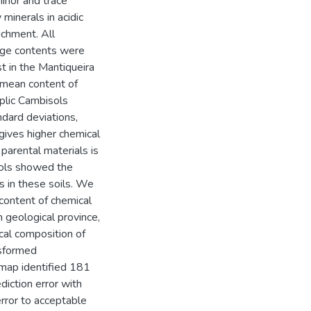
minor and trace
minerals in acidic
ichment. All
age contents were
t in the Mantiqueira
f mean content of
plic Cambisols
ndard deviations,
gives higher chemical
 parental materials is
sols showed the
s in these soils. We
n content of chemical
 geological province,
ical composition of
nsformed
 map identified 181
iction error with
error to acceptable