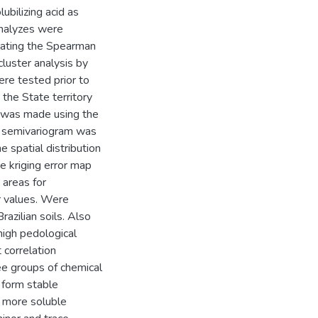
ubilizing acid as
analyzes were
lating the Spearman
cluster analysis by
re tested prior to
the State territory
or was made using the
e semivariogram was
he spatial distribution
e kriging error map
 areas for
or values. Were
razilian soils. Also
high pedological
t correlation
ee groups of chemical
 form stable
) more soluble