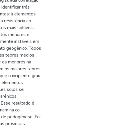
egistrada correlação
identificar três
tos: i) elementos
a resistência ao
tos mais solúveis,
entos menores e
amente instáveis em
ento geogênico. Todos
res teores médios
 e os menores na
am os maiores teores
ue o incipiente grau
e elementos
ses solos se
arênicos
 Esse resultado é
riam na co-
o de pedogênese. Foi
as províncias