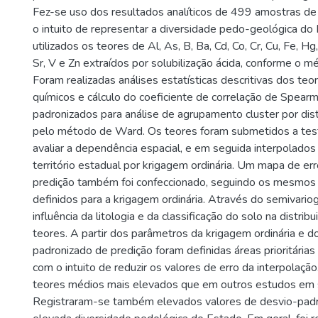
Fez-se uso dos resultados analíticos de 499 amostras de
o intuito de representar a diversidade pedo-geológica do
utilizados os teores de Al, As, B, Ba, Cd, Co, Cr, Cu, Fe, Hg
Sr, V e Zn extraídos por solubilização ácida, conforme 
Foram realizadas análises estatísticas descritivas dos te
químicos e cálculo do coeficiente de correlação de Spear
padronizados para análise de agrupamento cluster por dist
pelo método de Ward. Os teores foram submetidos a test
avaliar a dependência espacial, e em seguida interpolados
território estadual por krigagem ordinária. Um mapa de er
predição também foi confeccionado, seguindo os mesmos
definidos para a krigagem ordinária. Através do semivario
influência da litologia e da classificação do solo na distrib
teores. A partir dos parâmetros da krigagem ordinária e 
padronizado de predição foram definidas áreas prioritária
com o intuito de reduzir os valores de erro da interpolaçã
teores médios mais elevados que em outros estudos em so
Registraram-se também elevados valores de desvio-padr