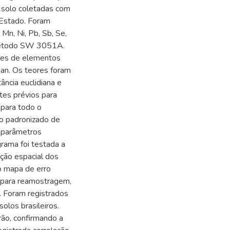
 solo coletadas com
 Estado. Foram
, Mn, Ni, Pb, Sb, Se,
o método SW 3051A.
ores de elementos
man. Os teores foram
ância euclidiana e
es prévios para
 para todo o
ro padronizado de
 parâmetros
grama foi testada a
uição espacial dos
do mapa de erro
s para reamostragem,
o. Foram registrados
los brasileiros.
ão, confirmando a