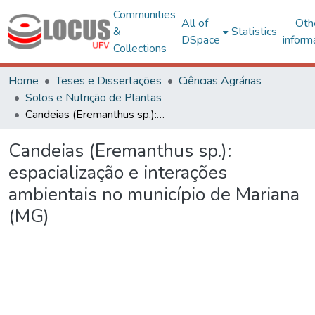
Communities
All of
Oth
&
Statistics
DSpace
inform
Collections
Home
Teses e Dissertações
Ciências Agrárias
Solos e Nutrição de Plantas
Candeias (Eremanthus sp.): espacialização e interações ambientais no município de Mariana (MG)
Candeias (Eremanthus sp.):
espacialização e interações
ambientais no município de Mariana
(MG)