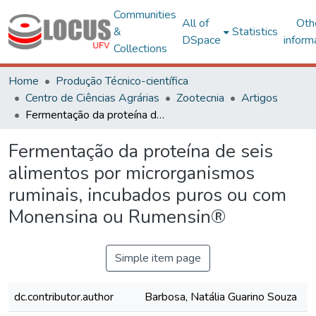
Communities
All of
Oth
&
Statistics
DSpace
inform
Collections
Home
Produção Técnico-científica
Centro de Ciências Agrárias
Zootecnia
Artigos
Fermentação da proteína de seis alimentos por microrganismos ruminais, incubados puros ou com Monensina ou Rumensin®
Fermentação da proteína de seis
alimentos por microrganismos
ruminais, incubados puros ou com
Monensina ou Rumensin®
Simple item page
dc.contributor.author
Barbosa, Natália Guarino Souza