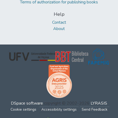
Terms of authorization for publishing books
Help
Contact
About
DSpace software
copyright © 2002-2026
LYRASIS
Cookie settings
Accessibility settings
Send Feedback