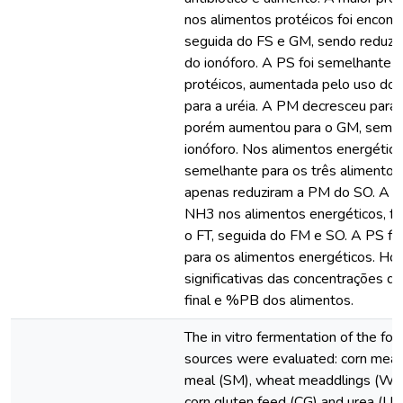
nos alimentos protéicos foi encont
seguida do FS e GM, sendo reduzi
do ionóforo. A PS foi semelhante p
protéicos, aumentada pelo uso do 
para a uréia. A PM decresceu para 
porém aumentou para o GM, sem oc
ionóforo. Nos alimentos energético
semelhante para os três alimentos
apenas reduziram a PM do SO. A m
NH3 nos alimentos energéticos, fo
o FT, seguida do FM e SO. A PS fo
para os alimentos energéticos. Ho
significativas das concentrações 
final e %PB dos alimentos.
The in vitro fermentation of the fo
sources were evaluated: corn meal
meal (SM), wheat meaddlings (WM
corn gluten feed (CG) and urea (UR