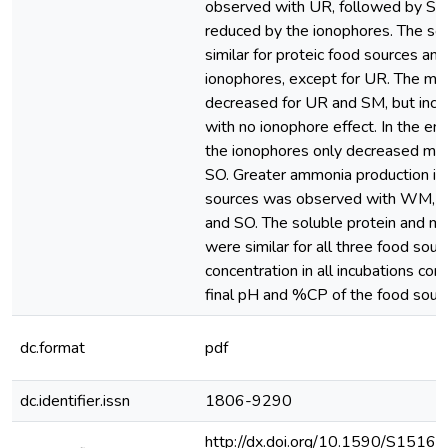
observed with UR, followed by SM
reduced by the ionophores. The so
similar for proteic food sources an
ionophores, except for UR. The micr
decreased for UR and SM, but incr
with no ionophore effect. In the en
the ionophores only decreased micr
SO. Greater ammonia production in 
sources was observed with WM, 
and SO. The soluble protein and mic
were similar for all three food so
concentration in all incubations cor
final pH and %CP of the food sour
dc.format
pdf
dc.identifier.issn
1806-9290
http://dx.doi.org/10.1590/S1516-