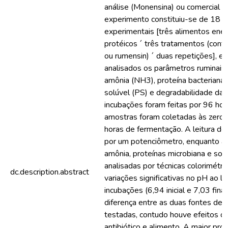
análise (Monensina) ou comercial 
experimento constituiu-se de 18 u
experimentais [três alimentos ener
protéicos ´ três tratamentos (cont
ou rumensin) ´ duas repetições], e
analisados os parâmetros ruminais
amônia (NH3), proteína bacteriana 
solúvel (PS) e degradabilidade da 
incubações foram feitas por 96 hor
amostras foram coletadas às zero,
horas de fermentação. A leitura do 
por um potenciômetro, enquanto as
amônia, proteínas microbiana e sol
analisadas por técnicas colorimétr
dc.description.abstract
variações significativas no pH ao l
incubações (6,94 inicial e 7,03 fina
diferença entre as duas fontes de 
testadas, contudo houve efeitos de
antibiótico e alimento. A maior p