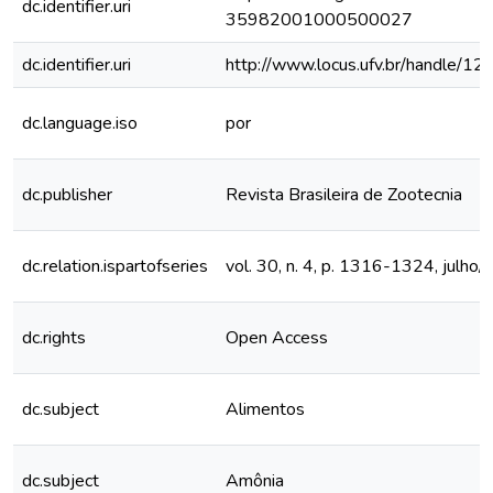
dc.identifier.uri
35982001000500027
dc.identifier.uri
http://www.locus.ufv.br/handle/
dc.language.iso
por
dc.publisher
Revista Brasileira de Zootecnia
dc.relation.ispartofseries
vol. 30, n. 4, p. 1316-1324, julho
dc.rights
Open Access
dc.subject
Alimentos
dc.subject
Amônia