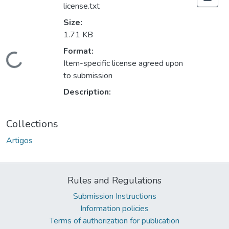
license.txt
Size:
1.71 KB
Format:
ading...
Item-specific license agreed upon
to submission
Description:
Collections
Artigos
Rules and Regulations
Submission Instructions
Information policies
Terms of authorization for publication