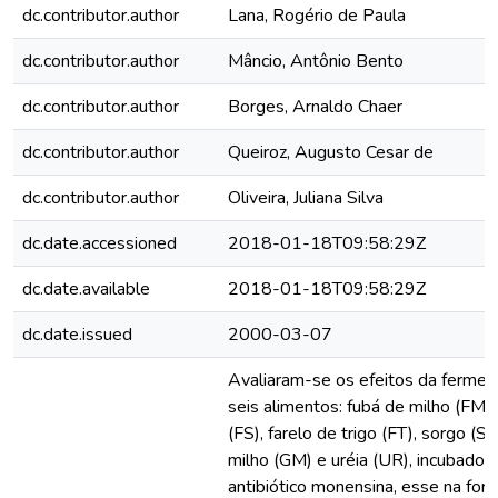
dc.contributor.author
Lana, Rogério de Paula
dc.contributor.author
Mâncio, Antônio Bento
dc.contributor.author
Borges, Arnaldo Chaer
dc.contributor.author
Queiroz, Augusto Cesar de
dc.contributor.author
Oliveira, Juliana Silva
dc.date.accessioned
2018-01-18T09:58:29Z
dc.date.available
2018-01-18T09:58:29Z
dc.date.issued
2000-03-07
Avaliaram-se os efeitos da ferment
seis alimentos: fubá de milho (FM),
(FS), farelo de trigo (FT), sorgo (S
milho (GM) e uréia (UR), incubados
antibiótico monensina, esse na for