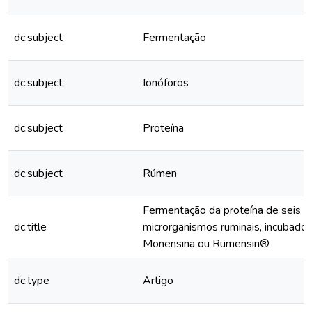
dc.subject
Fermentação
dc.subject
Ionóforos
dc.subject
Proteína
dc.subject
Rúmen
Fermentação da proteína de seis a
dc.title
microrganismos ruminais, incubado
Monensina ou Rumensin®
dc.type
Artigo