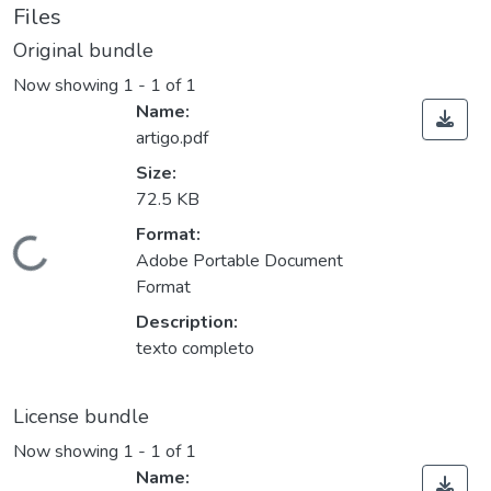
Files
Original bundle
Now showing
1 - 1 of 1
Name:
artigo.pdf
Size:
72.5 KB
Format:
ading...
Adobe Portable Document
Format
Description:
texto completo
License bundle
Now showing
1 - 1 of 1
Name: