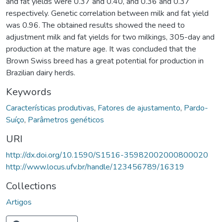
and fat yields were 0.37 and 0.40, and 0.36 and 0.37
respectively. Genetic correlation between milk and fat yield
was 0.96. The obtained results showed the need to
adjustment milk and fat yields for two milkings, 305-day and
production at the mature age. It was concluded that the
Brown Swiss breed has a great potential for production in
Brazilian dairy herds.
Keywords
Características produtivas
,
Fatores de ajustamento
,
Pardo-
Suíço
,
Parâmetros genéticos
URI
http://dx.doi.org/10.1590/S1516-35982002000800020
http://www.locus.ufv.br/handle/123456789/16319
Collections
Artigos