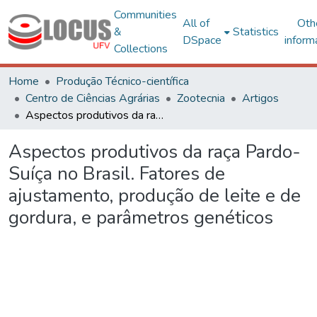
Communities
All of
Oth
&
Statistics
DSpace
inform
Collections
Home
Produção Técnico-científica
Centro de Ciências Agrárias
Zootecnia
Artigos
Aspectos produtivos da raça Pardo-Suíça no Brasil. Fatores de ajustamento, produção de leite e de gordura, e parâmetros genéticos
Aspectos produtivos da raça Pardo-
Suíça no Brasil. Fatores de
ajustamento, produção de leite e de
gordura, e parâmetros genéticos