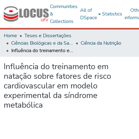
Communities
All of
Oth
&
Statistics
DSpace
inform
Collections
Home
Teses e Dissertações
Ciências Biológicas e da Saúde
Ciência da Nutrição
Influência do treinamento em natação sobre fatores de risco cardiovascular em modelo experimental da síndrome metabólica
Influência do treinamento em
natação sobre fatores de risco
cardiovascular em modelo
experimental da síndrome
metabólica