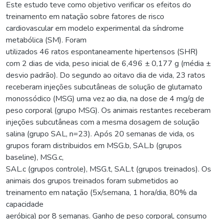
Este estudo teve como objetivo verificar os efeitos do
treinamento em natação sobre fatores de risco
cardiovascular em modelo experimental da síndrome
metabólica (SM). Foram
utilizados 46 ratos espontaneamente hipertensos (SHR)
com 2 dias de vida, peso inicial de 6,496 ± 0,177 g (média ±
desvio padrão). Do segundo ao oitavo dia de vida, 23 ratos
receberam injeções subcutâneas de solução de glutamato
monossódico (MSG) uma vez ao dia, na dose de 4 mg/g de
peso corporal (grupo MSG). Os animais restantes receberam
injeções subcutâneas com a mesma dosagem de solução
salina (grupo SAL, n=23). Após 20 semanas de vida, os
grupos foram distribuidos em MSG.b, SAL.b (grupos
baseline), MSG.c,
SAL.c (grupos controle), MSG.t, SAL.t (grupos treinados). Os
animais dos grupos treinados foram submetidos ao
treinamento em natação (5x/semana, 1 hora/dia, 80% da
capacidade
aeróbica) por 8 semanas. Ganho de peso corporal, consumo