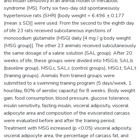
and insulin sensitivity in an animal model of metabolic
syndrome (MS). Forty six two-day old spontaneously
hypertensive rats (SHR) [body weight = 6.496 ± 0.177
(mean ± SD)] were used. From the second to the eighth day
of life 23 rats received subcutaneous injections of
monosodium glutamate (MSG) daily [4 mg / g body weight
(MSG group)]. The other 23 animals received subcutaneously
the same dosage of a saline solution (SAL group). After 20
weeks of life, these groups were divided into MSG.b, SAL.b
(baseline group), MSG.c, SAL.c (control groups), MSG.t, SAL.t
(training groups). Animals from trained groups were
submitted to a swimming training program (5 days/week, 1
hour/day, 80% of aerobic capacity) for 8 weeks. Body weight
gain, food consumption, blood pressure, glucose tolerance,
insulin sensitivity, fasting insulin, visceral adiposity, visceral
adipocyte area and composition of the eviscerated carcass
were evaluated before and after the training period.
Treatment with MSG increased (p <0.05) visceral adiposity,
visceral adipocyte area, the percentage of carcass fat, and