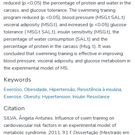
reduced (p <0.05) the percentage of protein and water in the
carcass, and glucose tolerance. The swimming training
program reduced (p <0.05), blood pressure (MSG.t SAL.t)
visceral adiposity (MSG.t), and increased (p <0.05) glucose
tolerance ( MSG.t SAL.t), insulin sensitivity (MSG.t), the
percentage of water consumption (SAL.t) and the
percentage of protein in the carcass (Msg. t). It was
concluded that swimming training is effective in improving
blood pressure, visceral adiposity, and glucose metabolism in
the experimental model of MS.
Keywords
Exercício
,
Obesidade
,
Hipertensão
,
Resistência à insulina
,
Exercise, Obesity, Hypertension, Insulin Resistance
Citation
SILVA, Ângela Antunes. Influence of swim training on
cardiovascular risk factors in an experimental model of
metabolic syndrome. 2011. 91 f. Dissertação (Mestrado em