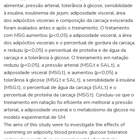
alimentar, pressão arterial, tolerância à glicose, sensibilidade
à insulina, insulinemia de jejum, adiposidade visceral, área
dos adipócitos viscerais e composição da carcaça eviscerada
foram avaliados antes e após o treinamento. O tratamento
com MSG aumentou (p<0,05) a adiposidade visceral, a área
dos adipócitos viscerais e o percentual de gordura da carcaça,
e reduziu (p<0,05) o percentual de proteína e de água da
carcaça e a tolerância à glicose. O treinamento em natação
reduziu (p<0,05), a pressão arterial (MSG.t e SAL.t), a
adiposidade visceral (MSG.t), e aumentou (p<0,05) a
tolerância à glicose (MSG.t e SAL.t), a sensibilidade à insulina
(MSG.t), o percentual de água da carcaça (SAL.t) e o
percentual de proteína da carcaça (MSG.t). Concluiu-se que o
treinamento em natação foi eficiente em melhorar a pressão
arterial, a adiposidade visceral e o metabolismo da glicose no
modelo experimental de SM.
The aims of this study were to investigate the effects of
swimming on adiposity, blood pressure, glucose tolerance