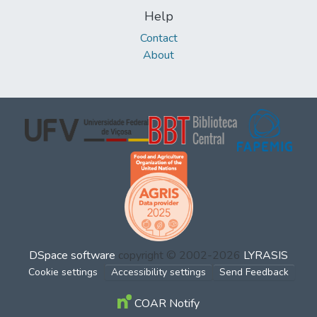
Help
Contact
About
DSpace software
copyright © 2002-2026
LYRASIS
Cookie settings
Accessibility settings
Send Feedback
COAR Notify