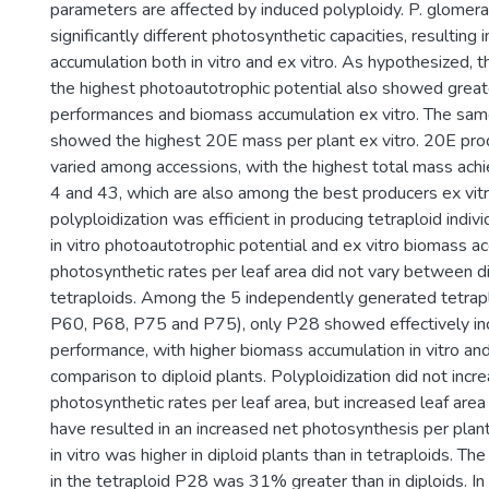
parameters are affected by induced polyploidy. P. glomer
significantly different photosynthetic capacities, resulting 
accumulation both in vitro and ex vitro. As hypothesized, 
the highest photoautotrophic potential also showed great
performances and biomass accumulation ex vitro. The sam
showed the highest 20E mass per plant ex vitro. 20E produ
varied among accessions, with the highest total mass ach
4 and 43, which are also among the best producers ex vitr
polyploidization was efficient in producing tetraploid indiv
in vitro photoautotrophic potential and ex vitro biomass a
photosynthetic rates per leaf area did not vary between d
tetraploids. Among the 5 independently generated tetrap
P60, P68, P75 and P75), only P28 showed effectively i
performance, with higher biomass accumulation in vitro and 
comparison to diploid plants. Polyploidization did not incr
photosynthetic rates per leaf area, but increased leaf are
have resulted in an increased net photosynthesis per plan
in vitro was higher in diploid plants than in tetraploids. Th
in the tetraploid P28 was 31% greater than in diploids. I