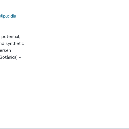
liploidia
 potential,
nd synthetic
dersen
otânica) -