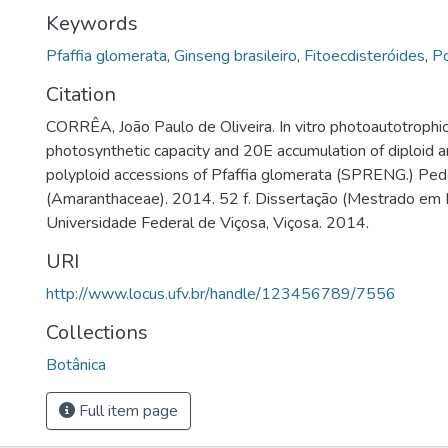
Keywords
Pfaffia glomerata
,
Ginseng brasileiro
,
Fitoecdisteróides
,
Po
Citation
CORRÊA, João Paulo de Oliveira. In vitro photoautotrophic
photosynthetic capacity and 20E accumulation of diploid a
polyploid accessions of Pfaffia glomerata (SPRENG.) Pe
(Amaranthaceae). 2014. 52 f. Dissertação (Mestrado em B
Universidade Federal de Viçosa, Viçosa. 2014.
URI
http://www.locus.ufv.br/handle/123456789/7556
Collections
Botânica
Full item page