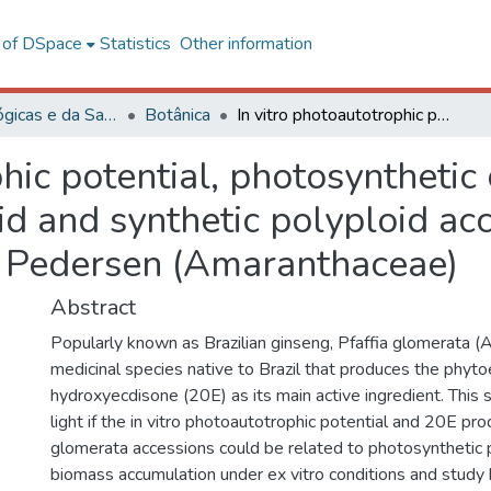
l of DSpace
Statistics
Other information
Ciências Biológicas e da Saúde
Botânica
In vitro photoautotrophic potential, photosynthetic capacity and 20E accumulation of diploid and synthetic polyploid accessions of Pfaffia glomerata (SPRENG.) Pedersen (Amaranthaceae)
phic potential, photosynthetic
d and synthetic polyploid acc
 Pedersen (Amaranthaceae)
Abstract
Popularly known as Brazilian ginseng, Pfaffia glomerata (
medicinal species native to Brazil that produces the phyt
hydroxyecdisone (20E) as its main active ingredient. This
light if the in vitro photoautotrophic potential and 20E pro
glomerata accessions could be related to photosynthetic
biomass accumulation under ex vitro conditions and stud