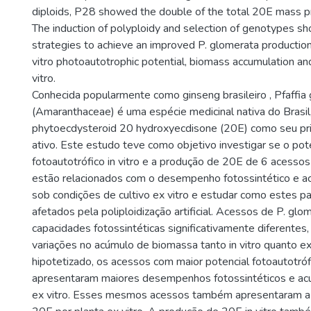
diploids, P28 showed the double of the total 20E mass p
The induction of polyploidy and selection of genotypes s
strategies to achieve an improved P. glomerata production 
vitro photoautotrophic potential, biomass accumulation a
vitro.
Conhecida popularmente como ginseng brasileiro , Pfaffia
(Amaranthaceae) é uma espécie medicinal nativa do Brasil
phytoecdysteroid 20 hydroxyecdisone (20E) como seu prin
ativo. Este estudo teve como objetivo investigar se o pot
fotoautotrófico in vitro e a produção de 20E de 6 acesso
estão relacionados com o desempenho fotossintético e 
sob condições de cultivo ex vitro e estudar como estes p
afetados pela poliploidização artificial. Acessos de P. g
capacidades fotossintéticas significativamente diferentes
variações no acúmulo de biomassa tanto in vitro quanto ex
hipotetizado, os acessos com maior potencial fotoautotróf
apresentaram maiores desempenhos fotossintéticos e a
ex vitro. Esses mesmos acessos também apresentaram a