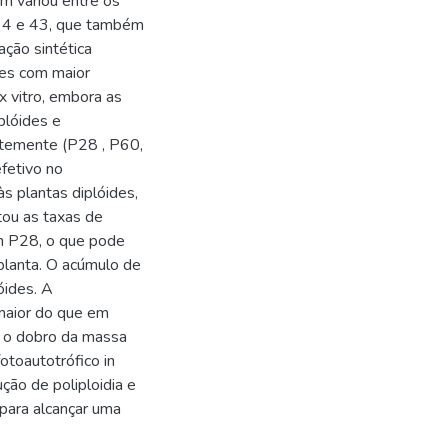
ém variou entre os
s 4 e 43, que também
ação sintética
des com maior
x vitro, embora as
plóides e
ntemente (P28 , P60,
fetivo no
s plantas diplóides,
ntou as taxas de
em P28, o que pode
planta. O acúmulo de
óides. A
maior do que em
u o dobro da massa
otoautotrófico in
ção de poliploidia e
para alcançar uma