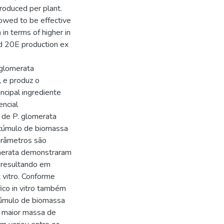
roduced per plant.
howed to be effective
in terms of higher in
nd 20E production ex
 glomerata
, e produz o
cipal ingrediente
encial
s de P. glomerata
acúmulo de biomassa
arâmetros são
lomerata demonstraram
, resultando em
 vitro. Conforme
ico in vitro também
cúmulo de biomassa
 maior massa de