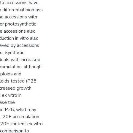
ata accessions have
in differential biomass
the accessions with
er photosynthetic
e accessions also
ction in vitro also
ieved by accessions
o. Synthetic
iduals with increased
ccumulation, although
iploids and
loids tested (P28,
ncreased growth
ex vitro in
ease the
a in P28, what may
t. 20E accumulation
e 20E content ex vitro
n comparison to