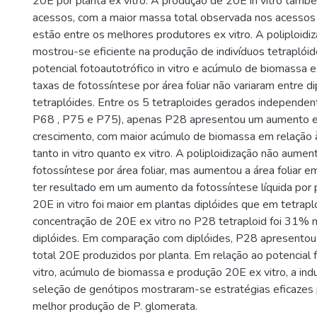
20E por planta ex vitro. A produção de 20E in vitro tamb
acessos, com a maior massa total observada nos acesso
estão entre os melhores produtores ex vitro. A poliploidiz
mostrou-se eficiente na produção de indivíduos tetraplói
potencial fotoautotrófico in vitro e acúmulo de biomassa e
taxas de fotossíntese por área foliar não variaram entre di
tetraplóides. Entre os 5 tetraploides gerados independe
P68 , P75 e P75), apenas P28 apresentou um aumento e
crescimento, com maior acúmulo de biomassa em relação à
tanto in vitro quanto ex vitro. A poliploidização não aume
fotossíntese por área foliar, mas aumentou a área foliar 
ter resultado em um aumento da fotossíntese líquida por 
20E in vitro foi maior em plantas diplóides que em tetrapl
concentração de 20E ex vitro no P28 tetraploid foi 31% 
diplóides. Em comparação com diplóides, P28 apresento
total 20E produzidos por planta. Em relação ao potencial f
vitro, acúmulo de biomassa e produção 20E ex vitro, a indu
seleção de genótipos mostraram-se estratégias eficazes 
melhor produção de P. glomerata.