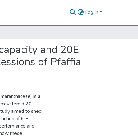
Log In
 capacity and 20E
essions of Pfaffia
Amaranthaceae) is a
oecdysteroid 20-
 study aimed to shed
duction of 6 P.
 performance and
y how these