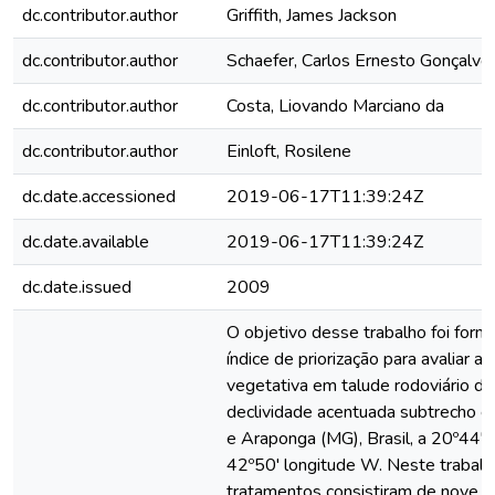
dc.contributor.author
Griffith, James Jackson
dc.contributor.author
Schaefer, Carlos Ernesto Gonçalve
dc.contributor.author
Costa, Liovando Marciano da
dc.contributor.author
Einloft, Rosilene
dc.date.accessioned
2019-06-17T11:39:24Z
dc.date.available
2019-06-17T11:39:24Z
dc.date.issued
2009
O objetivo desse trabalho foi form
índice de priorização para avaliar a
vegetativa em talude rodoviário de
declividade acentuada subtrecho e
e Araponga (MG), Brasil, a 20º44' l
42º50' longitude W. Neste trabalh
tratamentos consistiram de nove c