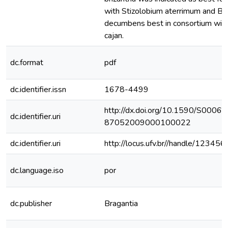
with Stizolobium aterrimum and Bra
decumbens best in consortium wit
cajan.
dc.format
pdf
dc.identifier.issn
1678-4499
http://dx.doi.org/10.1590/S0006-
dc.identifier.uri
87052009000100022
dc.identifier.uri
http://locus.ufv.br//handle/1234
dc.language.iso
por
dc.publisher
Bragantia