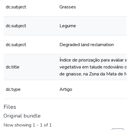
dc.subject
Grasses
dc.subject
Legume
dc.subject
Degraded land reclamation
Índice de priorização para avaliar a
dc.title
vegetativa em talude rodoviário de
de gnaisse, na Zona da Mata de Mi
dc.type
Artigo
Files
Original bundle
Now showing
1 - 1 of 1