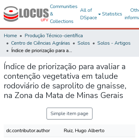
Communities
All of
Oth
&
Statistics
DSpace
inform
Collections
Home
Produção Técnico-científica
Centro de Ciências Agrárias
Solos
Solos - Artigos
Índice de priorização para avaliar a contenção vegetativa em talude rodoviário de saprolito de gnaisse, na Zona da Mata de Minas Gerais
Índice de priorização para avaliar a
contenção vegetativa em talude
rodoviário de saprolito de gnaisse,
na Zona da Mata de Minas Gerais
Simple item page
dc.contributor.author
Ruiz, Hugo Alberto