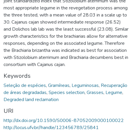
joint standardized index that Stizolobium aterrimum was the
most appropriate legume in the revegetation process among
the three tested, with a mean value of 28.03 in a scale up to
30. Cajanus cajan showed intermediate response (26.52)
and Dolichos lab lab was the least successful (23.08). Similar
growth characteristics for the brachiarias allow for alternative
responses, depending on the associated legume. Therefore
the Brachiaria brizantha was indicated as best for association
with Stizolobium aterrimum and Brachiaria decumbens best in
consortium with Cajanus cajan.
Keywords
Seleção de espécies
,
Gramíneas
,
Leguminosas
,
Recuperação
de áreas degradadas
,
Species selection
,
Grasses
,
Legume
,
Degraded land reclamation
URI
http://dx.doi.org/10.1590/S0006-87052009000100022
http://locus.ufv.br//handle/123456789/25841