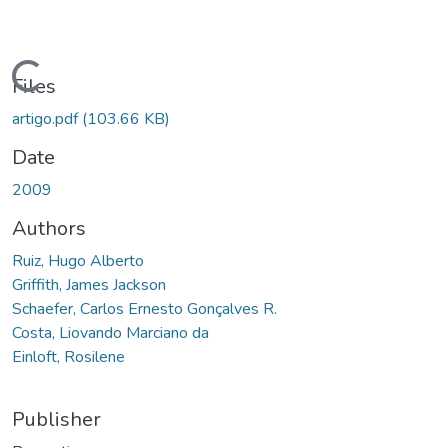
oading...
Files
artigo.pdf
(103.66 KB)
Date
2009
Authors
Ruiz, Hugo Alberto
Griffith, James Jackson
Schaefer, Carlos Ernesto Gonçalves R.
Costa, Liovando Marciano da
Einloft, Rosilene
Publisher