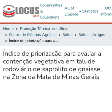
Communities
All of
Oth
&
Statistics
DSpace
inform
Collections
Home
Produção Técnico-científica
Centro de Ciências Agrárias
Solos
Solos - Artigos
Índice de priorização para avaliar a contenção vegetativa em talude rodoviário de saprolito de gnaisse, na Zona da Mata de Minas Gerais
Índice de priorização para avaliar a
contenção vegetativa em talude
rodoviário de saprolito de gnaisse,
na Zona da Mata de Minas Gerais