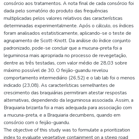
consórcio aos tratamentos. A nota final de cada consórcio foi
dada pelo somatório do produto das frequências
multiplicadas pelos valores relativos das características
determinadas experimentalmente. Após o cálculo, os índices
foram analisados estatisticamente, aplicando-se o teste de
agrupamento de Scott-Knott. Da análise do índice conjunto
padronizado, pode-se concluir que a mucuna-preta foi a
leguminosa mais apropriada no processo de revegetação,
dentre as três testadas, com valor médio de 28,03 sobre
máximo possível de 30. O feijão-guandu revelou
comportamento intermediário (26,52) e o lab lab foi o menos
indicado (23,08). As características semelhantes de
crescimento das braquiárias permitiram atestar respostas
alternativas, dependendo da leguminosa associada. Assim, a
Braquiaria brizanta foi a mais adequada para associação com
a mucuna-preta, e a Braquiaria decumbens, quando em
consórcio com o feijão-guandu.
The objective of this study was to formulate a prioritization
index to evaluate vegetative containment on a steep road