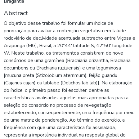
Bragantia
Abstract
O objetivo desse trabalho foi formular um índice de
priorização para avaliar a contenção vegetativa em talude
rodoviário de declividade acentuada subtrecho entre Viçosa e
Araponga (MG), Brasil, a 20º44' latitude S; 42º50' longitude
W. Neste trabalho, os tratamentos consistiram de nove
consórcios de uma gramínea (Brachiaria brizantha, Brachiaria
decumbens ou Brachiaria ruziziensis) e uma leguminosa
[mucuna preta (Stizolobium aterrimum), feijão guandu
(Cajanus cajan) ou lablabe (Dolichos lab lab)]. Na elaboração
do índice, o primeiro passo foi escolher, dentre as
características analisadas, aquelas mais apropriadas para a
seleção do consórcio no processo de revegetação
estabelecendo, consequentemente, uma frequência por meio
de uma matriz de ponderação. Ao término do exercício, a
frequência com que uma característica foi assinalada,
representa a importância individual na resposta global do