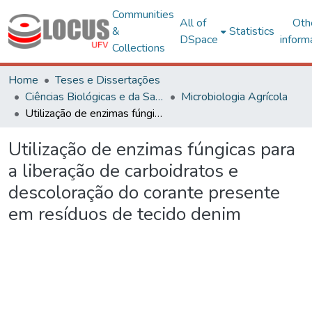
Communities
All of
Oth
&
Statistics
DSpace
inform
Collections
Home
Teses e Dissertações
Ciências Biológicas e da Saúde
Microbiologia Agrícola
Utilização de enzimas fúngicas para a liberação de carboidratos e descoloração do corante presente em resíduos de tecido denim
Utilização de enzimas fúngicas para
a liberação de carboidratos e
descoloração do corante presente
em resíduos de tecido denim