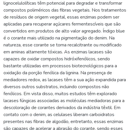
lignocelulolíticas têm potencial para degradar e transformar
compostos poliméricos das fibras vegetais. Nos tratamentos
de resíduos de origem vegetal, essas enzimas podem ser
aplicadas para recuperar açúcares fermentescíveis que são
convertidos em produtos de alto valor agregado. Índigo blue
é o corante mais utilizado na pigmentação do denim. Na
natureza, esse corante se torna recalcitrante ou modificado
em aminas altamente tóxicas. As enzimas lacases são
capazes de oxidar compostos hidróxifenólicos, sendo
bastante utilizadas em processos biotecnológicos para a
oxidação da porção fenólica da lignina. Na presença de
mediadores redox, as lacases têm a sua ação expandida para
diversos outros substratos, incluindo compostos não
fenólicos. Em vista disso, muitos estudos têm explorado
lacases fúngicas associadas as moléculas mediadoras para a
descoloração de corantes derivados da indústria têxtil. Em
contato com o denim, as celulases liberam carboidratos
presentes nas fibras de algodão, entretanto, essas enzimas
são capazes de acelerar a abrasão do corante, sendo esses