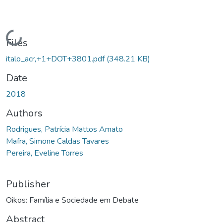
Loading...
Files
italo_acr,+1+DOT+3801.pdf
(348.21 KB)
Date
2018
Authors
Rodrigues, Patrícia Mattos Amato
Mafra, Simone Caldas Tavares
Pereira, Eveline Torres
Publisher
Oikos: Família e Sociedade em Debate
Abstract