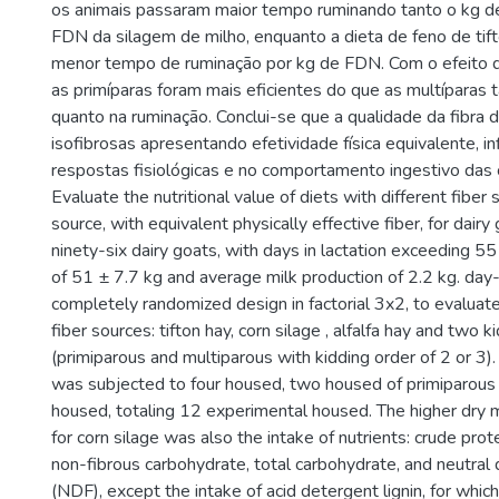
os animais passaram maior tempo ruminando tanto o kg d
FDN da silagem de milho, enquanto a dieta de feno de tif
menor tempo de ruminação por kg de FDN. Com o efeito d
as primíparas foram mais eficientes do que as multíparas 
quanto na ruminação. Conclui-se que a qualidade da fibra d
isofibrosas apresentando efetividade física equivalente, in
respostas fisiológicas e no comportamento ingestivo das 
Evaluate the nutritional value of diets with different fiber
source, with equivalent physically effective fiber, for dai
ninety-six dairy goats, with days in lactation exceeding 5
of 51 ± 7.7 kg and average milk production of 2.2 kg. day-1
completely randomized design in factorial 3x2, to evaluate
fiber sources: tifton hay, corn silage , alfalfa hay and two k
(primiparous and multiparous with kidding order of 2 or 3).
was subjected to four housed, two housed of primiparous
housed, totaling 12 experimental housed. The higher dry 
for corn silage was also the intake of nutrients: crude prote
non-fibrous carbohydrate, total carbohydrate, and neutral 
(NDF), except the intake of acid detergent lignin, for which