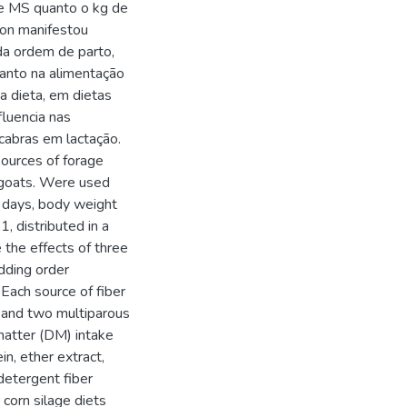
e MS quanto o kg de
ton manifestou
a ordem de parto,
tanto na alimentação
a dieta, em dietas
fluencia nas
cabras em lactação.
 sources of forage
ry goats. Were used
5 days, body weight
, distributed in a
 the effects of three
idding order
 Each source of fiber
 and two multiparous
matter (DM) intake
in, ether extract,
detergent fiber
 corn silage diets