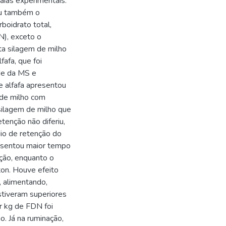
baias experimentais.
ou também o
boidrato total,
N), exceto o
ta silagem de milho
fafa, que foi
dade da MS e
e alfafa apresentou
 de milho com
silagem de milho que
tenção não diferiu,
io de retenção do
resentou maior tempo
ção, enquanto o
ton. Houve efeito
, alimentando,
stiveram superiores
r kg de FDN foi
o. Já na ruminação,