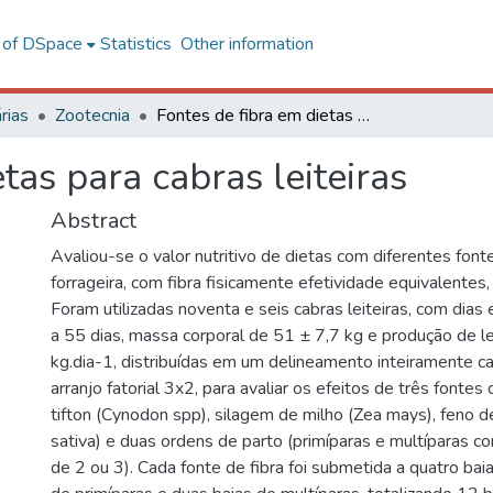
l of DSpace
Statistics
Other information
rias
Zootecnia
Fontes de fibra em dietas para cabras leiteiras
tas para cabras leiteiras
Abstract
Avaliou-se o valor nutritivo de dietas com diferentes font
forrageira, com fibra fisicamente efetividade equivalentes, 
Foram utilizadas noventa e seis cabras leiteiras, com dias
a 55 dias, massa corporal de 51 ± 7,7 kg e produção de l
kg.dia-1, distribuídas em um delineamento inteiramente c
arranjo fatorial 3x2, para avaliar os efeitos de três fontes 
tifton (Cynodon spp), silagem de milho (Zea mays), feno d
sativa) e duas ordens de parto (primíparas e multíparas 
de 2 ou 3). Cada fonte de fibra foi submetida a quatro bai