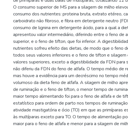
de primíparas e duas baias de multíparas, totalizando 12 
O consumo superior de MS para a silagem de milho elev
consumo dos nutrientes: proteina bruta, extrato etéreo, car
carboidrato não fibroso, e fibra em detergente neutro (FD
consumo de lignina em detergente ácido, para a qual a die
apresentou valor intermediário, diferindo entre o feno de al
superior, e o feno de tifton, que foi inferior. A digestibili
nutrientes sofreu efeito das dietas, de modo que o feno d
todos seus valores inferiores e o feno de tifton e silagem
valores superiores, exceto a digestibilidade da FDN para 
não diferiu da FDN do feno de alfafa. O tempo médio de re
mas houve a evidência para um decréscimo no tempo méd
volumoso da dieta feno de alfafa. A silagem de milho ap
de ruminação e o feno de tifton, o menor tempo de rumina
maior tempo alimentando foi para o feno de alfafa e de tif
estatístico para ordem de parto nos tempos de ruminação
atividade mastigatória e ócio (TO) em que as primíparas e
às multíparas exceto para TO. O tempo de alimentação po
maior para o feno de alfafa e menor para a silagem de milh