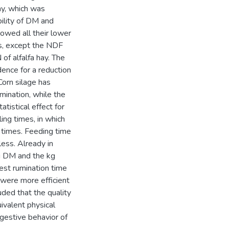
ay, which was
bility of DM and
showed all their lower
es, except the NDF
 of alfalfa hay. The
dence for a reduction
 Corn silage has
umination, while the
atistical effect for
ling times, in which
g times. Feeding time
less. Already in
Kg DM and the kg
test rumination time
 were more efficient
uded that the quality
uivalent physical
ngestive behavior of