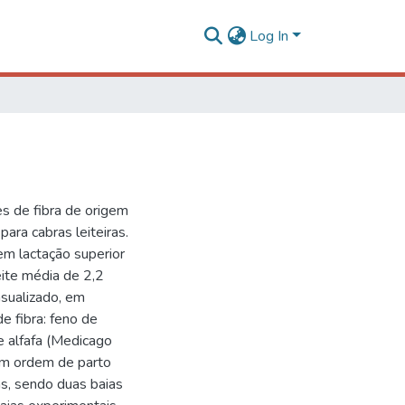
Log In
es de fibra de origem
para cabras leiteiras.
 em lactação superior
eite média de 2,2
asualizado, em
de fibra: feno de
e alfafa (Medicago
com ordem de parto
as, sendo duas baias