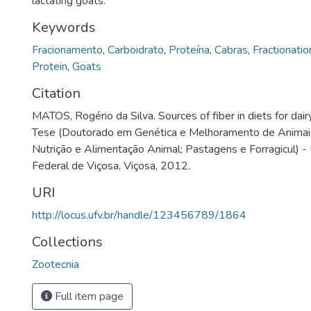
lactating goats.
Keywords
Fracionamento
,
Carboidrato
,
Proteína
,
Cabras
,
Fractionatio
Protein
,
Goats
Citation
MATOS, Rogério da Silva. Sources of fiber in diets for dair
Tese (Doutorado em Genética e Melhoramento de Animai
Nutrição e Alimentação Animal; Pastagens e Forragicul) -
Federal de Viçosa, Viçosa, 2012.
URI
http://locus.ufv.br/handle/123456789/1864
Collections
Zootecnia
Full item page