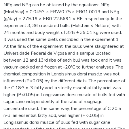
NEg and NPg can be obtained by the equations: NEg
(Mcal/day) = 0.0493 × EBW0.75 × EBG1.0013 and NPg
(g/day) = 279.19 × EBG 22.8691 × RE, respectively. In the
experiment 3, 36 crossbred bulls (Holstein × Nellore) with
24 months and body weight of 328 ± 39.01 kg were used.
It was used the same diets described in the experiment 1.
At the final of the experiment, the bulls were slaughtered at
Universidade Federal de Viçosa and a sample located
between 12 and 13rd ribs of each bull was took and it was
vacuum-packed and frozen at -20ºC to further analyses. The
chemical composition in Longissimus dorsi muscle was not
influenced (P>0.05) by the different diets. The percentage of
the C 18:3 n-3 fatty acid, a strictly essential fatty acid, was
higher (P<0.05) in Longissimus dorsi muscle of bulls fed with
sugar cane independently of the ratio of roughage
concentrate used. The same way, the percentage of C 20:5
n-3, an essential fatty acid, was higher (P<0.05) in
Longissimus dorsi muscle of bulls fed with sugar cane