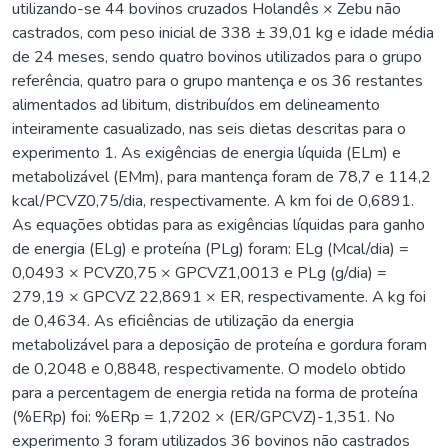
utilizando-se 44 bovinos cruzados Holandês × Zebu não
castrados, com peso inicial de 338 ± 39,01 kg e idade média
de 24 meses, sendo quatro bovinos utilizados para o grupo
referência, quatro para o grupo mantença e os 36 restantes
alimentados ad libitum, distribuídos em delineamento
inteiramente casualizado, nas seis dietas descritas para o
experimento 1. As exigências de energia líquida (ELm) e
metabolizável (EMm), para mantença foram de 78,7 e 114,2
kcal/PCVZ0,75/dia, respectivamente. A km foi de 0,6891.
As equações obtidas para as exigências líquidas para ganho
de energia (ELg) e proteína (PLg) foram: ELg (Mcal/dia) =
0,0493 × PCVZ0,75 × GPCVZ1,0013 e PLg (g/dia) =
279,19 × GPCVZ 22,8691 × ER, respectivamente. A kg foi
de 0,4634. As eficiências de utilização da energia
metabolizável para a deposição de proteína e gordura foram
de 0,2048 e 0,8848, respectivamente. O modelo obtido
para a percentagem de energia retida na forma de proteína
(%ERp) foi: %ERp = 1,7202 × (ER/GPCVZ)-1,351. No
experimento 3 foram utilizados 36 bovinos não castrados