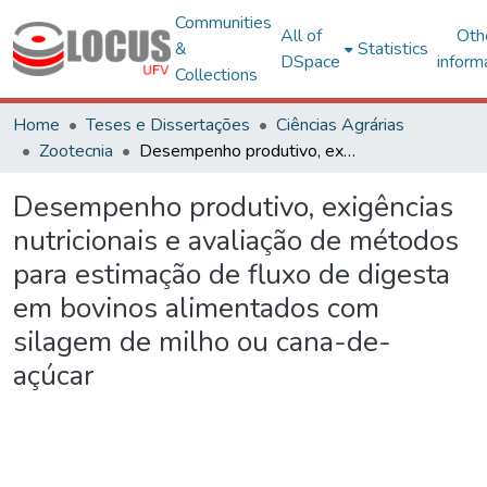
Communities
All of
Oth
&
Statistics
DSpace
inform
Collections
Home
Teses e Dissertações
Ciências Agrárias
Zootecnia
Desempenho produtivo, exigências nutricionais e avaliação de métodos para estimação de fluxo de digesta em bovinos alimentados com silagem de milho ou cana-de-açúcar
Desempenho produtivo, exigências
nutricionais e avaliação de métodos
para estimação de fluxo de digesta
em bovinos alimentados com
silagem de milho ou cana-de-
açúcar