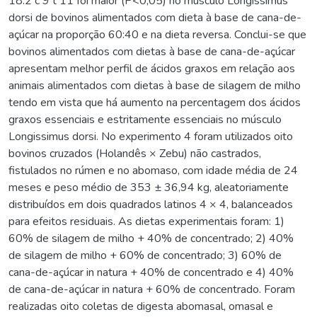
18:2 c 9 t 11 foi maior (P<0,05) no músculo Longissimus
dorsi de bovinos alimentados com dieta à base de cana-de-
açúcar na proporção 60:40 e na dieta reversa. Conclui-se que
bovinos alimentados com dietas à base de cana-de-açúcar
apresentam melhor perfil de ácidos graxos em relação aos
animais alimentados com dietas à base de silagem de milho
tendo em vista que há aumento na percentagem dos ácidos
graxos essenciais e estritamente essenciais no músculo
Longissimus dorsi. No experimento 4 foram utilizados oito
bovinos cruzados (Holandês × Zebu) não castrados,
fistulados no rúmen e no abomaso, com idade média de 24
meses e peso médio de 353 ± 36,94 kg, aleatoriamente
distribuídos em dois quadrados latinos 4 × 4, balanceados
para efeitos residuais. As dietas experimentais foram: 1)
60% de silagem de milho + 40% de concentrado; 2) 40%
de silagem de milho + 60% de concentrado; 3) 60% de
cana-de-açúcar in natura + 40% de concentrado e 4) 40%
de cana-de-açúcar in natura + 60% de concentrado. Foram
realizadas oito coletas de digesta abomasal, omasal e