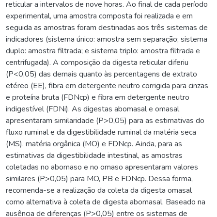
reticular a intervalos de nove horas. Ao final de cada período
experimental, uma amostra composta foi realizada e em
seguida as amostras foram destinadas aos três sistemas de
indicadores (sistema único: amostra sem separação; sistema
duplo: amostra filtrada; e sistema triplo: amostra filtrada e
centrifugada). A composição da digesta reticular diferiu
(P<0,05) das demais quanto às percentagens de extrato
etéreo (EE), fibra em detergente neutro corrigida para cinzas
e proteína bruta (FDNcp) e fibra em detergente neutro
indigestível (FDNi). As digestas abomasal e omasal
apresentaram similaridade (P>0,05) para as estimativas do
fluxo ruminal e da digestibilidade ruminal da matéria seca
(MS), matéria orgânica (MO) e FDNcp. Ainda, para as
estimativas da digestibilidade intestinal, as amostras
coletadas no abomaso e no omaso apresentaram valores
similares (P>0,05) para MO, PB e FDNcp. Dessa forma,
recomenda-se a realização da coleta da digesta omasal
como alternativa à coleta de digesta abomasal. Baseado na
ausência de diferenças (P>0,05) entre os sistemas de