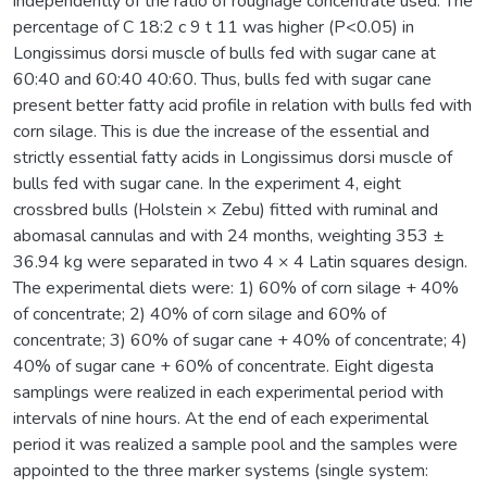
independently of the ratio of roughage concentrate used. The
percentage of C 18:2 c 9 t 11 was higher (P<0.05) in
Longissimus dorsi muscle of bulls fed with sugar cane at
60:40 and 60:40 40:60. Thus, bulls fed with sugar cane
present better fatty acid profile in relation with bulls fed with
corn silage. This is due the increase of the essential and
strictly essential fatty acids in Longissimus dorsi muscle of
bulls fed with sugar cane. In the experiment 4, eight
crossbred bulls (Holstein × Zebu) fitted with ruminal and
abomasal cannulas and with 24 months, weighting 353 ±
36.94 kg were separated in two 4 × 4 Latin squares design.
The experimental diets were: 1) 60% of corn silage + 40%
of concentrate; 2) 40% of corn silage and 60% of
concentrate; 3) 60% of sugar cane + 40% of concentrate; 4)
40% of sugar cane + 60% of concentrate. Eight digesta
samplings were realized in each experimental period with
intervals of nine hours. At the end of each experimental
period it was realized a sample pool and the samples were
appointed to the three marker systems (single system: