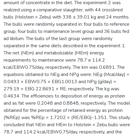
amount of concentrate in the diet. The experiment 2 was
realized using a comparative slaughter, with 44 crossbred
bulls (Holstein × Zebu) with 338 ± 39.01 kg and 24 months.
The bulls were randomly separated in: four bulls to reference
group, four bulls to maintenance level group and 36 bulls fed
ad libitum. The bulls of the last group were randomly
separated in the same diets described in the experiment 1.
The net (NEm) and metabolizable (MEm) energy
requirements to maintenance were 78.7 e 114.2
kcal/EBW0.75/day, respectively. The km was 0.6891. The
equations obtained to NEg and NPg were: NEg (Mcal/day) =
0.0493 × EBW0.75 × EBG1.0013 and NPg (g/day) =
279.19 × EBG 22.8691 × RE, respectively. The kg was
0.4634. The efficiencies to deposition of energy as protein
and as fat were 0.2048 and 0.8848, respectively. The model
obtained for the percentage of retained energy as protein
(%REp) was %REp = 1.7202 × (RE/EBG)-1.351. This study
concluded that NEm and MEm to Holstein × Zebu bulls were
78.7 and 114.2 kcal/EBW0.75/day, respectively, and the