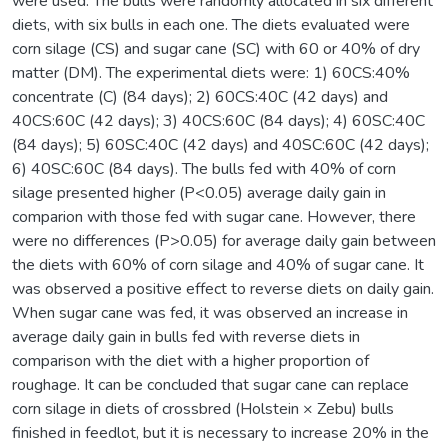
were used. The bulls were randomly allocated in six different
diets, with six bulls in each one. The diets evaluated were
corn silage (CS) and sugar cane (SC) with 60 or 40% of dry
matter (DM). The experimental diets were: 1) 60CS:40%
concentrate (C) (84 days); 2) 60CS:40C (42 days) and
40CS:60C (42 days); 3) 40CS:60C (84 days); 4) 60SC:40C
(84 days); 5) 60SC:40C (42 days) and 40SC:60C (42 days);
6) 40SC:60C (84 days). The bulls fed with 40% of corn
silage presented higher (P<0.05) average daily gain in
comparion with those fed with sugar cane. However, there
were no differences (P>0.05) for average daily gain between
the diets with 60% of corn silage and 40% of sugar cane. It
was observed a positive effect to reverse diets on daily gain.
When sugar cane was fed, it was observed an increase in
average daily gain in bulls fed with reverse diets in
comparison with the diet with a higher proportion of
roughage. It can be concluded that sugar cane can replace
corn silage in diets of crossbred (Holstein × Zebu) bulls
finished in feedlot, but it is necessary to increase 20% in the