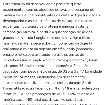
Este trabalho foi desenvolvido a partir de quatro
experimentos com os objetivos de avaliar o consumo de
matéria seca e dos constituintes da dieta, a digestibilidade, o
desempenho e as características de carcaça; estimar as
exigências nutricionais de proteína e energia; avaliar a
composição química, o perfil e a quantificação de ácidos
graxos no músculo Longissimus dorsi; e avaliar o fluxo
ruminal da matéria seca e dos componentes da digesta
realizando a coleta da digesta em três locais (abomaso,
omaso e retículo) e avaliando-se três sistemas de
indicadores (único, duplo e triplo). No experimento 1, foram
utilizados 36 bovinos cruzados Holandês × Zebu não
castrados, com peso médio inicial de 328 ± 39,47 kg e idade
média de 24 meses, distribuídos em delineamento
inteiramente casualizado em seis dietas, durante 84 dias.
Foram utilizadas a silagem de milho (SM) e a cana-de-açúcar
in natura (CA) nas proporções de 60 ou 40% na base da
matéria seca (MS) total das dietas. As seis dietas