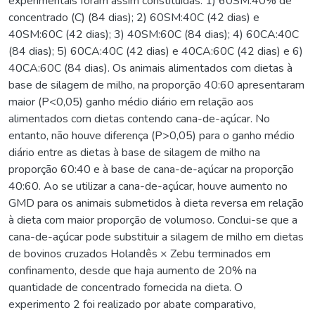
experimentais foram assim constituídas: 1) 60SM:40% de
concentrado (C) (84 dias); 2) 60SM:40C (42 dias) e
40SM:60C (42 dias); 3) 40SM:60C (84 dias); 4) 60CA:40C
(84 dias); 5) 60CA:40C (42 dias) e 40CA:60C (42 dias) e 6)
40CA:60C (84 dias). Os animais alimentados com dietas à
base de silagem de milho, na proporção 40:60 apresentaram
maior (P<0,05) ganho médio diário em relação aos
alimentados com dietas contendo cana-de-açúcar. No
entanto, não houve diferença (P>0,05) para o ganho médio
diário entre as dietas à base de silagem de milho na
proporção 60:40 e à base de cana-de-açúcar na proporção
40:60. Ao se utilizar a cana-de-açúcar, houve aumento no
GMD para os animais submetidos à dieta reversa em relação
à dieta com maior proporção de volumoso. Conclui-se que a
cana-de-açúcar pode substituir a silagem de milho em dietas
de bovinos cruzados Holandês × Zebu terminados em
confinamento, desde que haja aumento de 20% na
quantidade de concentrado fornecida na dieta. O
experimento 2 foi realizado por abate comparativo,