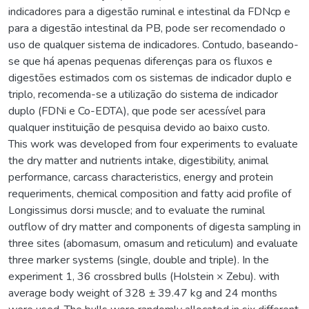
indicadores para a digestão ruminal e intestinal da FDNcp e
para a digestão intestinal da PB, pode ser recomendado o
uso de qualquer sistema de indicadores. Contudo, baseando-
se que há apenas pequenas diferenças para os fluxos e
digestões estimados com os sistemas de indicador duplo e
triplo, recomenda-se a utilização do sistema de indicador
duplo (FDNi e Co-EDTA), que pode ser acessível para
qualquer instituição de pesquisa devido ao baixo custo.
This work was developed from four experiments to evaluate
the dry matter and nutrients intake, digestibility, animal
performance, carcass characteristics, energy and protein
requeriments, chemical composition and fatty acid profile of
Longissimus dorsi muscle; and to evaluate the ruminal
outflow of dry matter and components of digesta sampling in
three sites (abomasum, omasum and reticulum) and evaluate
three marker systems (single, double and triple). In the
experiment 1, 36 crossbred bulls (Holstein × Zebu). with
average body weight of 328 ± 39.47 kg and 24 months