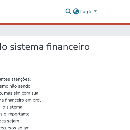
Log In
o sistema financeiro
antes atenções,
mesmo não sendo
o, mas sim com sua
a financeiro em prol
, o sistema
os e importante
roca sejam
recursos sejam