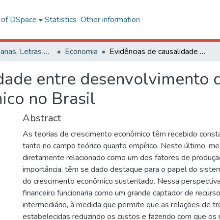
l of DSpace
Statistics
Other information
Ciências Humanas, Letras e Artes
Economia
Evidências de causalidade entre desenvolvimento do sistema financeiro e crescimento econômico no Brasil
dade entre desenvolvimento d
ico no Brasil
Abstract
As teorias de crescimento econômico têm recebido const
tanto no campo teórico quanto empírico. Neste último, 
diretamente relacionado como um dos fatores de produçã
importância, têm se dado destaque para o papel do sistem
do crescimento econômico sustentado. Nessa perspectiva
financeiro funcionaria como um grande captador de recurs
intermediário, à medida que permite que as relações de t
estabelecidas reduzindo os custos e fazendo com que os 