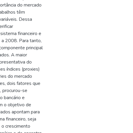
portância do mercado
rabalhos têm
variáveis. Dessa
rificar
sistema financeiro e
 a 2008. Para tanto,
 componente principal
ados. A maior
epresentativa do
es índices (proxies)
ries do mercado
es, dois fatores que
s, procurou-se
o bancário e
m o objetivo de
trados apontam para
 financeiro, seja
m o crescimento