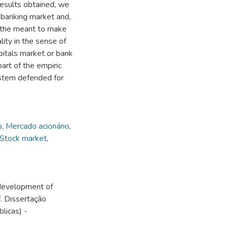
results obtained, we
e banking market and,
h the meant to make
lity in the sense of
pitals market or bank
art of the empiric
system defended for
o
,
Mercado acionário
,
Stock market
,
 development of
f. Dissertação
licas) -