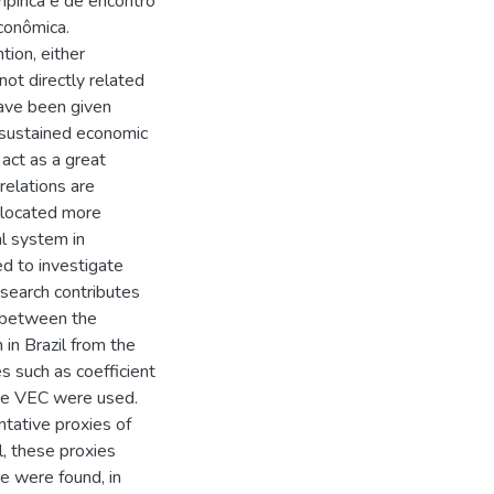
mpírica e de encontro
econômica.
ion, either
 not directly related
have been given
f sustained economic
act as a great
relations are
llocated more
al system in
d to investigate
esearch contributes
on between the
in Brazil from the
 such as coefficient
ive VEC were used.
ntative proxies of
l, these proxies
e were found, in