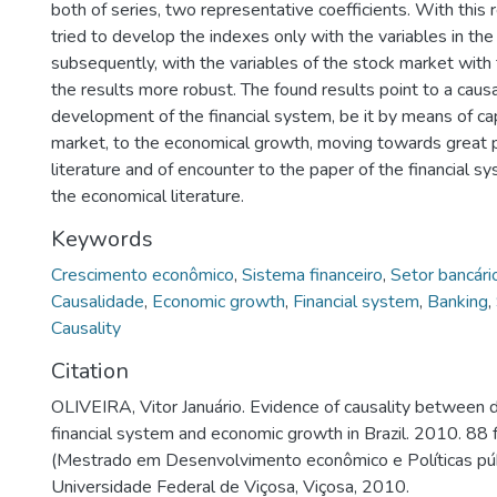
both of series, two representative coefficients. With this 
tried to develop the indexes only with the variables in th
subsequently, with the variables of the stock market wit
the results more robust. The found results point to a causa
development of the financial system, be it by means of ca
market, to the economical growth, moving towards great p
literature and of encounter to the paper of the financial 
the economical literature.
Keywords
Crescimento econômico
,
Sistema financeiro
,
Setor bancári
Causalidade
,
Economic growth
,
Financial system
,
Banking
,
Causality
Citation
OLIVEIRA, Vitor Januário. Evidence of causality between
financial system and economic growth in Brazil. 2010. 88 
(Mestrado em Desenvolvimento econômico e Políticas púb
Universidade Federal de Viçosa, Viçosa, 2010.