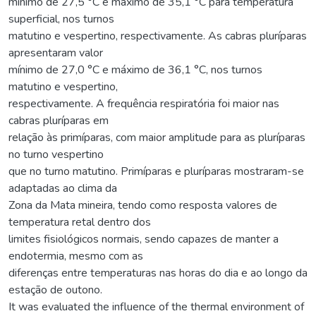
mínimo de 27,5 °C e máximo de 35,1 °C para temperatura
superficial, nos turnos
matutino e vespertino, respectivamente. As cabras pluríparas
apresentaram valor
mínimo de 27,0 °C e máximo de 36,1 °C, nos turnos
matutino e vespertino,
respectivamente. A frequência respiratória foi maior nas
cabras pluríparas em
relação às primíparas, com maior amplitude para as pluríparas
no turno vespertino
que no turno matutino. Primíparas e pluríparas mostraram-se
adaptadas ao clima da
Zona da Mata mineira, tendo como resposta valores de
temperatura retal dentro dos
limites fisiológicos normais, sendo capazes de manter a
endotermia, mesmo com as
diferenças entre temperaturas nas horas do dia e ao longo da
estação de outono.
It was evaluated the influence of the thermal environment of