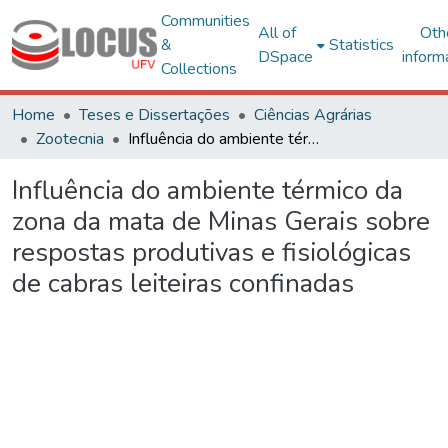
Communities
All of
Oth
&
Statistics
DSpace
inform
Collections
Home
Teses e Dissertações
Ciências Agrárias
Zootecnia
Influência do ambiente térmico da zona da mata de Minas Gerais sobre respostas produtivas e fisiológicas de cabras leiteiras confinadas
Influência do ambiente térmico da
zona da mata de Minas Gerais sobre
respostas produtivas e fisiológicas
de cabras leiteiras confinadas