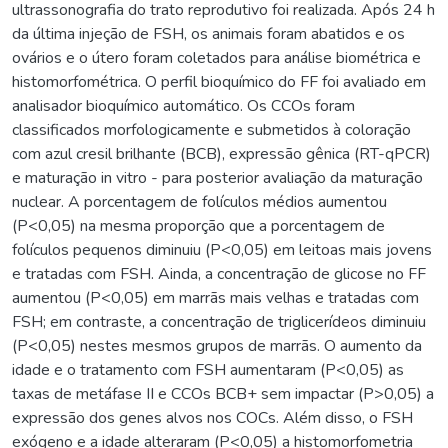
ultrassonografia do trato reprodutivo foi realizada. Após 24 h
da última injeção de FSH, os animais foram abatidos e os
ovários e o útero foram coletados para análise biométrica e
histomorfométrica. O perfil bioquímico do FF foi avaliado em
analisador bioquímico automático. Os CCOs foram
classificados morfologicamente e submetidos à coloração
com azul cresil brilhante (BCB), expressão gênica (RT-qPCR)
e maturação in vitro - para posterior avaliação da maturação
nuclear. A porcentagem de folículos médios aumentou
(P<0,05) na mesma proporção que a porcentagem de
folículos pequenos diminuiu (P<0,05) em leitoas mais jovens
e tratadas com FSH. Ainda, a concentração de glicose no FF
aumentou (P<0,05) em marrãs mais velhas e tratadas com
FSH; em contraste, a concentração de triglicerídeos diminuiu
(P<0,05) nestes mesmos grupos de marrãs. O aumento da
idade e o tratamento com FSH aumentaram (P<0,05) as
taxas de metáfase II e CCOs BCB+ sem impactar (P>0,05) a
expressão dos genes alvos nos COCs. Além disso, o FSH
exógeno e a idade alteraram (P<0,05) a histomorfometria