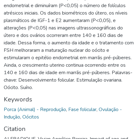
endometrial e diminuíram (P<0,05) o número de folículos
atrésicos iniciais. Os dados biométricos do útero, os níveis
plasmáticos de IGF-1 e E2 aumentaram (P<0,05), e
alterações (P<0,05) nas imagens ultrassonográficas do
útero e dos ovários ocorreram entre 140 e 160 dias de
idade. Dessa forma, o aumento da idade e o tratamento com
FSH melhoraram a maturação nuclear do oócito e
estimularam o epitélio endometrial em marrãs pré-púberes.
Ainda, o crescimento uterino continua ocorrendo entre os
140 e 160 dias de idade em marrãs pré-púberes. Palavras-
chave: Desenvolvimento folicular. Estimulação ovariana.
Oócito. Suíno.
Keywords
Porca (Animal) - Reprodução
,
Fase folicular
,
Ovulação -
Indução
,
Oócitos
Citation
ALFRADIQUE, Vivian Angélico Pereira. Impact of age and