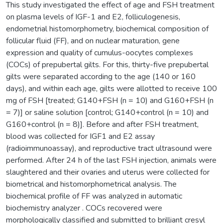
This study investigated the effect of age and FSH treatment
on plasma levels of IGF-1 and E2, folliculogenesis,
endometrial histomorphometry, biochemical composition of
follicular fluid (FF), and on nuclear maturation, gene
expression and quality of cumulus-oocytes complexes
(COCs) of prepubertal gilts. For this, thirty-five prepubertal
gilts were separated according to the age (140 or 160
days), and within each age, gilts were allotted to receive 100
mg of FSH [treated; G140+FSH (n = 10) and G160+FSH (n
= 7)] or saline solution [control; G140+control (n = 10) and
G160+control (n = 8)]. Before and after FSH treatment,
blood was collected for IGF1 and E2 assay
(radioimmunoassay), and reproductive tract ultrasound were
performed. After 24 h of the last FSH injection, animals were
slaughtered and their ovaries and uterus were collected for
biometrical and histomorphometrical analysis. The
biochemical profile of FF was analyzed in automatic
biochemistry analyzer . COCs recovered were
morphologically classified and submitted to brilliant cresyl