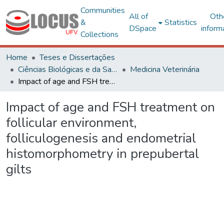
Communities
All of
Oth
&
Statistics
DSpace
inform
Collections
Home
Teses e Dissertações
Ciências Biológicas e da Saúde
Medicina Veterinária
Impact of age and FSH treatment on follicular environment, folliculogenesis and endometrial histomorphometry in prepubertal gilts
Impact of age and FSH treatment on
follicular environment,
folliculogenesis and endometrial
histomorphometry in prepubertal
gilts