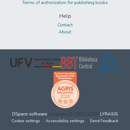
Terms of authorization for publishing books
Help
Contact
About
DSpace software
copyright © 2002-2026
LYRASIS
Cookie settings
Accessibility settings
Send Feedback