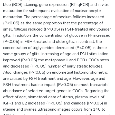
blue (BCB) staining, gene expression (RT-qPCR) and in vitro
maturation for subsequent evaluation of nuclear oocyte
maturation. The percentage of medium follicles increased
(P<0.05) as the same proportion that the percentage of
small follicles reduced (P<0.05) in FSH-treated and younger
gilts. In addition, the concentration of glucose in FF increased
(P<0.05) in FSH-treated and older gilts; in contrast, the
concentration of triglycerides decreased (P<0.05) in these
same groups of gilts. Increasing of age and FSH stimulation
improved (P<0.05) the metaphase II and BCB+ COCs rates
and decreased (P<0.05) number of early atretic follicles.
Also, changes (P<0.05) on endometrial histomorphometric
are caused by FSH treatment and age. However, age and
FSH treatment had no impact (P>0.05) on most transcripts’
abundance of selected target genes in COCs. Regarding the
effect of age, biometrical data of uterus, plasma levels of
IGF-1 and E2 increased (P<0.05) and changes (P<0.05) in
uterine and ovaries ultrasound images occurs from 140 to