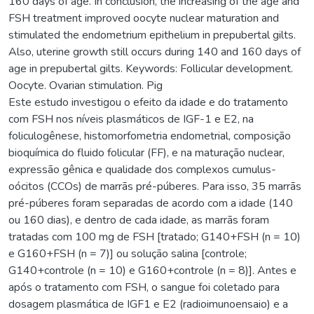
160 days of age. In conclusion, the increasing of the age and
FSH treatment improved oocyte nuclear maturation and
stimulated the endometrium epithelium in prepubertal gilts.
Also, uterine growth still occurs during 140 and 160 days of
age in prepubertal gilts. Keywords: Follicular development.
Oocyte. Ovarian stimulation. Pig
Este estudo investigou o efeito da idade e do tratamento
com FSH nos níveis plasmáticos de IGF-1 e E2, na
foliculogênese, histomorfometria endometrial, composição
bioquímica do fluido folicular (FF), e na maturação nuclear,
expressão gênica e qualidade dos complexos cumulus-
oócitos (CCOs) de marrãs pré-púberes. Para isso, 35 marrãs
pré-púberes foram separadas de acordo com a idade (140
ou 160 dias), e dentro de cada idade, as marrãs foram
tratadas com 100 mg de FSH [tratado; G140+FSH (n = 10)
e G160+FSH (n = 7)] ou solução salina [controle;
G140+controle (n = 10) e G160+controle (n = 8)]. Antes e
após o tratamento com FSH, o sangue foi coletado para
dosagem plasmática de IGF1 e E2 (radioimunoensaio) e a