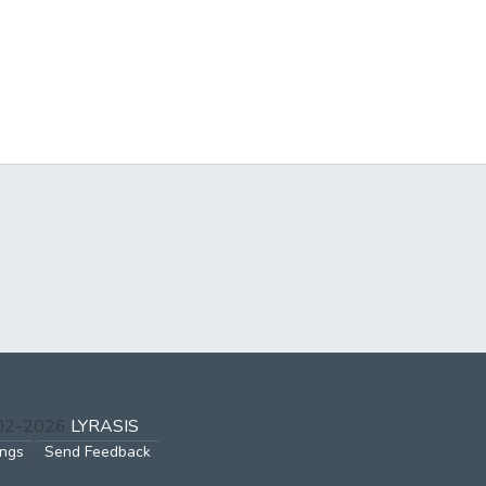
002-2026
LYRASIS
ings
Send Feedback