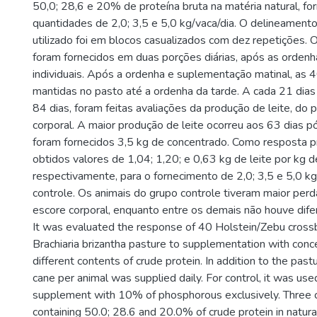
50,0; 28,6 e 20% de proteína bruta na matéria natural, fo
quantidades de 2,0; 3,5 e 5,0 kg/vaca/dia. O delineament
utilizado foi em blocos casualizados com dez repetições.
foram fornecidos em duas porções diárias, após as ordenh
individuais. Após a ordenha e suplementação matinal, as 
mantidas no pasto até a ordenha da tarde. A cada 21 dias
84 dias, foram feitas avaliações da produção de leite, do 
corporal. A maior produção de leite ocorreu aos 63 dias 
foram fornecidos 3,5 kg de concentrado. Como resposta p
obtidos valores de 1,04; 1,20; e 0,63 kg de leite por kg 
respectivamente, para o fornecimento de 2,0; 3,5 e 5,0 kg
controle. Os animais do grupo controle tiveram maior perd
escore corporal, enquanto entre os demais não houve dife
It was evaluated the response of 40 Holstein/Zebu cross
Brachiaria brizantha pasture to supplementation with conc
different contents of crude protein. In addition to the past
cane per animal was supplied daily. For control, it was us
supplement with 10% of phosphorous exclusively. Three 
containing 50.0; 28.6 and 20.0% of crude protein in natura