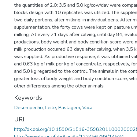
the quantities of 2.0; 3.5 and 5.0 kg/cow/day were comp
blocks design with 10 replicates was utilized. The supple
two daily portions, after milking, in individual pens. After 
supplementation, the forty cows were kept on pasture unt
milking. At every 21 days after calving, until day 84, evalu
productions, body weight and body condition score were 
milk production occurred 63 days after calving, when 3.5 
was supplied. As productive response, it was obtained val
and 0.63 kg of milk per kg of concentrate, respectively, for
and 5.0 kg regarded to the control. The animals in the con
greater loss of body weight and body condition score, wh
other differences among the other animals.
Keywords
Desempenho
,
Leite
,
Pastagem
,
Vaca
URI
http://dx.doi.org/10.1590/S1516-3598201100020002
http://www.locus.ufv.br/handle/123456789/14534