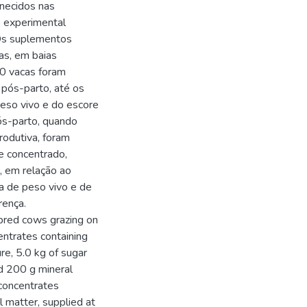
rnecidos nas
o experimental
 Os suplementos
as, em baias
40 vacas foram
 pós-parto, até os
peso vivo e do escore
pós-parto, quando
rodutiva, foram
de concentrado,
, em relação ao
a de peso vivo e de
rença.
bred cows grazing on
entrates containing
ure, 5.0 kg of sugar
ed 200 g mineral
concentrates
l matter, supplied at