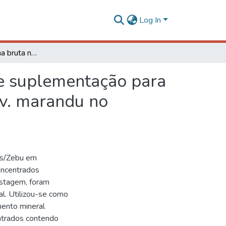
Log In
Teores de proteína bruta no concentrado e níveis de suplementação para vacas leiteiras em pastagens de capim-braquiária cv. marandu no período da seca
de suplementação para
cv. marandu no
ês/Zebu em
oncentrados
astagem, foram
al. Utilizou-se como
ento mineral
ntrados contendo