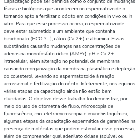
Capacitação pode ser definida como o conjunto de mudanças
físicas e biológicas que acontecem no espermatozoide o
tornando apto a fertilizar o oócito em condições in vivo ou in
vitro. Para que esse processo ocorra, o espermatozoide
deve estar submetido a um ambiente que contenha
bicarbonato (HCO 3- ), cálcio (Ca 2+ ) e albumina. Essas
substâncias causarão mudanças nas concentrações de
adenosina monofosfato cíclico (AMPc), pH e Ca 2+
intracelular, além alteração no potencial de membrana
causando reorganização da membrana plasmática e depleção
do colesterol, levando ao espermatozoide à reação
acrossomal e fertilização do oócito. Infelizmente, nos equinos
várias etapas da capacitação ainda não estão bem
elucidadas. O objetivo desse trabalho foi demonstrar, por
meio do uso de citometria de fluxo, microscopia de
fluorescência, crio-eletromicroscopia e imunohistoquímica,
algumas etapas da capacitação espermática de garanhões na
presença de moléculas que podem estimular esse processo,
além de compreender qual adenilato ciclase (solúvel ou