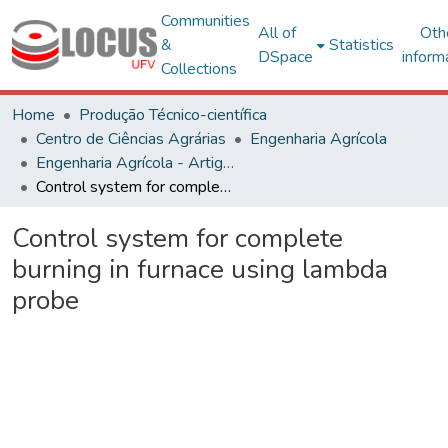
Communities
All of
Oth
&
Statistics
DSpace
inform
Collections
Home
Produção Técnico-científica
Centro de Ciências Agrárias
Engenharia Agrícola
Engenharia Agrícola - Artigos
Control system for complete burning in furnace using lambda probe
Control system for complete
burning in furnace using lambda
probe