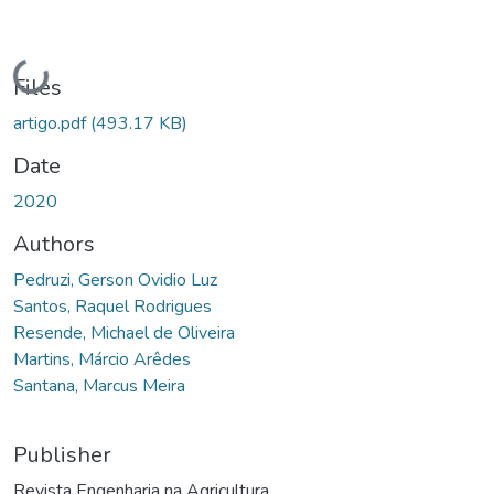
Loading...
Files
artigo.pdf
(493.17 KB)
Date
2020
Authors
Pedruzi, Gerson Ovidio Luz
Santos, Raquel Rodrigues
Resende, Michael de Oliveira
Martins, Márcio Arêdes
Santana, Marcus Meira
Publisher
Revista Engenharia na Agricultura