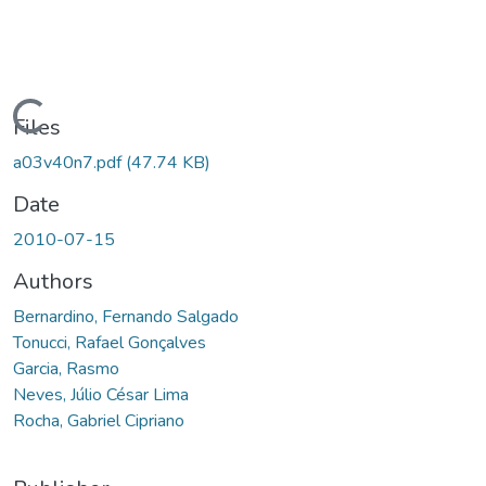
Loading...
Files
a03v40n7.pdf
(47.74 KB)
Date
2010-07-15
Authors
Bernardino, Fernando Salgado
Tonucci, Rafael Gonçalves
Garcia, Rasmo
Neves, Júlio César Lima
Rocha, Gabriel Cipriano