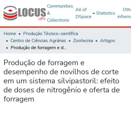
Communities
All of
Oth
&
Statistics
DSpace
inform
Collections
Home
Produção Técnico-científica
Centro de Ciências Agrárias
Zootecnia
Artigos
Produção de forragem e desempenho de novilhos de corte em um sistema silvipastoril: efeito de doses de nitrogênio e oferta de forragem
Produção de forragem e
desempenho de novilhos de corte
em um sistema silvipastoril: efeito
de doses de nitrogênio e oferta de
forragem