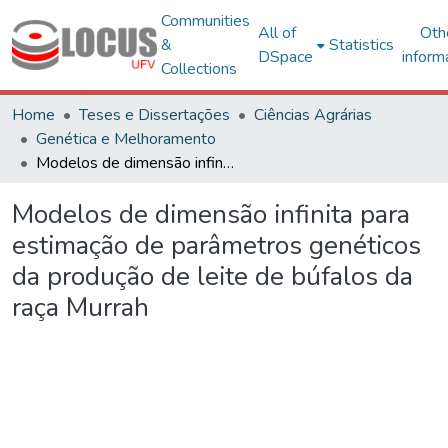
Communities
All of
Oth
&
Statistics
DSpace
inform
Collections
Home
Teses e Dissertações
Ciências Agrárias
Genética e Melhoramento
Modelos de dimensão infinita para estimação de parâmetros genéticos da produção de leite de búfalos da raça Murrah
Modelos de dimensão infinita para
estimação de parâmetros genéticos
da produção de leite de búfalos da
raça Murrah