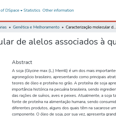
l of DSpace
Statistics
Other information
rias
Genética e Melhoramento
Caracterização molecular de alelos associados à qualidade do grão 
lar de alelos associados à q
Abstract
A soja (Glycine max (L.) Merrill) é um dos mais important
agronegócio brasileiro, apresentando como principais atrat
teores de óleo e proteína no grão. A proteína de soja ap
importância histórica na pecuária brasileira, sendo ingredie
das rações de suínos, aves e peixes. Atualmente, a soja
fonte de proteína na alimentação humana, sendo consumid
diferentes produtos, alguns dos quais têm na sacarose u
componente. O óleo de soja, por sua vez, apresenta grand