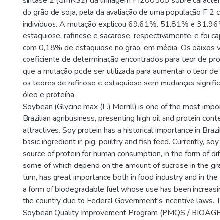
sintase 2 (GmRS2) da linhagem PI200508 sobre caracterí
do grão de soja, pela da avaliação de uma população F 2
indivíduos. A mutação explicou 69,61%, 51,81% e 31,96
estaquiose, rafinose e sacarose, respectivamente, e foi ca
com 0,18% de estaquiose no grão, em média. Os baixos v
coeficiente de determinação encontrados para teor de pro
que a mutação pode ser utilizada para aumentar o teor de 
os teores de rafinose e estaquiose sem mudanças signific
óleo e proteína.
Soybean (Glycine max (L.) Merrill) is one of the most impo
Brazilian agribusiness, presenting high oil and protein con
attractives. Soy protein has a historical importance in Brazi
basic ingredient in pig, poultry and fish feed. Currently, soy
source of protein for human consumption, in the form of dif
some of which depend on the amount of sucrose in the grai
turn, has great importance both in food industry and in the
a form of biodegradable fuel whose use has been increasin
the country due to Federal Government's incentive laws. 
Soybean Quality Improvement Program (PMQS / BIOAGRO