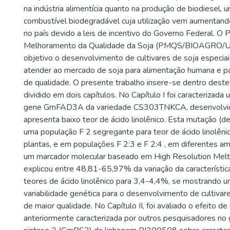
na indústria alimentícia quanto na produção de biodiesel, 
combustível biodegradável cuja utilização vem aumentan
no país devido a leis de incentivo do Governo Federal. O
Melhoramento da Qualidade da Soja (PMQS/BIOAGRO/
objetivo o desenvolvimento de cultivares de soja especiai
atender ao mercado de soja para alimentação humana e p
de qualidade. O presente trabalho insere-se dentro deste
dividido em dois capítulos. No Capítulo I foi caracterizad
gene GmFAD3A da variedade CS303TNKCA, desenvolvi
apresenta baixo teor de ácido linolênico. Esta mutação (de
uma população F 2 segregante para teor de ácido linolên
plantas, e em populações F 2:3 e F 2:4 , em diferentes a
um marcador molecular baseado em High Resolution Mel
explicou entre 48,81-65,97% da variação da característic
teores de ácido linolênico para 3,4-4,4%, se mostrando 
variabilidade genética para o desenvolvimento de cultivar
de maior qualidade. No Capítulo II, foi avaliado o efeito 
anteriormente caracterizada por outros pesquisadores no 