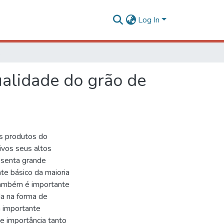
Log In
de soja
ualidade do grão de
es produtos do
ivos seus altos
resenta grande
nte básico da maioria
 também é importante
a na forma de
m importante
e importância tanto