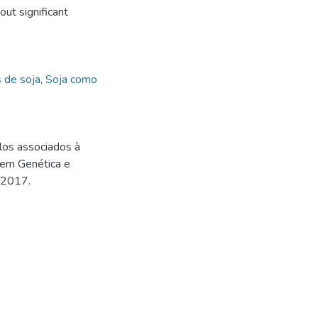
ut significant
 de soja
,
Soja como
elos associados à
 em Genética e
 2017.