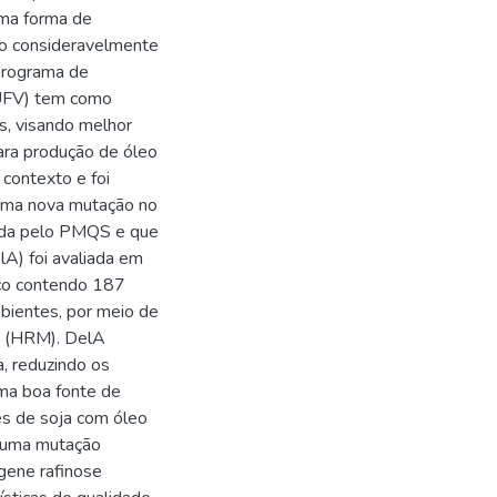
uma forma de
do consideravelmente
 Programa de
UFV) tem como
s, visando melhor
ara produção de óleo
 contexto e foi
a uma nova mutação no
da pelo PMQS e que
lA) foi avaliada em
ico contendo 187
mbientes, por meio de
t (HRM). DelA
a, reduzindo os
uma boa fonte de
es de soja com óleo
de uma mutação
gene rafinose