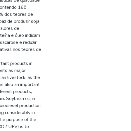
sticas de qualidade
 contendo 168
% dos teores de
paz de produzir soja
alores de
teína e óleo indicam
sacarose e reduzir
ativas nos teores de
rtant products in
tents as major
lian livestock, as the
 is also an important
ferent products,
n. Soybean oil, in
 biodiesel production,
g considerably in
The purpose of the
 / UFV) is to