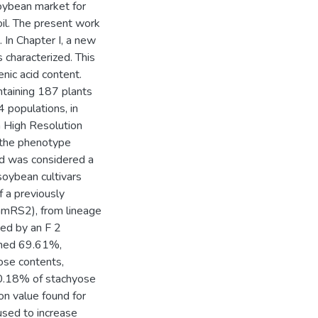
soybean market for
oil. The present work
. In Chapter I, a new
haracterized. This
ic acid content.
ntaining 187 plants
4 populations, in
n High Resolution
the phenotype
and was considered a
soybean cultivars
of a previously
(GmRS2), from lineage
ed by an F 2
ained 69.61%,
ose contents,
 0.18% of stachyose
ion value found for
used to increase