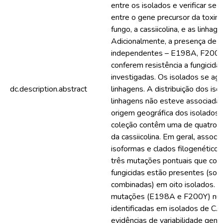
entre os isolados e verificar se 
entre o gene precursor da toxin
fungo, a cassiicolina, e as linha
Adicionalmente, a presença de 
independentes – E198A, F200
conferem resistência a fungicida
investigadas. Os isolados se ag
dc.description.abstract
linhagens. A distribuição dos iso
linhagens não esteve associada
origem geográfica dos isolados.
coleção contêm uma de quatro p
da cassiicolina. Em geral, associ
isoformas e clados filogenéticos
três mutações pontuais que conf
fungicidas estão presentes (soz
combinadas) em oito isolados. 
mutações (E198A e F200Y) nun
identificadas em isolados de C. c
evidências de variabilidade gené