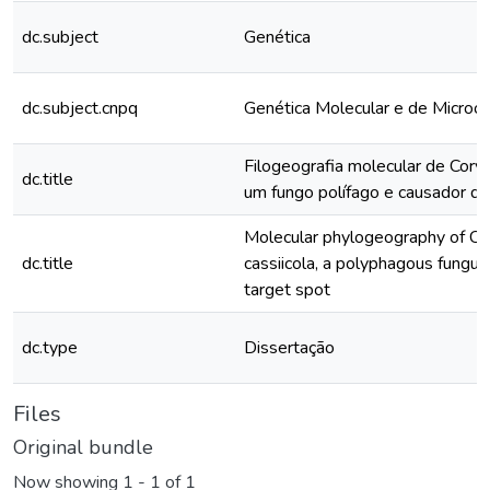
dc.subject
Genética
dc.subject.cnpq
Genética Molecular e de Microo
Filogeografia molecular de Coryn
dc.title
um fungo polífago e causador d
Molecular phylogeography of C
dc.title
cassiicola, a polyphagous fungus
target spot
dc.type
Dissertação
Files
Original bundle
Now showing
1 - 1 of 1