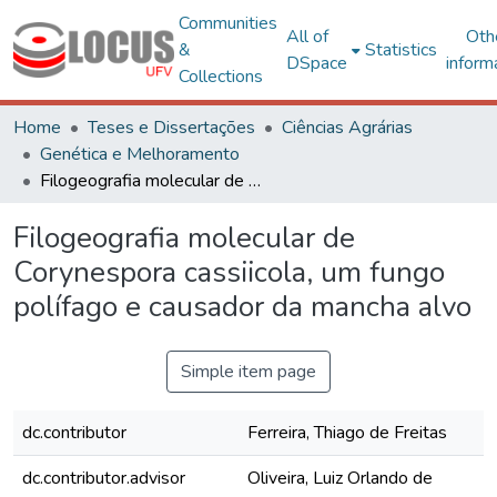
Communities
All of
Oth
&
Statistics
DSpace
inform
Collections
Home
Teses e Dissertações
Ciências Agrárias
Genética e Melhoramento
Filogeografia molecular de Corynespora cassiicola, um fungo polífago e causador da mancha alvo
Filogeografia molecular de
Corynespora cassiicola, um fungo
polífago e causador da mancha alvo
Simple item page
dc.contributor
Ferreira, Thiago de Freitas
dc.contributor.advisor
Oliveira, Luiz Orlando de