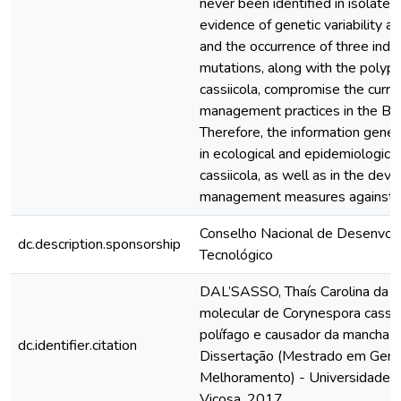
never been identified in isolates 
evidence of genetic variability 
and the occurrence of three ind
mutations, along with the polyph
cassiicola, compromise the curre
management practices in the Brazi
Therefore, the information gene
in ecological and epidemiological
cassiicola, as well as in the dev
management measures against t
Conselho Nacional de Desenvolv
dc.description.sponsorship
Tecnológico
DAL’SASSO, Thaís Carolina da Si
molecular de Corynespora cassii
polífago e causador da mancha a
dc.identifier.citation
Dissertação (Mestrado em Gené
Melhoramento) - Universidade F
Viçosa. 2017.