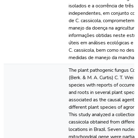
isolados e a ocorrência de três
independentes, em conjunto com
de C. cassiicola, comprometem as
manejo da doença na agricultura 
informações obtidas neste estu
úteis em análises ecológicas e 
C. cassiicola, bem como no des
medidas de manejo da mancha a
The plant pathogenic fungus Cor
(Berk. & M. A. Curtis) C. T. Wei 
species with reports of occurren
and roots in several plant specie
associated as the causal agent o
different plant species of agron
This study analyzed a collection 
cassiicola obtained from differe
locations in Brazil. Seven nuclea
mitochondrial gene were partial