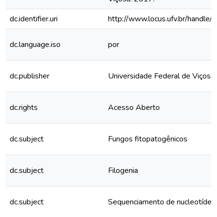
dc.identifier.uri
http://www.locus.ufv.br/hand
dc.language.iso
por
dc.publisher
Universidade Federal de Viçosa
dc.rights
Acesso Aberto
dc.subject
Fungos fitopatogênicos
dc.subject
Filogenia
dc.subject
Sequenciamento de nucleotídeo