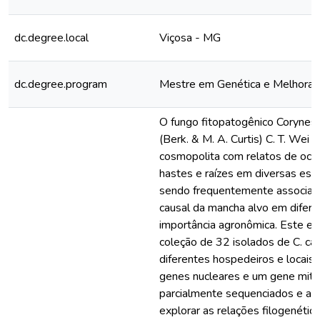
dc.degree.local
Viçosa - MG
dc.degree.program
Mestre em Genética e Melhora
O fungo fitopatogênico Corynesp
(Berk. & M. A. Curtis) C. T. Wei
cosmopolita com relatos de ocor
hastes e raízes em diversas esp
sendo frequentemente associa
causal da mancha alvo em difer
importância agronômica. Este es
coleção de 32 isolados de C. cas
diferentes hospedeiros e locais 
genes nucleares e um gene mito
parcialmente sequenciados e an
explorar as relações filogenética