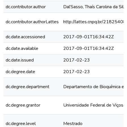
dc.contributor.author
Dal’Sasso, Thaís Carolina da Silv
dc.contributor.authorLattes
http://lattes.cnpq.br/218254
dc.date.accessioned
2017-09-01T16:34:42Z
dc.date.available
2017-09-01T16:34:42Z
dc.date.issued
2017-02-23
dc.degree.date
2017-02-23
dc.degree.department
Departamento de Bioquímica e B
dc.degree.grantor
Universidade Federal de Viçosa
dc.degree.level
Mestrado