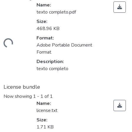
Name:
texto completo.pdf
Size:
468.96 KB
ading...
Format:
Adobe Portable Document
Format
Description:
texto completo
License bundle
Now showing
1 - 1 of 1
Name:
license.txt
Size:
1.71 KB