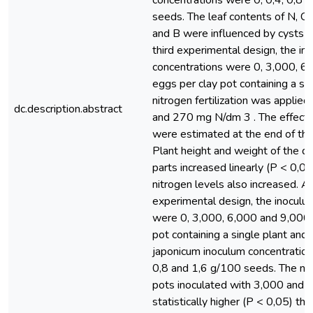
concentrations were 0; 0,4; 0,8 
seeds. The leaf contents of N, Ca
and B were influenced by cysts 
third experimental design, the in
concentrations were 0, 3,000, 6
eggs per clay pot containing a sin
nitrogen fertilization was applied
dc.description.abstract
and 270 mg N/dm 3 . The effect
were estimated at the end of the
Plant height and weight of the dri
parts increased linearly (P < 0,0
nitrogen levels also increased. At
experimental design, the inoculu
were 0, 3,000, 6,000 and 9,000 
pot containing a single plant and
japonicum inoculum concentration
0,8 and 1,6 g/100 seeds. The num
pots inoculated with 3,000 and
statistically higher (P < 0,05) tha