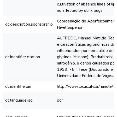
cultivation of absence lines of li
no affected by stink bugs.
Coordenação de Aperfeiçoament
dc.description.sponsorship
Nível Superior
ALFREDO, Manuel Matilde. Teore
e características agronômicas da 
influenciados por nematóide de c
dc.identifier.citation
glycines Ichinohe), Bradyrhizobiu
nitrogênio, e danos causados por
1999. 75 f. Tese (Doutorado em F
Universidade Federal de Viçosa, 
dc.identifier.uri
http://www.locus.ufv.br/handl
dc.language.iso
por