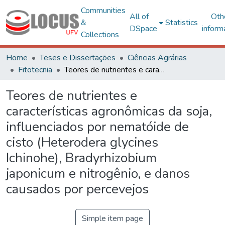
Communities
All of
Oth
&
Statistics
DSpace
inform
Collections
Home
Teses e Dissertações
Ciências Agrárias
Fitotecnia
Teores de nutrientes e características agronômicas da soja, influenciados por nematóide de cisto (Heterodera glycines Ichinohe), Bradyrhizobium japonicum e nitrogênio, e danos causados por percevejos
Teores de nutrientes e
características agronômicas da soja,
influenciados por nematóide de
cisto (Heterodera glycines
Ichinohe), Bradyrhizobium
japonicum e nitrogênio, e danos
causados por percevejos
Simple item page