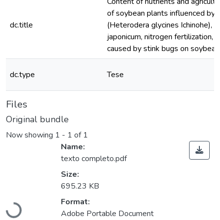
Content of nutrients and agricultur
of soybean plants influenced by
dc.title
(Heterodera glycines Ichinohe), 
japonicum, nitrogen fertilization
caused by stink bugs on soybea
dc.type
Tese
Files
Original bundle
Now showing
1 - 1 of 1
Name:
texto completo.pdf
Size:
695.23 KB
Format:
Loading...
Adobe Portable Document