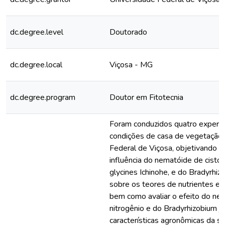
dc.degree.level
Doutorado
dc.degree.local
Viçosa - MG
dc.degree.program
Doutor em Fitotecnia
Foram conduzidos quatro exper
condições de casa de vegetação,
Federal de Viçosa, objetivando d
influência do nematóide de cisto
glycines Ichinohe, e do Bradyrhi
sobre os teores de nutrientes em
bem como avaliar o efeito do ne
nitrogênio e do Bradyrhizobium 
características agronômicas da soj