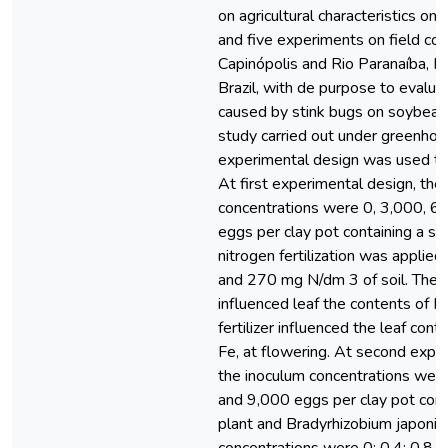
on agricultural characteristics on
and five experiments on field con
Capinópolis and Rio Paranaíba, M
Brazil, with de purpose to evalu
caused by stink bugs on soybean
study carried out under greenhous
experimental design was used to
At first experimental design, the
concentrations were 0, 3,000, 6
eggs per clay pot containing a sin
nitrogen fertilization was applied
and 270 mg N/dm 3 of soil. The
influenced leaf the contents of K
fertilizer influenced the leaf cont
Fe, at flowering. At second expe
the inoculum concentrations wer
and 9,000 eggs per clay pot conta
plant and Bradyrhizobium japoni