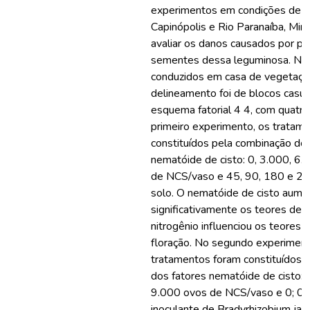
experimentos em condições de 
Capinópolis e Rio Paranaíba, Mina
avaliar os danos causados por p
sementes dessa leguminosa. No
conduzidos em casa de vegetaçã
delineamento foi de blocos casua
esquema fatorial 4 4, com quatro
primeiro experimento, os tratam
constituídos pela combinação dos
nematóide de cisto: 0, 3.000, 6
de NCS/vaso e 45, 90, 180 e 2
solo. O nematóide de cisto aume
significativamente os teores de K
nitrogênio influenciou os teores 
floração. No segundo experiment
tratamentos foram constituídos 
dos fatores nematóide de cisto: 
9.000 ovos de NCS/vaso e 0; 0,4;
inoculante de Bradyrhizobium ja