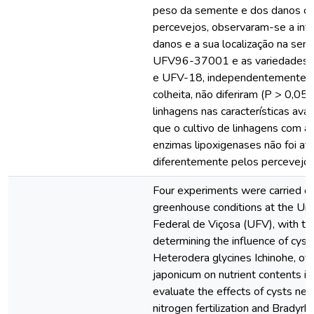
peso da semente e dos danos c
percevejos, observaram-se a int
danos e a sua localização na sem
UFV96-37001 e as variedades 
e UFV-18, independentemente d
colheita, não diferiram (P > 0,05)
linhagens nas características aval
que o cultivo de linhagens com a
enzimas lipoxigenases não foi af
diferentemente pelos percevejos
Four experiments were carried o
greenhouse conditions at the Un
Federal de Viçosa (UFV), with th
determining the influence of cys
Heterodera glycines Ichinohe, of
japonicum on nutrient contents in
evaluate the effects of cysts ne
nitrogen fertilization and Bradyr