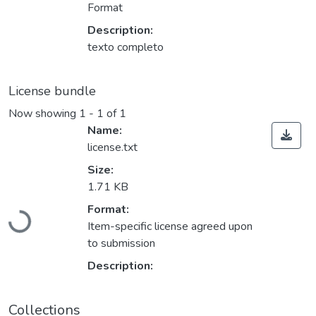
Format
Description:
texto completo
License bundle
Now showing
1 - 1 of 1
Name:
license.txt
Size:
1.71 KB
Format:
Loading...
Item-specific license agreed upon
to submission
Description:
Collections