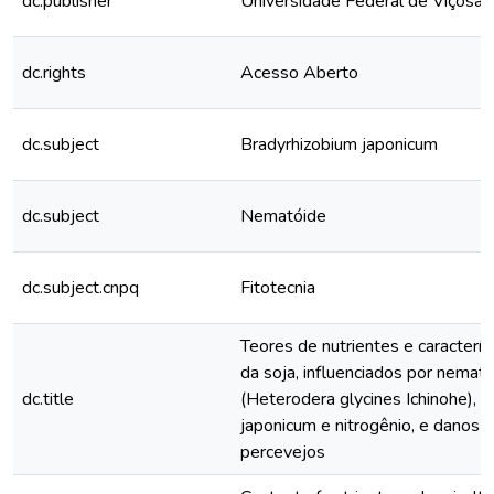
dc.publisher
Universidade Federal de Viçosa
dc.rights
Acesso Aberto
dc.subject
Bradyrhizobium japonicum
dc.subject
Nematóide
dc.subject.cnpq
Fitotecnia
Teores de nutrientes e caracterí
da soja, influenciados por nemató
dc.title
(Heterodera glycines Ichinohe), 
japonicum e nitrogênio, e danos 
percevejos