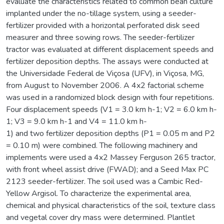
evaluate the characteristics related to common bean culture
implanted under the no-tillage system, using a seeder-
fertilizer provided with a horizontal perforated disk seed
measurer and three sowing rows. The seeder-fertilizer
tractor was evaluated at different displacement speeds and
fertilizer deposition depths. The assays were conducted at
the Universidade Federal de Viçosa (UFV), in Viçosa, MG,
from August to November 2006. A 4x2 factorial scheme
was used in a randomized block design with four repetitions.
Four displacement speeds (V1 = 3.0 km h-1; V2 = 6.0 km h-
1; V3 = 9.0 km h-1 and V4 = 11.0 km h-
1) and two fertilizer deposition depths (P1 = 0.05 m and P2
= 0.10 m) were combined. The following machinery and
implements were used a 4x2 Massey Ferguson 265 tractor,
with front wheel assist drive (FWAD); and a Seed Max PC
2123 seeder-fertilizer. The soil used was a Cambic Red-
Yellow Argisol. To characterize the experimental area,
chemical and physical characteristics of the soil, texture class
and vegetal cover dry mass were determined. Plantlet