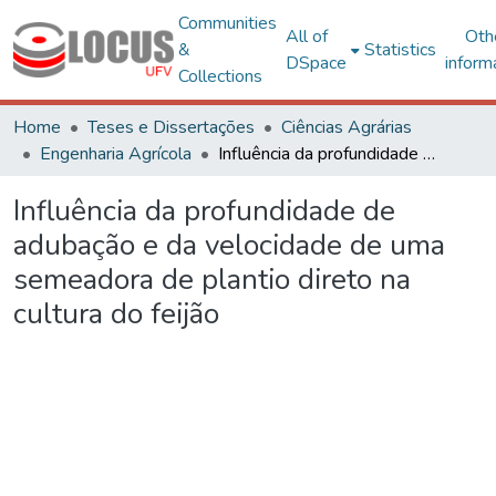
Communities
All of
Oth
&
Statistics
DSpace
inform
Collections
Home
Teses e Dissertações
Ciências Agrárias
Engenharia Agrícola
Influência da profundidade de adubação e da velocidade de uma semeadora de plantio direto na cultura do feijão
Influência da profundidade de
adubação e da velocidade de uma
semeadora de plantio direto na
cultura do feijão