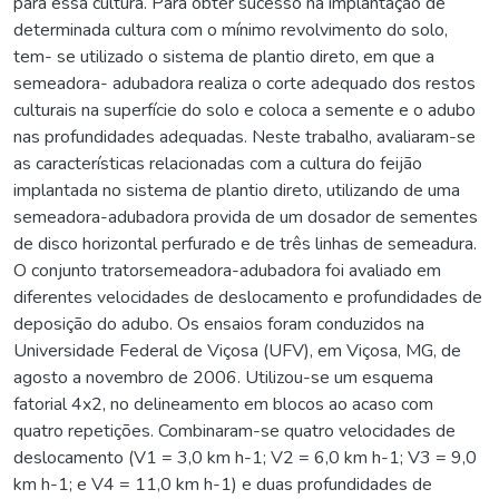
para essa cultura. Para obter sucesso na implantação de
determinada cultura com o mínimo revolvimento do solo,
tem- se utilizado o sistema de plantio direto, em que a
semeadora- adubadora realiza o corte adequado dos restos
culturais na superfície do solo e coloca a semente e o adubo
nas profundidades adequadas. Neste trabalho, avaliaram-se
as características relacionadas com a cultura do feijão
implantada no sistema de plantio direto, utilizando de uma
semeadora-adubadora provida de um dosador de sementes
de disco horizontal perfurado e de três linhas de semeadura.
O conjunto tratorsemeadora-adubadora foi avaliado em
diferentes velocidades de deslocamento e profundidades de
deposição do adubo. Os ensaios foram conduzidos na
Universidade Federal de Viçosa (UFV), em Viçosa, MG, de
agosto a novembro de 2006. Utilizou-se um esquema
fatorial 4x2, no delineamento em blocos ao acaso com
quatro repetições. Combinaram-se quatro velocidades de
deslocamento (V1 = 3,0 km h-1; V2 = 6,0 km h-1; V3 = 9,0
km h-1; e V4 = 11,0 km h-1) e duas profundidades de