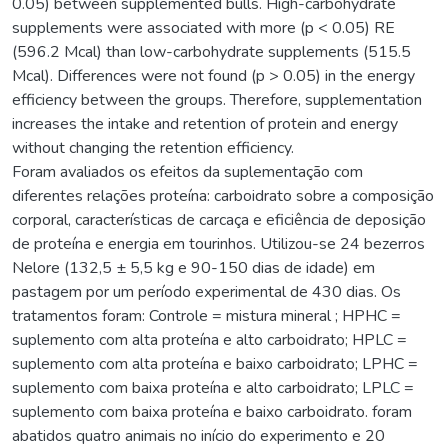
0.05) between supplemented bulls. High-carbohydrate
supplements were associated with more (p < 0.05) RE
(596.2 Mcal) than low-carbohydrate supplements (515.5
Mcal). Differences were not found (p > 0.05) in the energy
efficiency between the groups. Therefore, supplementation
increases the intake and retention of protein and energy
without changing the retention efficiency.
Foram avaliados os efeitos da suplementação com
diferentes relações proteína: carboidrato sobre a composição
corporal, características de carcaça e eficiência de deposição
de proteína e energia em tourinhos. Utilizou-se 24 bezerros
Nelore (132,5 ± 5,5 kg e 90-150 dias de idade) em
pastagem por um período experimental de 430 dias. Os
tratamentos foram: Controle = mistura mineral ; HPHC =
suplemento com alta proteína e alto carboidrato; HPLC =
suplemento com alta proteína e baixo carboidrato; LPHC =
suplemento com baixa proteína e alto carboidrato; LPLC =
suplemento com baixa proteína e baixo carboidrato. foram
abatidos quatro animais no início do experimento e 20