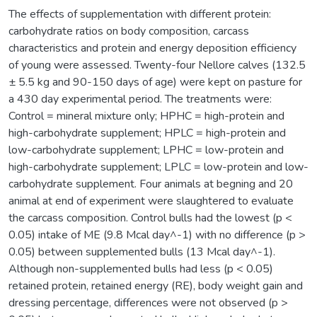
The effects of supplementation with different protein:
carbohydrate ratios on body composition, carcass
characteristics and protein and energy deposition efficiency
of young were assessed. Twenty-four Nellore calves (132.5
± 5.5 kg and 90-150 days of age) were kept on pasture for
a 430 day experimental period. The treatments were:
Control = mineral mixture only; HPHC = high-protein and
high-carbohydrate supplement; HPLC = high-protein and
low-carbohydrate supplement; LPHC = low-protein and
high-carbohydrate supplement; LPLC = low-protein and low-
carbohydrate supplement. Four animals at begning and 20
animal at end of experiment were slaughtered to evaluate
the carcass composition. Control bulls had the lowest (p <
0.05) intake of ME (9.8 Mcal day^-1) with no difference (p >
0.05) between supplemented bulls (13 Mcal day^-1).
Although non-supplemented bulls had less (p < 0.05)
retained protein, retained energy (RE), body weight gain and
dressing percentage, differences were not observed (p >