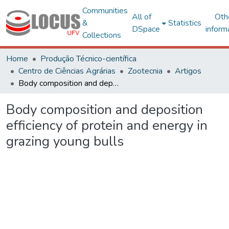
Communities
All of
Oth
&
Statistics
DSpace
inform
Collections
Home
Produção Técnico-científica
Centro de Ciências Agrárias
Zootecnia
Artigos
Body composition and deposition efficiency of protein and energy in grazing young bulls
Body composition and deposition
efficiency of protein and energy in
grazing young bulls