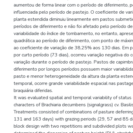
aumentou de forma linear com o período de diferimento, p
influenciada pelo período de pastejo. O coeficiente de var
planta estendida diminuiu linearmente em pastos submet
períodos de diferimento e não foi afetado pelo período de
variabilidade do índice de tombamento, no entanto, apres
quadrática ao período de diferimento, com ponto de máx
ao coeficiente de variação de 38,25% aos 130 dias. Em p
por curto período (73 dias), ocorreu variação negativa do 
variação durante o período de pastejo. Pastos de capimbr
diferimento por longos períodos possuem maior variabilid
pasto e menor heterogeneidade da altura da planta esten
temporal, ocorre grande variabilidade espacial nas pasta
braquiária diferidas.
It was evaluated spatial and temporal variability of status
characters of Brachiaria decumbens (signalgrass) cv. Basili
Treatments consisted of combinations of pasture deferrin
131 and 163 days) with grazing periods (29, 57 and 85 
block design with two repetitions and subdivided plots w