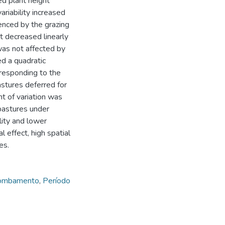
ed plant height
ariability increased
uenced by the grazing
ht decreased linearly
was not affected by
ed a quadratic
responding to the
astures deferred for
nt of variation was
pastures under
lity and lower
 effect, high spatial
es.
tombamento
,
Período