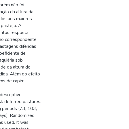
orém não foi
iação da altura da
idos aos maiores
 pastejo. A
entou resposta
imo correspondente
astagens diferidas
coeficiente de
aquiária sob
ade da altura do
dida. Além do efeito
gens de capim-
 descriptive
sk deferred pastures.
g periods (73, 103,
days). Randomized
as used. It was