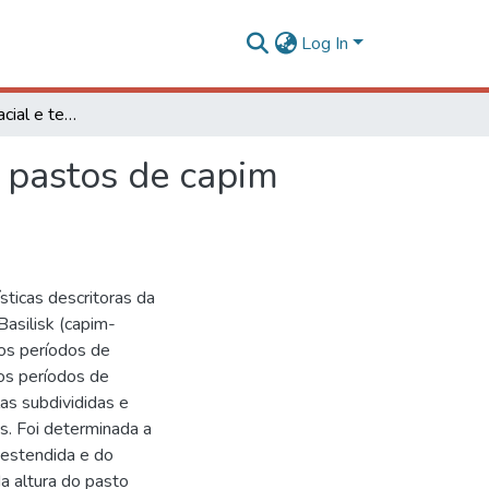
Log In
Variabilidade espacial e temporal da vegetação em pastos de capim braquiária diferidos
 pastos de capim
sticas descritoras da
Basilisk (capim-
dos períodos de
os períodos de
as subdivididas e
s. Foi determinada a
a estendida e do
a altura do pasto