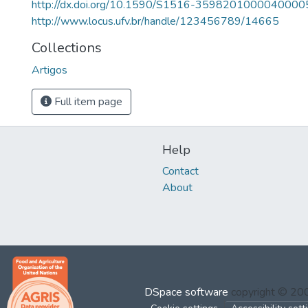
http://dx.doi.org/10.1590/S1516-3598201000040000
http://www.locus.ufv.br/handle/123456789/14665
Collections
Artigos
Full item page
Help
Contact
About
DSpace software
copyright © 2