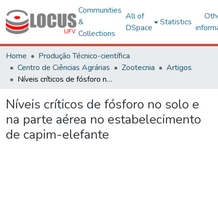
Communities
All of
Oth
&
Statistics
DSpace
inform
Collections
Home
Produção Técnico-científica
Centro de Ciências Agrárias
Zootecnia
Artigos
Níveis críticos de fósforo no solo e na parte aérea no estabelecimento de capim-elefante
Níveis críticos de fósforo no solo e
na parte aérea no estabelecimento
de capim-elefante