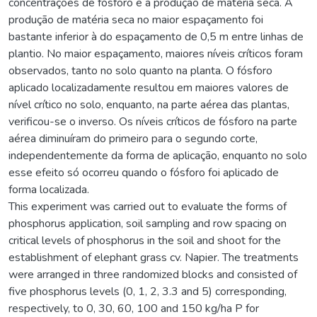
concentrações de fósforo e a produção de matéria seca. A
produção de matéria seca no maior espaçamento foi
bastante inferior à do espaçamento de 0,5 m entre linhas de
plantio. No maior espaçamento, maiores níveis críticos foram
observados, tanto no solo quanto na planta. O fósforo
aplicado localizadamente resultou em maiores valores de
nível crítico no solo, enquanto, na parte aérea das plantas,
verificou-se o inverso. Os níveis críticos de fósforo na parte
aérea diminuíram do primeiro para o segundo corte,
independentemente da forma de aplicação, enquanto no solo
esse efeito só ocorreu quando o fósforo foi aplicado de
forma localizada.
This experiment was carried out to evaluate the forms of
phosphorus application, soil sampling and row spacing on
critical levels of phosphorus in the soil and shoot for the
establishment of elephant grass cv. Napier. The treatments
were arranged in three randomized blocks and consisted of
five phosphorus levels (0, 1, 2, 3.3 and 5) corresponding,
respectively, to 0, 30, 60, 100 and 150 kg/ha P for