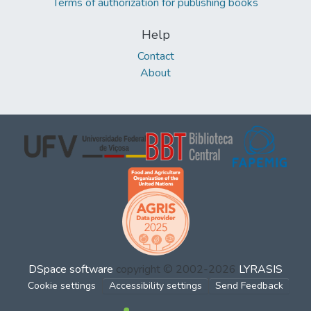
Terms of authorization for publishing books
Help
Contact
About
DSpace software
copyright © 2002-2026
LYRASIS
Cookie settings
Accessibility settings
Send Feedback