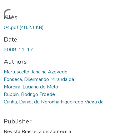
Loading...
Files
04.pdf
(48.23 KB)
Date
2008-11-17
Authors
Martuscello, Janaina Azevedo
Fonseca, Dilermando Miranda da
Moreira, Luciano de Melo
Ruppin, Rodrigo Froede
Cunha, Daniel de Noronha Figueiredo Vieira da
Publisher
Revista Brasileira de Zootecnia