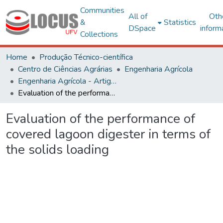
Communities
All of
Oth
&
Statistics
DSpace
inform
Collections
Home
Produção Técnico-científica
Centro de Ciências Agrárias
Engenharia Agrícola
Engenharia Agrícola - Artigos
Evaluation of the performance of covered lagoon digester in terms of the solids loading
Evaluation of the performance of
covered lagoon digester in terms of
the solids loading