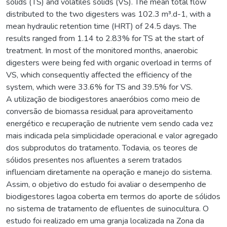
solids (TS) and volatiles solids (VS). The mean total flow
distributed to the two digesters was 102.3 m³.d-1, with a
mean hydraulic retention time (HRT) of 24.5 days. The
results ranged from 1.14 to 2.83% for TS at the start of
treatment. In most of the monitored months, anaerobic
digesters were being fed with organic overload in terms of
VS, which consequently affected the efficiency of the
system, which were 33.6% for TS and 39.5% for VS.
A utilização de biodigestores anaeróbios como meio de
conversão de biomassa residual para aproveitamento
energético e recuperação de nutriente vem sendo cada vez
mais indicada pela simplicidade operacional e valor agregado
dos subprodutos do tratamento. Todavia, os teores de
sólidos presentes nos afluentes a serem tratados
influenciam diretamente na operação e manejo do sistema.
Assim, o objetivo do estudo foi avaliar o desempenho de
biodigestores lagoa coberta em termos do aporte de sólidos
no sistema de tratamento de efluentes de suinocultura. O
estudo foi realizado em uma granja localizada na Zona da