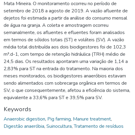
Mata Mineira. O monitoramento ocorreu no período de
setembro de 2018 a agosto de 2019. A vazão afluente de
dejetos foi estimada a partir da análise do consumo mensal
de água na granja. A coleta e amostragem ocorreu
semanalmente, os afluentes e efluentes foram analisados
em termos de sólidos totais (ST) e voláteis (SV). A vazão
média total distribuída aos dois biodigestores foi de 102,3
m³.d-1, com tempo de retenção hidráulica (TRH) médio de
24,5 dias. Os resultados apontaram uma variação de 1,14 a
2,83% para ST na entrada do tratamento. Na maioria dos
meses monitorados, os biodigestores anaeróbios estavam
sendo alimentados com sobrecarga orgânica em termos de
SV, o que consequentemente, afetou a eficiência do sistema,
equivalente a 33,6% para ST e 39,5% para SV.
Keywords
Anaerobic digestion
,
Pig farming
,
Manure treatment
,
Digestão anaeróbia
,
Suinocultura
,
Tratamento de resíduos