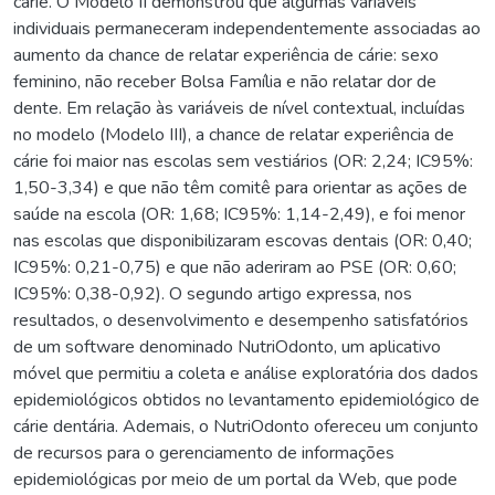
cárie. O Modelo II demonstrou que algumas variáveis
individuais permaneceram independentemente associadas ao
aumento da chance de relatar experiência de cárie: sexo
feminino, não receber Bolsa Família e não relatar dor de
dente. Em relação às variáveis de nível contextual, incluídas
no modelo (Modelo III), a chance de relatar experiência de
cárie foi maior nas escolas sem vestiários (OR: 2,24; IC95%:
1,50-3,34) e que não têm comitê para orientar as ações de
saúde na escola (OR: 1,68; IC95%: 1,14-2,49), e foi menor
nas escolas que disponibilizaram escovas dentais (OR: 0,40;
IC95%: 0,21-0,75) e que não aderiram ao PSE (OR: 0,60;
IC95%: 0,38-0,92). O segundo artigo expressa, nos
resultados, o desenvolvimento e desempenho satisfatórios
de um software denominado NutriOdonto, um aplicativo
móvel que permitiu a coleta e análise exploratória dos dados
epidemiológicos obtidos no levantamento epidemiológico de
cárie dentária. Ademais, o NutriOdonto ofereceu um conjunto
de recursos para o gerenciamento de informações
epidemiológicas por meio de um portal da Web, que pode