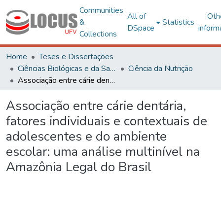
Communities
All of
Oth
&
Statistics
DSpace
inform
Collections
Home
Teses e Dissertações
Ciências Biológicas e da Saúde
Ciência da Nutrição
Associação entre cárie dentária, fatores individuais e contextuais de adolescentes e do ambiente escolar: uma análise multinível na Amazônia Legal do Brasil
Associação entre cárie dentária,
fatores individuais e contextuais de
adolescentes e do ambiente
escolar: uma análise multinível na
Amazônia Legal do Brasil