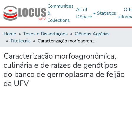
Communities
All of
Oth
&
Statistics
DSpace
inform
Collections
Home
Teses e Dissertações
Ciências Agrárias
Fitotecnia
Caracterização morfoagronômica, culinária e de raízes de genótipos do banco de germoplasma de feijão da UFV
Caracterização morfoagronômica,
culinária e de raízes de genótipos
do banco de germoplasma de feijão
da UFV