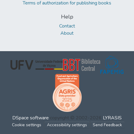
Terms of authorization for publishing books
Help
Contact
About
DSpace software
copyright © 2002-2026
LYRASIS
Cookie settings
Accessibility settings
Send Feedback