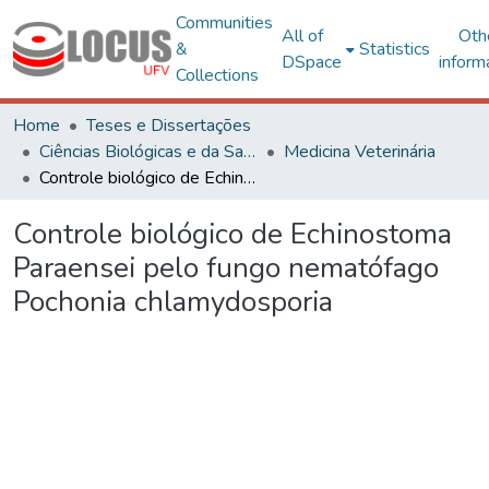
Communities
All of
Oth
&
Statistics
DSpace
inform
Collections
Home
Teses e Dissertações
Ciências Biológicas e da Saúde
Medicina Veterinária
Controle biológico de Echinostoma Paraensei pelo fungo nematófago Pochonia chlamydosporia
Controle biológico de Echinostoma
Paraensei pelo fungo nematófago
Pochonia chlamydosporia