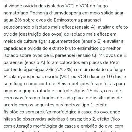
atividade ovicida dos isolados VC1 e VC4 do fungo
nematófago Pochonia chlamydosporia em meio sólido ágar-
água 2% sobre ovos de Echinostoma paraensei,
selecionando o isolado mais eficaz (ensaio A); avaliar o efeito
ovicida (destruição dos ovos) do isolado mais eficaz em
meios de cultura ágar suplementados (ensaio B) e avaliar a
capacidade ovicida do extrato bruto enzimático do melhor
isolado sobre ovos de E. paraensei (ensaio C). Mil ovos de E.
paraensei (ensaio A) foram colocados em placas de Petri
contendo ágar-água 2% (AA 2%) com um isolado do fungo
P. chlamydosporia crescido (VC1 ou VC4) durante 10 dias, e
sem fungo como controle. Seis repetições foram feitas para
ambos o grupo tratado e controle. Após 15 dias, cerca de
cem ovos foram retirados de cada placa e classificados de
acordo com os seguintes parâmetros: tipo 1, efeito
fisiológico sem prejuízo morfológico à casca do ovo, onde
hifas são observadas aderidas à casca; tipo 2, efeito lítico
com alteração morfológica da casca e embrião do ovo, com