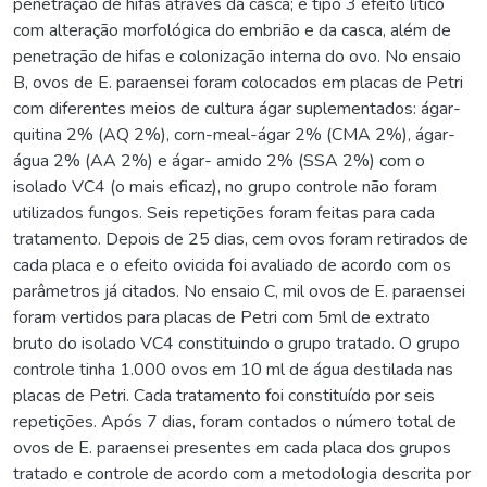
penetração de hifas através da casca; e tipo 3 efeito lítico
com alteração morfológica do embrião e da casca, além de
penetração de hifas e colonização interna do ovo. No ensaio
B, ovos de E. paraensei foram colocados em placas de Petri
com diferentes meios de cultura ágar suplementados: ágar-
quitina 2% (AQ 2%), corn-meal-ágar 2% (CMA 2%), ágar-
água 2% (AA 2%) e ágar- amido 2% (SSA 2%) com o
isolado VC4 (o mais eficaz), no grupo controle não foram
utilizados fungos. Seis repetições foram feitas para cada
tratamento. Depois de 25 dias, cem ovos foram retirados de
cada placa e o efeito ovicida foi avaliado de acordo com os
parâmetros já citados. No ensaio C, mil ovos de E. paraensei
foram vertidos para placas de Petri com 5ml de extrato
bruto do isolado VC4 constituindo o grupo tratado. O grupo
controle tinha 1.000 ovos em 10 ml de água destilada nas
placas de Petri. Cada tratamento foi constituído por seis
repetições. Após 7 dias, foram contados o número total de
ovos de E. paraensei presentes em cada placa dos grupos
tratado e controle de acordo com a metodologia descrita por