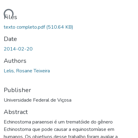
ading...
Files
texto completo.pdf
(510.64 KB)
Date
2014-02-20
Authors
Lelis, Rosane Teixeira
Publisher
Universidade Federal de Viçosa
Abstract
Echinostoma paraensei é um trematóide do gênero
Echinostoma que pode causar a equinostomíase em
humanos. Os objetivos desse trabalho foram avaliar a