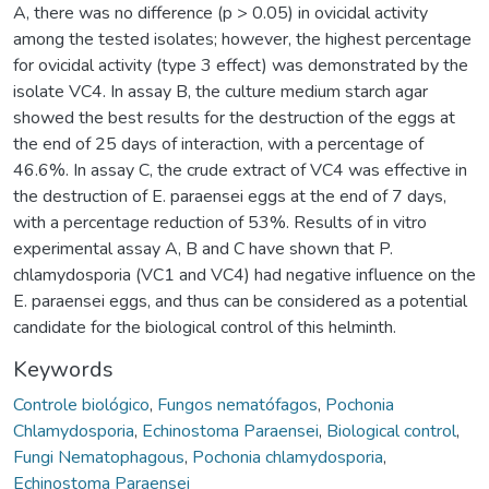
A, there was no difference (p > 0.05) in ovicidal activity
among the tested isolates; however, the highest percentage
for ovicidal activity (type 3 effect) was demonstrated by the
isolate VC4. In assay B, the culture medium starch agar
showed the best results for the destruction of the eggs at
the end of 25 days of interaction, with a percentage of
46.6%. In assay C, the crude extract of VC4 was effective in
the destruction of E. paraensei eggs at the end of 7 days,
with a percentage reduction of 53%. Results of in vitro
experimental assay A, B and C have shown that P.
chlamydosporia (VC1 and VC4) had negative influence on the
E. paraensei eggs, and thus can be considered as a potential
candidate for the biological control of this helminth.
Keywords
Controle biológico
,
Fungos nematófagos
,
Pochonia
Chlamydosporia
,
Echinostoma Paraensei
,
Biological control
,
Fungi Nematophagous
,
Pochonia chlamydosporia
,
Echinostoma Paraensei