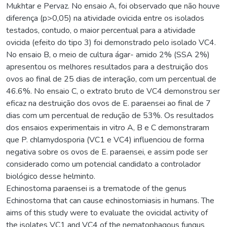
Mukhtar e Pervaz. No ensaio A, foi observado que não houve
diferença (p>0,05) na atividade ovicida entre os isolados
testados, contudo, o maior percentual para a atividade
ovicida (efeito do tipo 3) foi demonstrado pelo isolado VC4.
No ensaio B, o meio de cultura ágar- amido 2% (SSA 2%)
apresentou os melhores resultados para a destruição dos
ovos ao final de 25 dias de interação, com um percentual de
46.6%. No ensaio C, o extrato bruto de VC4 demonstrou ser
eficaz na destruição dos ovos de E. paraensei ao final de 7
dias com um percentual de redução de 53%. Os resultados
dos ensaios experimentais in vitro A, B e C demonstraram
que P. chlamydosporia (VC1 e VC4) influenciou de forma
negativa sobre os ovos de E. paraensei, e assim pode ser
considerado como um potencial candidato a controlador
biológico desse helminto.
Echinostoma paraensei is a trematode of the genus
Echinostoma that can cause echinostomiasis in humans. The
aims of this study were to evaluate the ovicidal activity of
the isolates VC1 and VC4 of the nematophagous fungus