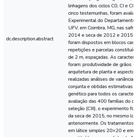
linhagens dos ciclos C0, CI e CI
cinco testemunhas, foram avalia
Experimental do Departamento d
UFV, em Coimbra, MG, nas safra
2014 e seca de 2012 e 2015. 
dc.description.abstract
foram dispostos em blocos casua
repetições e parcelas constituíd
de 2 m, espaçadas. As caracterís
foram: produtividade de grãos (k
arquitetura de planta e aspecto
realizadas análises de variância i
conjunta e obtidas estimativas 
genético para todos os caractere
avaliação das 400 famílias do qu
seleção (CIII), o experimento foi
da seca de 2015, no mesmo loc
anteriormente. Os tratamentos 
em látice simples 20×20 e em p