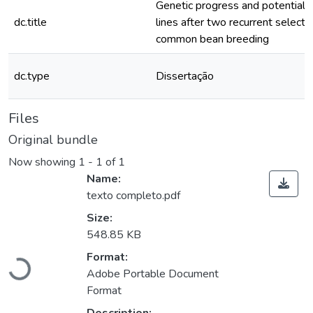
Genetic progress and potential o
dc.title
lines after two recurrent selectio
common bean breeding
dc.type
Dissertação
Files
Original bundle
Now showing
1 - 1 of 1
Name:
texto completo.pdf
Size:
548.85 KB
Format:
Loading...
Adobe Portable Document
Format