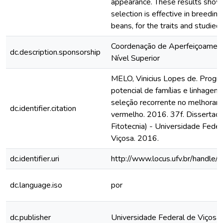
appearance. These results show 
selection is effective in breedi
beans, for the traits and studied 
Coordenação de Aperfeiçoamen
dc.description.sponsorship
Nível Superior
MELO, Vinicius Lopes de. Progr
potencial de famílias e linhagens
seleção recorrente no melhoram
dc.identifier.citation
vermelho. 2016. 37f. Dissertaç
Fitotecnia) - Universidade Feder
Viçosa. 2016.
dc.identifier.uri
http://www.locus.ufv.br/hand
dc.language.iso
por
dc.publisher
Universidade Federal de Viçosa