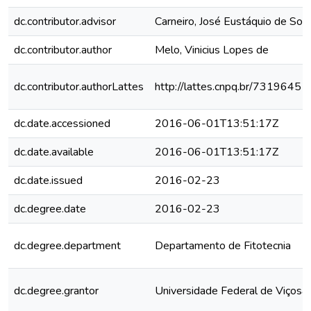
dc.contributor.advisor
Carneiro, José Eustáquio de Sou
dc.contributor.author
Melo, Vinicius Lopes de
dc.contributor.authorLattes
http://lattes.cnpq.br/731964
dc.date.accessioned
2016-06-01T13:51:17Z
dc.date.available
2016-06-01T13:51:17Z
dc.date.issued
2016-02-23
dc.degree.date
2016-02-23
dc.degree.department
Departamento de Fitotecnia
dc.degree.grantor
Universidade Federal de Viçosa