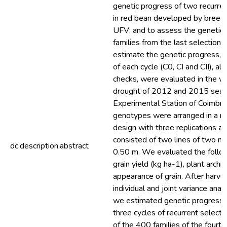
genetic progress of two recurren
in red bean developed by breed
UFV; and to assess the genetic 
families from the last selection cy
estimate the genetic progress, t
of each cycle (C0, CI and CII), al
checks, were evaluated in the w
drought of 2012 and 2015 seas
Experimental Station of Coimbr
genotypes were arranged in a r
design with three replications a
consisted of two lines of two m
dc.description.abstract
0.50 m. We evaluated the follow
grain yield (kg ha-1), plant archi
appearance of grain. After harve
individual and joint variance analy
we estimated genetic progress fo
three cycles of recurrent selecti
of the 400 families of the fourth c