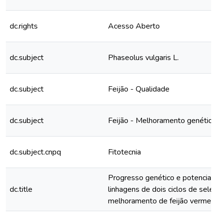
dc.rights
Acesso Aberto
dc.subject
Phaseolus vulgaris L.
dc.subject
Feijão - Qualidade
dc.subject
Feijão - Melhoramento genético
dc.subject.cnpq
Fitotecnia
Progresso genético e potencial d
dc.title
linhagens de dois ciclos de sele
melhoramento de feijão vermel