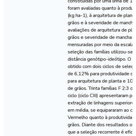
constituídas por uma linha de 1 
foram avaliadas quanto à produt
(kg ha-1), à arquitetura de plant
grãos e à severidade de mancha-
avaliações de arquitetura de pla
grãos e severidade de mancha-a
mensuradas por meio da escala 
seleção das famílias utilizou-se 
distância genótipo-ideótipo. O 
obtido com dois ciclos de seleçã
de 6,12% para produtividade d
para arquitetura de planta e 10
de grãos. Trinta famílias F 2:3 o
ciclo (ciclo CIII) apresentaram po
extração de linhagens superiore
em média, se equipararam ao cul
Vermelho quanto à produtividad
grãos. Diante dos resultados ob
que a seleção recorrente é efici