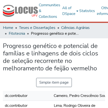
Communities
All of
Oth
&
Statistics
DSpace
inform
Collections
Home
Teses e Dissertações
Ciências Agrárias
Fitotecnia
Progresso genético e potencial de famílias e linhagens de dois ciclos de seleção recorrente no melhoramento de feijão vermelho
Progresso genético e potencial de
famílias e linhagens de dois ciclos
de seleção recorrente no
melhoramento de feijão vermelho
Simple item page
dc.contributor
Carneiro, Pedro Crescêncio Souz
dc.contributor
Lima, Rodrigo Oliveira de