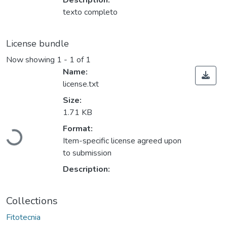
Description:
texto completo
License bundle
Now showing
1 - 1 of 1
Name:
license.txt
Size:
1.71 KB
Format:
Loading...
Item-specific license agreed upon
to submission
Description:
Collections
Fitotecnia