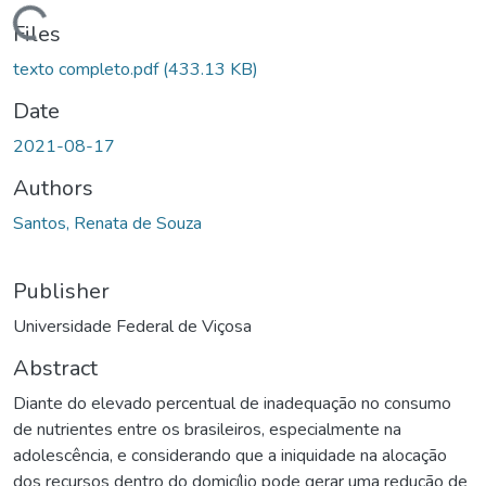
ding...
Files
texto completo.pdf
(433.13 KB)
Date
2021-08-17
Authors
Santos, Renata de Souza
Publisher
Universidade Federal de Viçosa
Abstract
Diante do elevado percentual de inadequação no consumo
de nutrientes entre os brasileiros, especialmente na
adolescência, e considerando que a iniquidade na alocação
dos recursos dentro do domicílio pode gerar uma redução de