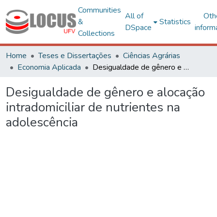
Communities
All of
Oth
&
Statistics
DSpace
inform
Collections
Home
Teses e Dissertações
Ciências Agrárias
Economia Aplicada
Desigualdade de gênero e alocação intradomiciliar de nutrientes na adolescência
Desigualdade de gênero e alocação
intradomiciliar de nutrientes na
adolescência