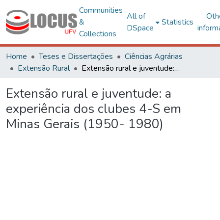
Communities
All of
Oth
&
Statistics
DSpace
inform
Collections
Home
Teses e Dissertações
Ciências Agrárias
Extensão Rural
Extensão rural e juventude: a experiência dos clubes 4-S em Minas Gerais (1950- 1980)
Extensão rural e juventude: a
experiência dos clubes 4-S em
Minas Gerais (1950- 1980)