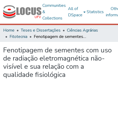
Communities
All of
Oth
&
Statistics
DSpace
inform
Collections
Home
Teses e Dissertações
Ciências Agrárias
Fitotecnia
Fenotipagem de sementes com uso de radiação eletromagnética não-visível e sua relação com a qualidade fisiológica
Fenotipagem de sementes com uso
de radiação eletromagnética não-
visível e sua relação com a
qualidade fisiológica