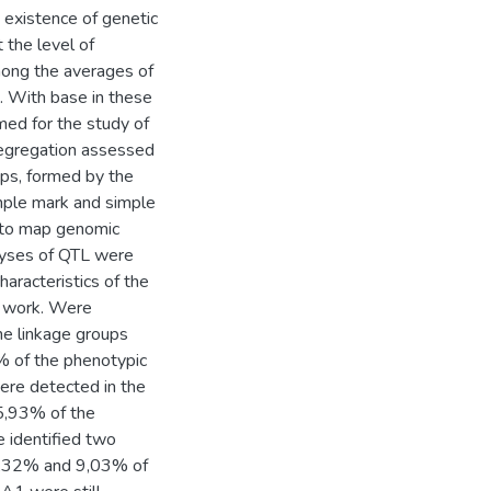
e existence of genetic
t the level of
mong the averages of
s. With base in these
med for the study of
segregation assessed
ups, formed by the
imple mark and simple
 to map genomic
alyses of QTL were
aracteristics of the
e work. Were
the linkage groups
 of the phenotypic
were detected in the
5,93% of the
re identified two
12,32% and 9,03% of