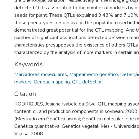
the phenotypic variation, respectively. In the linkage group
detected QTLs associated to the number of nodules by pl
seeds for plant. These QTLs explained 9,43% and 7,19% o
these phenotypes, respectively. The population used in th
demonstrated great potential for the QTL mapping. And t
number of significant associations detected between mar
characteristics presupposes the existence of others QTLs
characterized by the analysis of more markers in certain ar
Keywords
Marcadores moleculares
,
Mapeamento genético
,
Detecçã
markers
,
Genetic mapping
,
QTL detection
Citation
RODRIGUES, Josiane Isabela da Silva. QTL mapping assoc
content, oil and production components in soybean. 2008.
(Mestrado em Genética animal; Genética molecular e de m
Genética quantitativa; Genética vegetal; Me) - Universida
Viçosa, 2008.