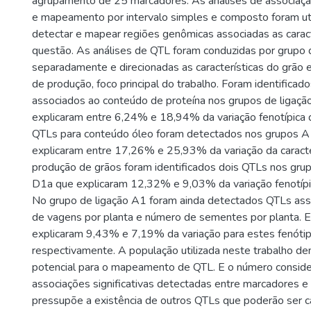
agrupamento de 25 marcadores. As análises de associaçã
e mapeamento por intervalo simples e composto foram uti
detectar e mapear regiões genômicas associadas as carac
questão. As análises de QTL foram conduzidas por grupo 
separadamente e direcionadas as características do grão
de produção, foco principal do trabalho. Foram identificad
associados ao conteúdo de proteína nos grupos de ligação
explicaram entre 6,24% e 18,94% da variação fenotípica da
QTLs para conteúdo óleo foram detectados nos grupos A1
explicaram entre 17,26% e 25,93% da variação da caracter
produção de grãos foram identificados dois QTLs nos gru
D1a que explicaram 12,32% e 9,03% da variação fenotípi
No grupo de ligação A1 foram ainda detectados QTLs as
de vagens por planta e número de sementes por planta. 
explicaram 9,43% e 7,19% da variação para estes fenótip
respectivamente. A população utilizada neste trabalho d
potencial para o mapeamento de QTL. E o número conside
associações significativas detectadas entre marcadores e 
pressupõe a existência de outros QTLs que poderão ser c