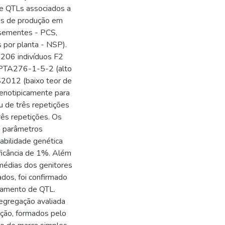
de QTLs associados a
es de produção em
 sementes - PCS,
por planta - NSP).
 206 indivíduos F2
5PTA276-1-5-2 (alto
S2012 (baixo teor de
 fenotipicamente para
u de três repetições
rês repetições. Os
os parâmetros
iabilidade genética
ificância de 1%. Além
 médias dos genitores
ados, foi confirmado
eamento de QTL.
segregação avaliada
ação, formados pelo