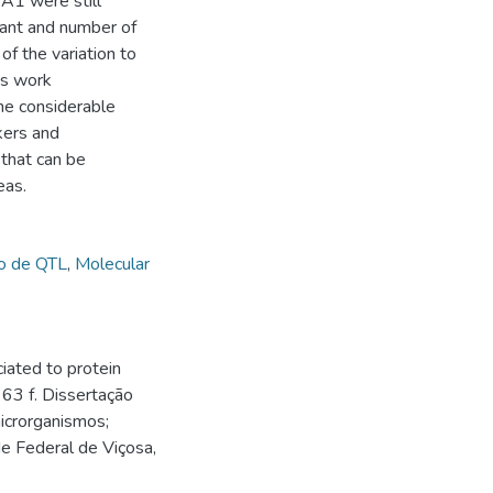
 A1 were still
ant and number of
f the variation to
is work
he considerable
kers and
 that can be
eas.
o de QTL
,
Molecular
iated to protein
 63 f. Dissertação
icrorganismos;
de Federal de Viçosa,