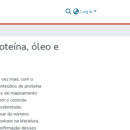
Log In
o em soja
teína, óleo e
 vez mais, com o
onteúdos de proteína
udos de mapeamento
om o controle
 sobretudo,
esar do número
íveis na literatura,
confirmação desses