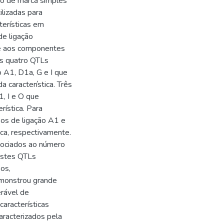
o de marca simples
lizadas para
terísticas em
de ligação
 e aos componentes
os quatro QTLs
 A1, D1a, G e I que
 característica. Três
, I e O que
ística. Para
pos de ligação A1 e
ca, respectivamente.
sociados ao número
Estes QTLs
os,
emonstrou grande
rável de
características
aracterizados pela