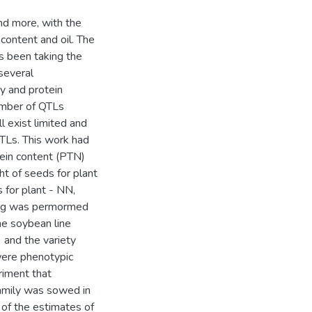
d more, with the
content and oil. The
s been taking the
 several
ty and protein
number of QTLs
ll exist limited and
QTLs. This work had
tein content (PTN)
t of seeds for plant
for plant - NN,
ping was permormed
he soybean line
and the variety
were phenotypic
riment that
family was sowed in
 of the estimates of