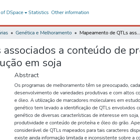
l of DSpace
Statistics
Other information
rias
Genética e Melhoramento
Mapeamento de QTLs associados a conteúdo de proteína, óleo e componentes de produçã
ssociados a conteúdo de pro
ução em soja
Abstract
Os programas de melhoramento têm se preocupado, cada
desenvolvimento de variedades produtivas e com altos c
e óleo. A utilização de marcadores moleculares em est
genético tem levado a identificação de QTLs envolvidos c
genético de diversas características de interesse em soja,
produtividade e conteúdo de proteína e óleo do grão. Ap
considerável de QTLs mapeados para tais caracteres dispon
existe ainda informação limitada e inconsistente sobre a 