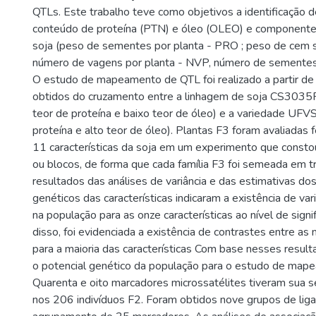
QTLs. Este trabalho teve como objetivos a identificação 
conteúdo de proteína (PTN) e óleo (OLEO) e component
soja (peso de sementes por planta - PRO ; peso de cem
número de vagens por planta - NVP, número de sementes 
O estudo de mapeamento de QTL foi realizado a partir de
obtidos do cruzamento entre a linhagem de soja CS303
teor de proteína e baixo teor de óleo) e a variedade UFV
proteína e alto teor de óleo). Plantas F3 foram avaliadas
11 características da soja em um experimento que consto
ou blocos, de forma que cada família F3 foi semeada em t
resultados das análises de variância e das estimativas d
genéticos das características indicaram a existência de var
na população para as onze características ao nível de sign
disso, foi evidenciada a existência de contrastes entre as
para a maioria das características Com base nesses result
o potencial genético da população para o estudo de map
Quarenta e oito marcadores microssatélites tiveram sua 
nos 206 indivíduos F2. Foram obtidos nove grupos de lig