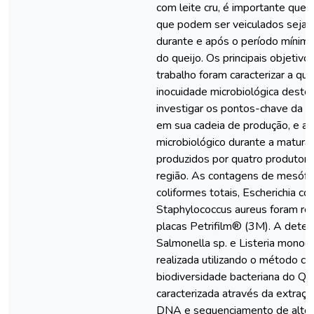
com leite cru, é importante que
que podem ser veiculados sejam
durante e após o período mínim
do queijo. Os principais objetiv
trabalho foram caracterizar a qua
inocuidade microbiológica deste
investigar os pontos-chave da 
em sua cadeia de produção, e aval
microbiológico durante a matura
produzidos por quatro produtores
região. As contagens de mesófil
coliformes totais, Escherichia coli
Staphylococcus aureus foram re
placas Petrifilm® (3M). A dete
Salmonella sp. e Listeria monoc
realizada utilizando o método con
biodiversidade bacteriana do QM
caracterizada através da extraçã
DNA e sequenciamento de alto