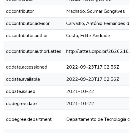
dc.contributor
Machado, Solimar Gonçalves
dc.contributor.advisor
Carvalho, Antônio Fernandes de
dc.contributor.author
Costa, Edite Andrade
dc.contributor.authorLattes
http://lattes.cnpq.br/282621
dc.date.accessioned
2022-09-23T17:02:56Z
dc.date.available
2022-09-23T17:02:56Z
dc.date.issued
2021-10-22
dc.degree.date
2021-10-22
dc.degree.department
Departamento de Tecnologia de