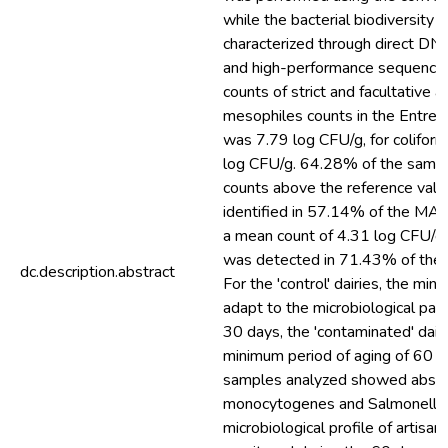
while the bacterial biodiversity
characterized through direct DN
and high-performance sequenci
counts of strict and facultative a
mesophiles counts in the Entre
was 7.79 log CFU/g, for coliform
log CFU/g. 64.28% of the sampl
counts above the reference value
identified in 57.14% of the MA
a mean count of 4.31 log CFU/g,
was detected in 71.43% of the
dc.description.abstract
For the 'control' dairies, the mi
adapt to the microbiological pa
30 days, the 'contaminated' dair
minimum period of aging of 60 
samples analyzed showed absen
monocytogenes and Salmonella 
microbiological profile of artisa