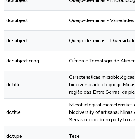
dc.subject
Queijo-de-minas - Microbiologia
dc.subject
Queijo-de-minas - Variedades
dc.subject
Queijo-de-minas - Diversidade 
dc.subject.cnpq
Ciência e Tecnologia de Aliment
Características microbiológicas 
dc.title
biodiversidade do queijo Minas 
região das Entre Serras: da pied
Microbiological characteristics a
dc.title
biodiversity of artisanal Minas 
Serras region: from piety to cara
dc.type
Tese