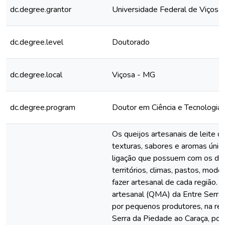
dc.degree.grantor
Universidade Federal de Viçosa
dc.degree.level
Doutorado
dc.degree.local
Viçosa - MG
dc.degree.program
Doutor em Ciência e Tecnologia
Os queijos artesanais de leite 
texturas, sabores e aromas único
ligação que possuem com os dif
territórios, climas, pastos, modo
fazer artesanal de cada região. 
artesanal (QMA) da Entre Serra
por pequenos produtores, na reg
Serra da Piedade ao Caraça, por 