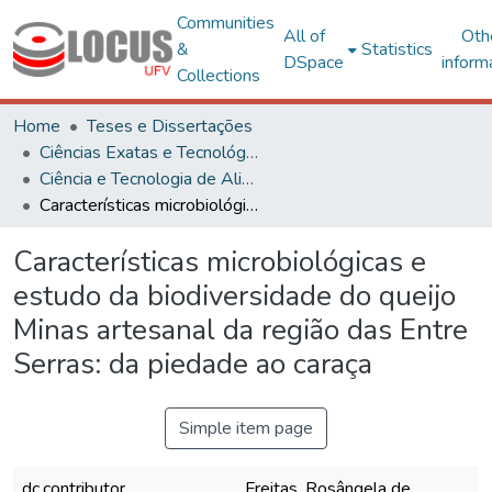
Communities
All of
Oth
&
Statistics
DSpace
inform
Collections
Home
Teses e Dissertações
Ciências Exatas e Tecnológicas
Ciência e Tecnologia de Alimentos
Características microbiológicas e estudo da biodiversidade do queijo Minas artesanal da região das Entre Serras: da piedade ao caraça
Características microbiológicas e
estudo da biodiversidade do queijo
Minas artesanal da região das Entre
Serras: da piedade ao caraça
Simple item page
dc.contributor
Freitas, Rosângela de