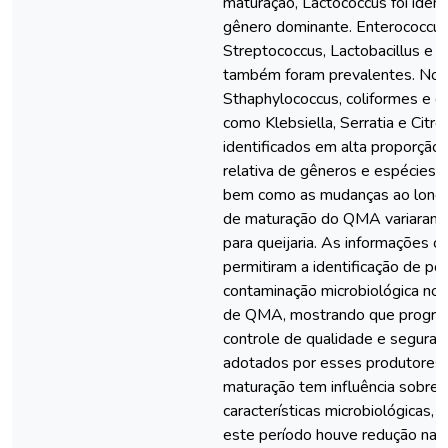
maturação, Lactococcus foi iden
gênero dominante. Enterococcus
Streptococcus, Lactobacillus e 
também foram prevalentes. No 
Sthaphylococcus, coliformes e e
como Klebsiella, Serratia e Citr
identificados em alta proporção
relativa de gêneros e espécies b
bem como as mudanças ao long
de maturação do QMA variaram d
para queijaria. As informações o
permitiram a identificação de p
contaminação microbiológica no
de QMA, mostrando que progra
controle de qualidade e segura
adotados por esses produtores.
maturação tem influência sobre 
características microbiológicas, 
este período houve redução nas