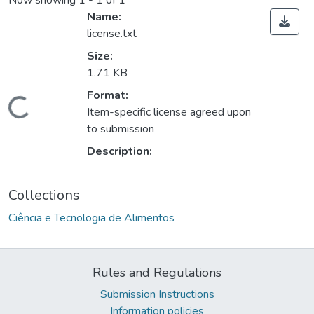
Now showing
1 - 1 of 1
Name:
license.txt
Size:
1.71 KB
ading...
Format:
Item-specific license agreed upon
to submission
Description:
Collections
Ciência e Tecnologia de Alimentos
Rules and Regulations
Submission Instructions
Information policies