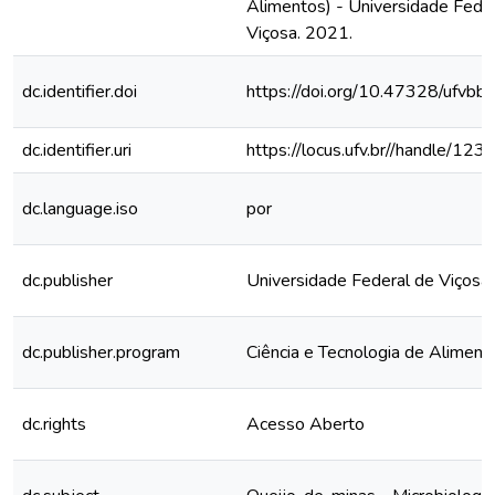
Alimentos) - Universidade Feder
Viçosa. 2021.
dc.identifier.doi
https://doi.org/10.47328/ufvbb
dc.identifier.uri
https://locus.ufv.br//handle/
dc.language.iso
por
dc.publisher
Universidade Federal de Viçosa
dc.publisher.program
Ciência e Tecnologia de Aliment
dc.rights
Acesso Aberto