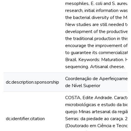
mesophiles, E. coli and S. aureus
research, initial information was
the bacterial diversity of the M
New studies are still needed to
development of the productive s
the traditional production in this
encourage the improvement of ch
to guarantee its commercializati
Brazil. Keywords: Maturation. H
sequencing. Artisanal cheese.
Coordenação de Aperfeiçoamen
dc.description.sponsorship
de Nível Superior
COSTA, Edite Andrade. Caracterí
microbiológicas e estudo da bio
queijo Minas artesanal da região
dc.identifier.citation
Serras: da piedade ao caraça. 2
(Doutorado em Ciência e Tecnol