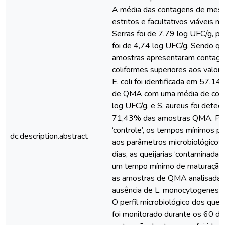
A média das contagens de mesóf
estritos e facultativos viáveis 
Serras foi de 7,79 log UFC/g, pa
foi de 4,74 log UFC/g. Sendo 
amostras apresentaram contage
coliformes superiores aos valore
E. coli foi identificada em 57,1
de QMA com uma média de con
log UFC/g, e S. aureus foi dete
71,43% das amostras QMA. Para
‘controle’, os tempos mínimos p
dc.description.abstract
aos parâmetros microbiológicos
dias, as queijarias ‘contaminadas
um tempo mínimo de maturação 
as amostras de QMA analisadas
ausência de L. monocytogenes e
O perfil microbiológico dos quei
foi monitorado durante os 60 di