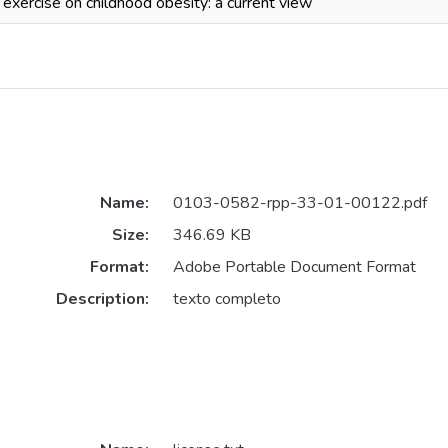
 exercise on childhood obesity: a current view
Name:
0103-0582-rpp-33-01-00122.pdf
Size:
346.69 KB
Format:
Adobe Portable Document Format
Description:
texto completo