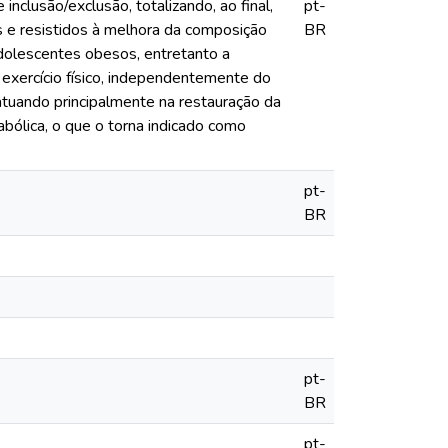
nclusão/exclusão, totalizando, ao final,
pt-
os e resistidos à melhora da composição
BR
 adolescentes obesos, entretanto a
O exercício físico, independentemente do
atuando principalmente na restauração da
bólica, o que o torna indicado como
pt-
BR
pt-
BR
pt-