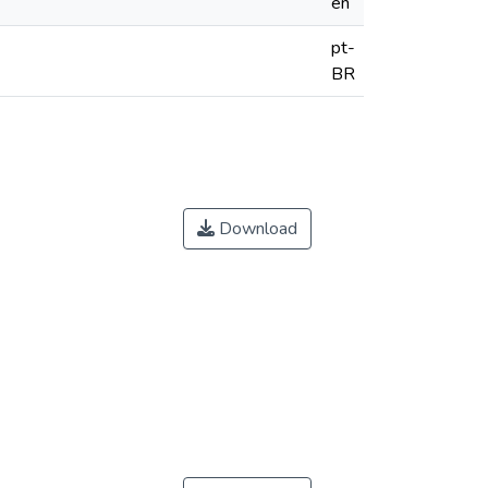
en
pt-
BR
Download