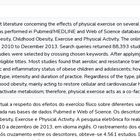
t literature concerning the effects of physical exercise on severa
was performed in Pubmed/MEDLINE and Web of Science database
esity, Childhood Obesity, Exercise and Physical Activity. The on
ril 2010 to December 2013. Search queries returned 88,393 stu
ies were selected by crossing chosen keywords. After applying in
igible titles. Most studies found that aerobic and resistance trai
c and inflammatory status of obese children and adolescents; ho
type, intensity and duration of practice. Regardless of the type, 
hood obesity, mainly acting to restore cellular and cardiovascula
ctivate metabolism; therefore, physical exercise acts as a co-fact
atual a respeito dos efeitos do exercício físico sobre diferentes v
izada nas bases de dados Pubmed e Web of Science. Os descritores
besity, Exercise e Physical Activity. A pesquisa eletrônica foi r
2010 a dezembro de 2013, em idioma inglês. O rastreamento dos 
s cruzamento entre os descritores, obteve-se 4.561 estudos. De