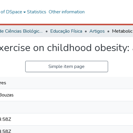
l of DSpace
Statistics
Other information
Centro de Ciências Biológicas e da Saúde
Educação Física
Artigos
xercise on childhood obesity:
Simple item page
res
 Bouzas
4:58Z
4:58Z