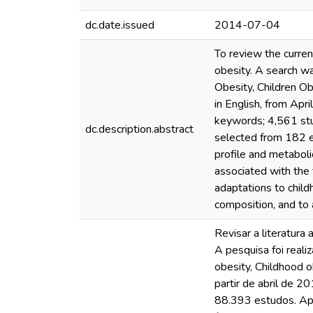
dc.date.issued
2014-07-04
To review the curren
obesity. A search 
Obesity, Children Ob
in English, from Ap
keywords; 4,561 stud
dc.description.abstract
selected from 182 el
profile and metaboli
associated with the 
adaptations to child
composition, and to a
Revisar a literatura 
A pesquisa foi real
obesity, Childhood o
partir de abril de 
88.393 estudos. Apó