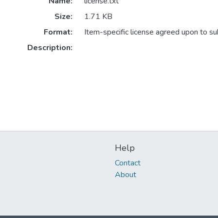
Name:
license.txt
Size:
1.71 KB
Format:
Item-specific license agreed upon to s
Description:
Help
Contact
About