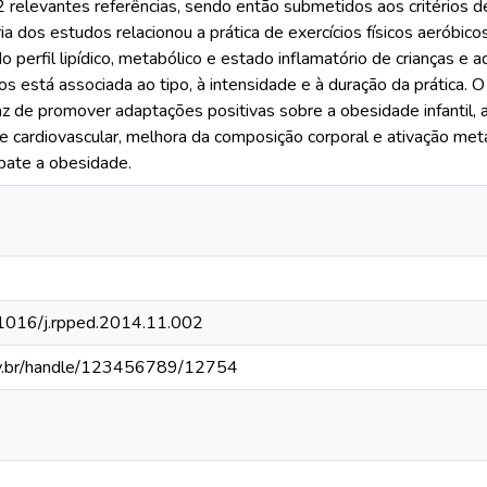
relevantes referências, sendo então submetidos aos critérios de i
a dos estudos relacionou a prática de exercícios físicos aeróbic
do perfil lipídico, metabólico e estado inflamatório de crianças e
s está associada ao tipo, à intensidade e à duração da prática. 
az de promover adaptações positivas sobre a obesidade infantil, 
e cardiovascular, melhora da composição corporal e ativação meta
bate a obesidade.
0.1016/j.rpped.2014.11.002
fv.br/handle/123456789/12754