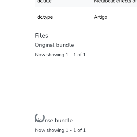
dc.title
Metabolic effects of
dc.type
Artigo
Files
Original bundle
Now showing
1 - 1 of 1
Loading...
License bundle
Now showing
1 - 1 of 1