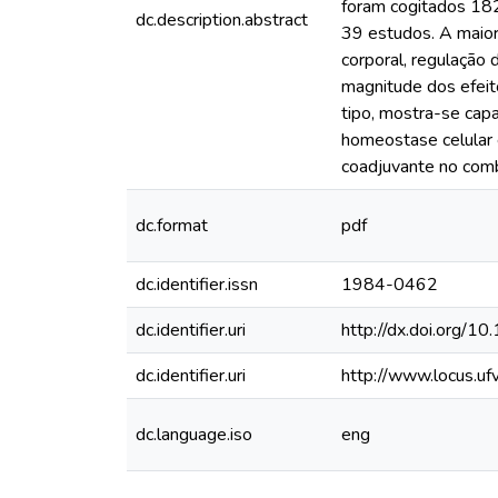
foram cogitados 182 
dc.description.abstract
39 estudos. A maiori
corporal, regulação 
magnitude dos efeito
tipo, mostra-se cap
homeostase celular 
coadjuvante no com
dc.format
pdf
dc.identifier.issn
1984-0462
dc.identifier.uri
http://dx.doi.org/1
dc.identifier.uri
http://www.locus.u
dc.language.iso
eng