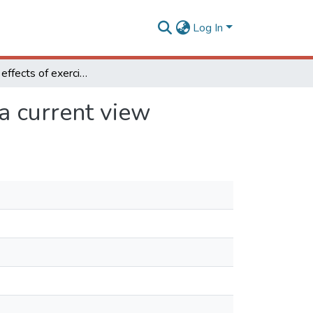
Log In
Metabolic effects of exercise on childhood obesity: a current view
 a current view