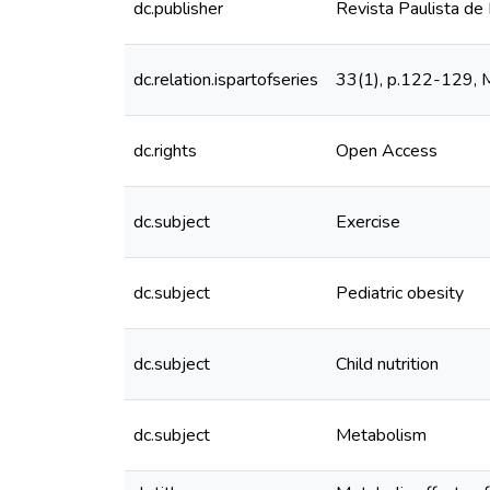
dc.publisher
Revista Paulista de 
dc.relation.ispartofseries
33(1), p.122-129,
dc.rights
Open Access
dc.subject
Exercise
dc.subject
Pediatric obesity
dc.subject
Child nutrition
dc.subject
Metabolism