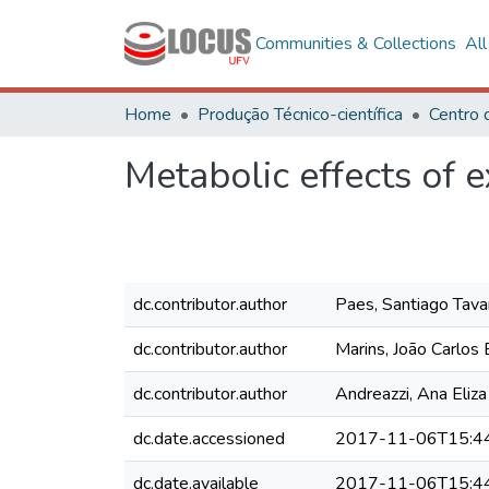
Communities & Collections
Al
Home
Produção Técnico-científica
Metabolic effects of e
dc.contributor.author
Paes, Santiago Tava
dc.contributor.author
Marins, João Carlos
dc.contributor.author
Andreazzi, Ana Eliza
dc.date.accessioned
2017-11-06T15:4
dc.date.available
2017-11-06T15:4