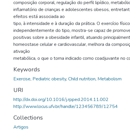
composição corporal, regulação do perfil lipídico, metaból
inflamatório de crianças e adolescentes obesos, entretan
efeitos está associada ao
tipo, à intensidade e à duração da prática. O exercício físico
independentemente do tipo, mostra-se capaz de promov
positivas sobre a obesidade infantil, atuando principalmen
homeostase celular e cardiovascular, melhora da composiç
ativação
metabólica, o que o torna indicado como coadjuvante no 
Keywords
Exercise
,
Pediatric obesity
,
Child nutrition
,
Metabolism
URI
http://dx.doi.org/10.1016/j.rpped.2014.11.002
http://www.locus.ufv.br/handle/123456789/12754
Collections
Artigos