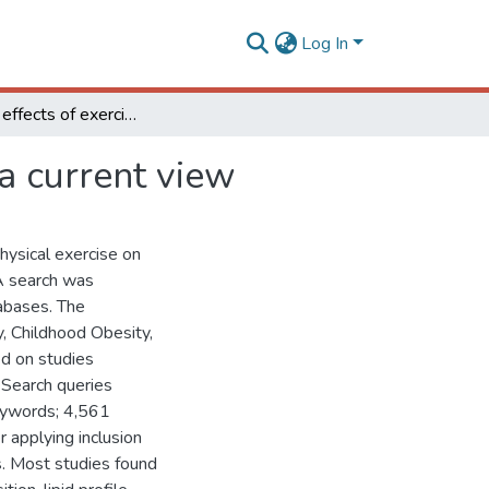
Log In
Metabolic effects of exercise on childhood obesity: a current view
 a current view
physical exercise on
 A search was
bases. The
, Childhood Obesity,
ed on studies
 Search queries
eywords; 4,561
 applying inclusion
es. Most studies found