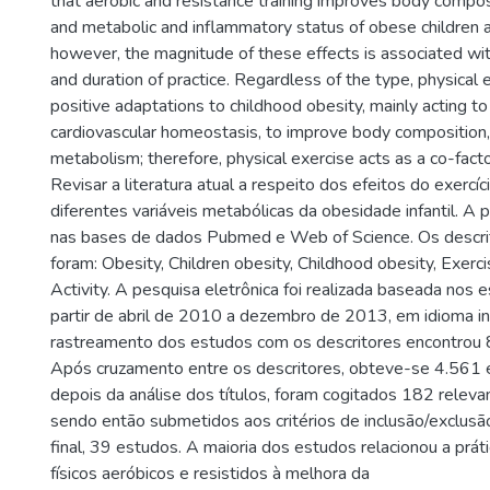
that aerobic and resistance training improves body composit
and metabolic and inflammatory status of obese children 
however, the magnitude of these effects is associated with
and duration of practice. Regardless of the type, physical
positive adaptations to childhood obesity, mainly acting to
cardiovascular homeostasis, to improve body composition,
metabolism; therefore, physical exercise acts as a co-factor
Revisar a literatura atual a respeito dos efeitos do exercíci
diferentes variáveis metabólicas da obesidade infantil. A p
nas bases de dados Pubmed e Web of Science. Os descrit
foram: Obesity, Children obesity, Childhood obesity, Exerci
Activity. A pesquisa eletrônica foi realizada baseada nos 
partir de abril de 2010 a dezembro de 2013, em idioma in
rastreamento dos estudos com os descritores encontrou
Após cruzamento entre os descritores, obteve-se 4.561 
depois da análise dos títulos, foram cogitados 182 relevan
sendo então submetidos aos critérios de inclusão/exclusão
final, 39 estudos. A maioria dos estudos relacionou a práti
físicos aeróbicos e resistidos à melhora da