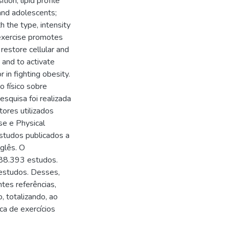
ion, lipid profile
and adolescents;
 the type, intensity
 exercise promotes
 restore cellular and
 and to activate
 in fighting obesity.
o físico sobre
esquisa foi realizada
ores utilizados
se e Physical
estudos publicados a
glês. O
 88.393 estudos.
estudos. Desses,
tes referências,
, totalizando, ao
ca de exercícios