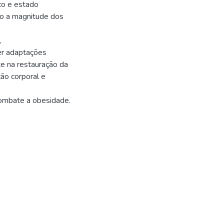
ico e estado
to a magnitude dos
,
er adaptações
te na restauração da
ão corporal e
combate a obesidade.