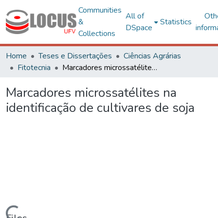
Communities
All of
Oth
&
Statistics
DSpace
inform
Collections
Home
Teses e Dissertações
Ciências Agrárias
Fitotecnia
Marcadores microssatélites na identificação de cultivares de soja
Marcadores microssatélites na
identificação de cultivares de soja