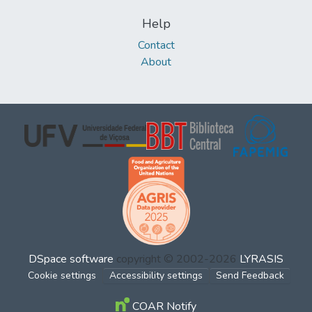
Help
Contact
About
DSpace software
copyright © 2002-2026
LYRASIS
Cookie settings
Accessibility settings
Send Feedback
COAR Notify