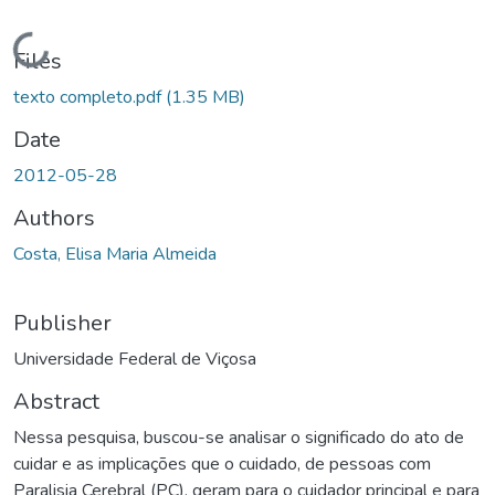
ading...
Files
texto completo.pdf
(1.35 MB)
Date
2012-05-28
Authors
Costa, Elisa Maria Almeida
Publisher
Universidade Federal de Viçosa
Abstract
Nessa pesquisa, buscou-se analisar o significado do ato de
cuidar e as implicações que o cuidado, de pessoas com
Paralisia Cerebral (PC), geram para o cuidador principal e para