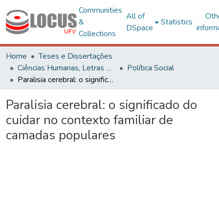
Communities
All of
Oth
&
Statistics
DSpace
inform
Collections
Home
Teses e Dissertações
Ciências Humanas, Letras e Artes
Política Social
Paralisia cerebral: o significado do cuidar no contexto familiar de camadas populares
Paralisia cerebral: o significado do
cuidar no contexto familiar de
camadas populares