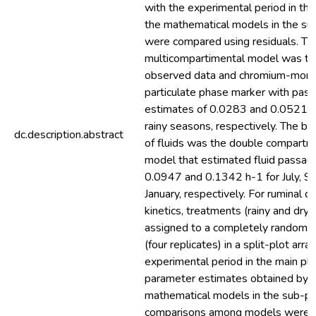
with the experimental period in the
the mathematical models in the su
were compared using residuals. Th
multicompartimental model was the
observed data and chromium-mord
particulate phase marker with pas
estimates of 0.0283 and 0.0521 h-
rainy seasons, respectively. The be
dc.description.abstract
of fluids was the double compartm
model that estimated fluid passag
0.0947 and 0.1342 h-1 for July, 
January, respectively. For ruminal d
kinetics, treatments (rainy and dry
assigned to a completely randomiz
(four replicates) in a split-plot ar
experimental period in the main plo
parameter estimates obtained by fit
mathematical models in the sub-pl
comparisons among models were a