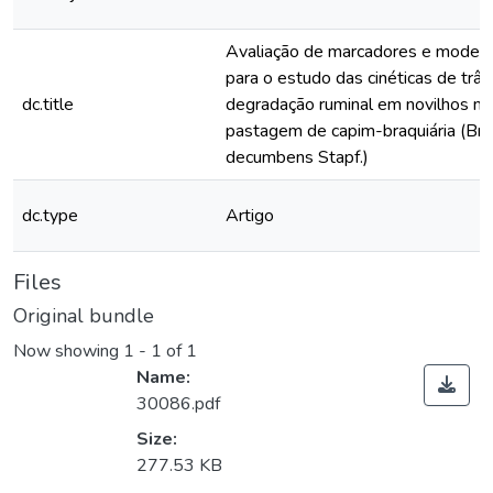
Avaliação de marcadores e model
para o estudo das cinéticas de trân
dc.title
degradação ruminal em novilhos m
pastagem de capim-braquiária (Brac
decumbens Stapf.)
dc.type
Artigo
Files
Original bundle
Now showing
1 - 1 of 1
Name:
30086.pdf
Size:
277.53 KB