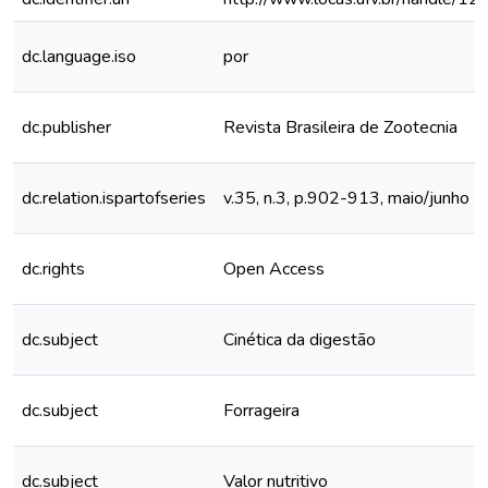
dc.language.iso
por
dc.publisher
Revista Brasileira de Zootecnia
dc.relation.ispartofseries
v.35, n.3, p.902-913, maio/junho 
dc.rights
Open Access
dc.subject
Cinética da digestão
dc.subject
Forrageira
dc.subject
Valor nutritivo