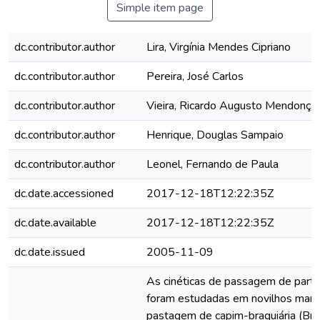
Simple item page
dc.contributor.author
Lira, Virgínia Mendes Cipriano
dc.contributor.author
Pereira, José Carlos
dc.contributor.author
Vieira, Ricardo Augusto Mendonça
dc.contributor.author
Henrique, Douglas Sampaio
dc.contributor.author
Leonel, Fernando de Paula
dc.date.accessioned
2017-12-18T12:22:35Z
dc.date.available
2017-12-18T12:22:35Z
dc.date.issued
2005-11-09
As cinéticas de passagem de partíc
foram estudadas em novilhos man
pastagem de capim-braquiária (Brac