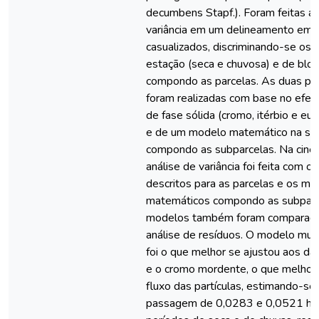
decumbens Stapf.). Foram feitas an
variância em um delineamento em 
casualizados, discriminando-se os 
estação (seca e chuvosa) e de bloc
compondo as parcelas. As duas pri
foram realizadas com base no efei
de fase sólida (cromo, itérbio e eur
e de um modelo matemático na se
compondo as subparcelas. Na cinéti
análise de variância foi feita com 
descritos para as parcelas e os m
matemáticos compondo as subparc
modelos também foram comparado
análise de resíduos. O modelo mul
foi o que melhor se ajustou aos d
e o cromo mordente, o que melhor
fluxo das partículas, estimando-se
passagem de 0,0283 e 0,0521 h-1