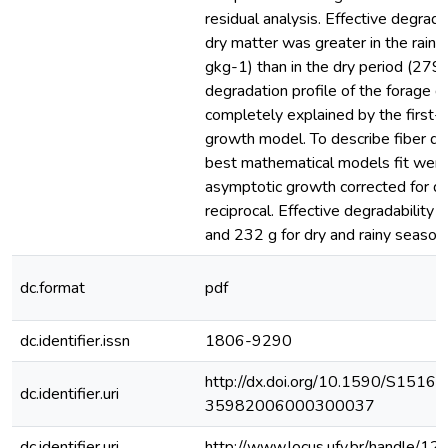
residual analysis. Effective degrada
dry matter was greater in the rain
gkg-1) than in the dry period (279
degradation profile of the forage 
completely explained by the first-
growth model. To describe fiber de
best mathematical models fit were 
asymptotic growth corrected for dis
reciprocal. Effective degradability 
and 232 g for dry and rainy seasons
dc.format
pdf
dc.identifier.issn
1806-9290
http://dx.doi.org/10.1590/S1516-
dc.identifier.uri
35982006000300037
dc.identifier.uri
http://www.locus.ufv.br/handle/