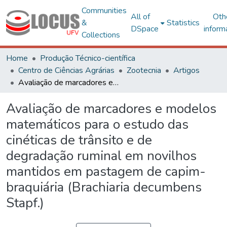
Communities
All of
Oth
&
Statistics
DSpace
inform
Collections
Home
Produção Técnico-científica
Centro de Ciências Agrárias
Zootecnia
Artigos
Avaliação de marcadores e modelos matemáticos para o estudo das cinéticas de trânsito e de degradação ruminal em novilhos mantidos em pastagem de capim-braquiária (Brachiaria decumbens Stapf.)
Avaliação de marcadores e modelos
matemáticos para o estudo das
cinéticas de trânsito e de
degradação ruminal em novilhos
mantidos em pastagem de capim-
braquiária (Brachiaria decumbens
Stapf.)