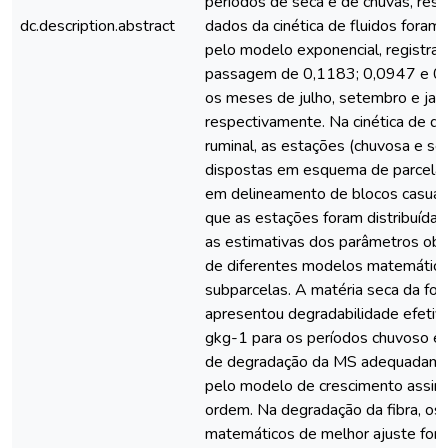
períodos de seca e de chuvas, res
dc.description.abstract
dados da cinética de fluidos foram
pelo modelo exponencial, registra
passagem de 0,1183; 0,0947 e 0,
os meses de julho, setembro e jane
respectivamente. Na cinética de d
ruminal, as estações (chuvosa e se
dispostas em esquema de parcelas 
em delineamento de blocos casual
que as estações foram distribuídas
as estimativas dos parâmetros obt
de diferentes modelos matemático
subparcelas. A matéria seca da fo
apresentou degradabilidade efeti
gkg-1 para os períodos chuvoso e s
de degradação da MS adequadamen
pelo modelo de crescimento assint
ordem. Na degradação da fibra, o
matemáticos de melhor ajuste for