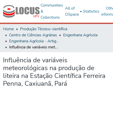
Communities
All of
Oth
&
Statistics
DSpace
inform
Collections
Home
Produção Técnico-científica
Centro de Ciências Agrárias
Engenharia Agrícola
Engenharia Agrícola - Artigos
Influência de variáveis meteorológicas na produção de liteira na Estação Científica Ferreira Penna, Caxiuanã, Pará
Influência de variáveis
meteorológicas na produção de
liteira na Estação Científica Ferreira
Penna, Caxiuanã, Pará