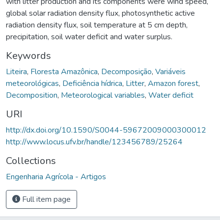
with litter production and its components were wind speed,
global solar radiation density flux, photosynthetic active
radiation density flux, soil temperature at 5 cm depth,
precipitation, soil water deficit and water surplus.
Keywords
Liteira
,
Floresta Amazônica
,
Decomposição
,
Variáveis
meteorológicas
,
Deficiência hídrica
,
Litter
,
Amazon forest
,
Decomposition
,
Meteorological variables
,
Water deficit
URI
http://dx.doi.org/10.1590/S0044-59672009000300012
http://www.locus.ufv.br/handle/123456789/25264
Collections
Engenharia Agrícola - Artigos
Full item page