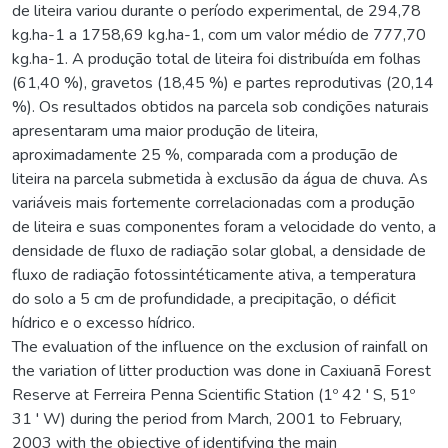
de liteira variou durante o período experimental, de 294,78
kg.ha-1 a 1758,69 kg.ha-1, com um valor médio de 777,70
kg.ha-1. A produção total de liteira foi distribuída em folhas
(61,40 %), gravetos (18,45 %) e partes reprodutivas (20,14
%). Os resultados obtidos na parcela sob condições naturais
apresentaram uma maior produção de liteira,
aproximadamente 25 %, comparada com a produção de
liteira na parcela submetida à exclusão da água de chuva. As
variáveis mais fortemente correlacionadas com a produção
de liteira e suas componentes foram a velocidade do vento, a
densidade de fluxo de radiação solar global, a densidade de
fluxo de radiação fotossintéticamente ativa, a temperatura
do solo a 5 cm de profundidade, a precipitação, o déficit
hídrico e o excesso hídrico.
The evaluation of the influence on the exclusion of rainfall on
the variation of litter production was done in Caxiuanã Forest
Reserve at Ferreira Penna Scientific Station (1º 42 ' S, 51º
31 ' W) during the period from March, 2001 to February,
2003 with the objective of identifying the main