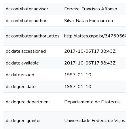
dc.contributor.advisor
Ferreira, Francisco Affonso
dc.contributor.author
Silva, Natan Fontoura da
dc.contributor.authorLattes
http://lattes.cnpq.br/347395
dc.date.accessioned
2017-10-06T17:38:43Z
dc.date.available
2017-10-06T17:38:43Z
dc.date.issued
1997-01-10
dc.degree.date
1997-01-10
dc.degree.department
Departamento de Fitotecnia
dc.degree.grantor
Universidade Federal de Viçosa