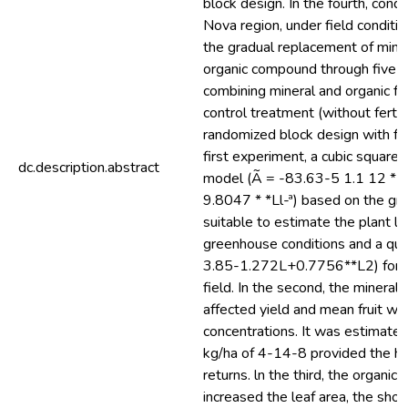
block design. In the fourth, cond
Nova region, under field conditio
the gradual replacement of minera
organic compound through five fe
combining mineral and organic fer
control treatment (without fertiliz
randomized block design with four
first experiment, a cubic square
dc.description.abstract
model (Ã = -83.63-5 1.1 12 *
9.8047 * *Ll-ª) based on the gr
suitable to estimate the plant le
greenhouse conditions and a qua
3.85-1.272L+0.7756**L2) for p
field. In the second, the mineral f
affected yield and mean fruit wei
concentrations. It was estimate
kg/ha of 4-14-8 provided the h
returns. ln the third, the organi
increased the leaf area, the shoo