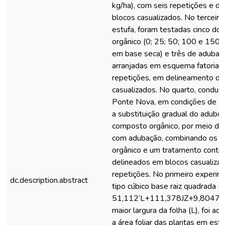
kg/ha), com seis repetições e 
blocos casualizados. No terceir
estufa, foram testadas cinco d
orgânico (0; 25; 50; 100 e 150 
em base seca) e três de adubaçã
arranjadas em esquema fatorial 
repetições, em delineamento de
casualizados. No quarto, conduzi
Ponte Nova, em condições de ca
a substituição gradual do adubo 
composto orgânico, por meio de
com adubação, combinando os a
orgânico e um tratamento contr
delineados em blocos casualiza
repetições. No primeiro experi
dc.description.abstract
tipo cúbico base raiz quadrada 
51,112‘L+111,378JZ+9,8047“L"
maior largura da folha (L), foi a
a área foliar das plantas em est