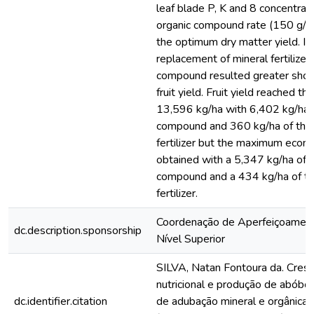
leaf blade P, K and 8 concentrati
organic compound rate (150 g/d
the optimum dry matter yield. In 
replacement of mineral fertilizer
compound resulted greater shoo
fruit yield. Fruit yield reached 
13,596 kg/ha with 6,402 kg/ha o
compound and 360 kg/ha of the
fertilizer but the maximum econo
obtained with a 5,347 kg/ha of t
compound and a 434 kg/ha of th
fertilizer.
Coordenação de Aperfeiçoamen
dc.description.sponsorship
Nível Superior
SILVA, Natan Fontoura da. Cres
nutricional e produção de abóbor
dc.identifier.citation
de adubação mineral e orgânica.