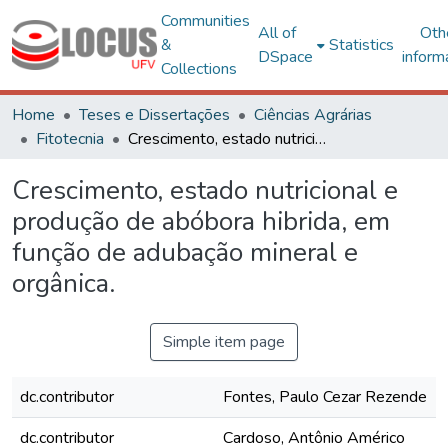
Communities
All of
Oth
&
Statistics
DSpace
inform
Collections
Home
Teses e Dissertações
Ciências Agrárias
Fitotecnia
Crescimento, estado nutricional e produção de abóbora hibrida, em função de adubação mineral e orgânica.
Crescimento, estado nutricional e
produção de abóbora hibrida, em
função de adubação mineral e
orgânica.
Simple item page
dc.contributor
Fontes, Paulo Cezar Rezende
dc.contributor
Cardoso, Antônio Américo