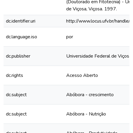
(Doutorado em Fitotecnia) - Uni
de Viçosa, Viçosa. 1997.
dc.identifier.uri
http://www.locus.ufv.br/hand
dc.language.iso
por
dc.publisher
Universidade Federal de Viçosa
dc.rights
Acesso Aberto
dc.subject
Abóbora - crescimento
dc.subject
Abóbora - Nutrição