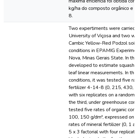
máxima eficiência foi obtida co
kg/ha do composto orgânico e 
8.
Two expertiments were carried o
University of Viçosa and two we
Cambic Yellow-Red Podzol soil u
conditions in EPAMIG Experimen
Nova, Minas Gerais State. In the
developed to estimate squash fo
leaf linear measurements. In the
conditions, it was tested five ra
fertilizer 4-14-8 (0, 215, 430, 
with six replicates on a randomiz
the third, under greenhouse condi
tested five rates of organic com
100, 150 g/dmª, expressed on dr
rates of mineral fertilizer (0, 1 
5 x 3 factorial with four replica