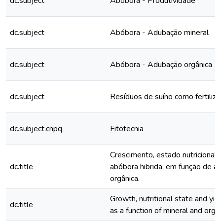
dc.subject
Abóbora - Produtividade
dc.subject
Abóbora - Adubação mineral
dc.subject
Abóbora - Adubação orgânica
dc.subject
Resíduos de suíno como fertiliz
dc.subject.cnpq
Fitotecnia
Crescimento, estado nutricional
dc.title
abóbora hibrida, em função de a
orgânica.
Growth, nutritional state and yie
dc.title
as a function of mineral and organi