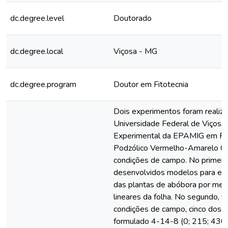
dc.degree.level
Doutorado
dc.degree.local
Viçosa - MG
dc.degree.program
Doutor em Fitotecnia
Dois experimentos foram realiz
Universidade Federal de Viçosa 
Experimental da EPAMIG em Po
Podzólico Vermelho-Amarelo C
condições de campo. No primeir
desenvolvidos modelos para esti
das plantas de abóbora por mei
lineares da folha. No segundo, 
condições de campo, cinco dose
formulado 4-14-8 (0; 215; 430