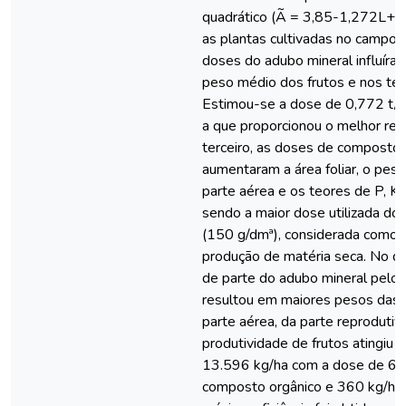
quadrático (Ã = 3,85-1,272L+O
as plantas cultivadas no campo.
doses do adubo mineral influíra
peso médio dos frutos e nos teo
Estimou-se a dose de 0,772 t/
a que proporcionou o melhor re
terceiro, as doses de composto 
aumentaram a área foliar, o pes
parte aérea e os teores de P, K e
sendo a maior dose utilizada do
(150 g/dmª), considerada como 
produção de matéria seca. No qua
de parte do adubo mineral pelo
resultou em maiores pesos das 
parte aérea, da parte reprodutiv
produtividade de frutos atingiu 
13.596 kg/ha com a dose de 6.
composto orgânico e 360 kg/ha