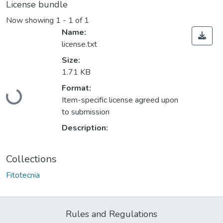
License bundle
Now showing
1 - 1 of 1
Name:
license.txt
Size:
1.71 KB
Format:
Loading...
Item-specific license agreed upon
to submission
Description:
Collections
Fitotecnia
Rules and Regulations