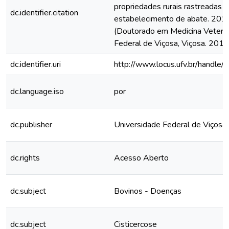
propriedades rurais rastreadas a 
dc.identifier.citation
estabelecimento de abate. 2018
(Doutorado em Medicina Veteriná
Federal de Viçosa, Viçosa. 2018
dc.identifier.uri
http://www.locus.ufv.br/hand
dc.language.iso
por
dc.publisher
Universidade Federal de Viçosa
dc.rights
Acesso Aberto
dc.subject
Bovinos - Doenças
dc.subject
Cisticercose