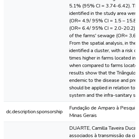
5.1% (95% CI = 3.74-6.42). The 
identified in the study area were 
(OR= 4.9/ 95% CI = 1.5 – 15.8)
(OR= 6.4/ 95% CI = 2.0-20.2) a
of the farms' sewage (OR= 3,6/
From the spatial analysis, in the
identified a cluster, with a risk o
times higher in farms located insi
when compared to farms locate
results show that the Triângulo M
endemic to the disease and pre
should be applied in relation t
system and the infra-sanitary str
Fundação de Amparo à Pesquis
dc.description.sponsorship
Minas Gerais
DUARTE, Camilla Taveira Ducas.
associados à transmissão da cis