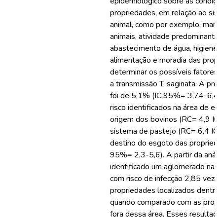
epidemiológico sobre as condiçõ
propriedades, em relação ao sis
animal, como por exemplo, mane
animais, atividade predominante,
abastecimento de água, higiene 
alimentação e moradia das propr
determinar os possíveis fatores 
a transmissão T. saginata. A pre
foi de 5,1% (IC 95%= 3,74-6,42
risco identificados na área de e
origem dos bovinos (RC= 4,9 IC
sistema de pastejo (RC= 6,4 I
destino do esgoto das propried
95%= 2,3-5,6). A partir da anális
identificado um aglomerado na r
com risco de infecção 2,85 veze
propriedades localizados dentr
quando comparado com as propri
fora dessa área. Esses resulta