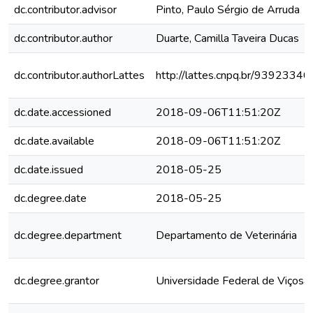
dc.contributor.advisor
Pinto, Paulo Sérgio de Arruda
dc.contributor.author
Duarte, Camilla Taveira Ducas
dc.contributor.authorLattes
http://lattes.cnpq.br/939233
dc.date.accessioned
2018-09-06T11:51:20Z
dc.date.available
2018-09-06T11:51:20Z
dc.date.issued
2018-05-25
dc.degree.date
2018-05-25
dc.degree.department
Departamento de Veterinária
dc.degree.grantor
Universidade Federal de Viçosa