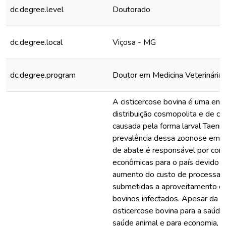
dc.degree.level
Doutorado
dc.degree.local
Viçosa - MG
dc.degree.program
Doutor em Medicina Veterinária
A cisticercose bovina é uma en
distribuição cosmopolita e de ca
causada pela forma larval Taenia
prevalência dessa zoonose em 
de abate é responsável por cons
econômicas para o país devido 
aumento do custo de processam
submetidas a aproveitamento co
bovinos infectados. Apesar da i
cisticercose bovina para a saúde 
saúde animal e para economia, a