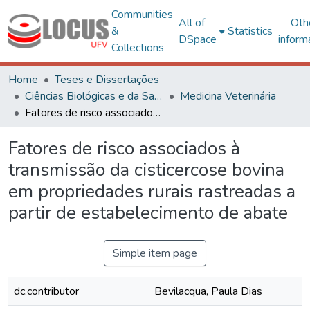
Communities
All of
Oth
&
Statistics
DSpace
inform
Collections
Home
Teses e Dissertações
Ciências Biológicas e da Saúde
Medicina Veterinária
Fatores de risco associados à transmissão da cisticercose bovina em propriedades rurais rastreadas a partir de estabelecimento de abate
Fatores de risco associados à
transmissão da cisticercose bovina
em propriedades rurais rastreadas a
partir de estabelecimento de abate
Simple item page
dc.contributor
Bevilacqua, Paula Dias