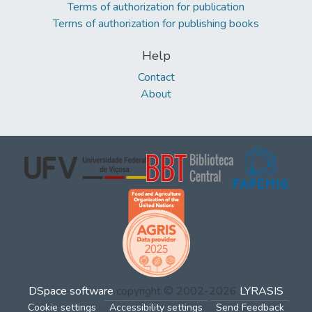
Terms of authorization for publication
Terms of authorization for publishing books
Help
Contact
About
DSpace software
copyright © 2002-2026
LYRASIS
Cookie settings
Accessibility settings
Send Feedback