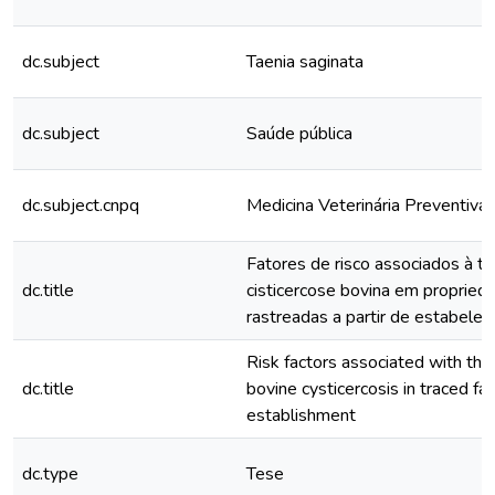
dc.subject
Taenia saginata
dc.subject
Saúde pública
dc.subject.cnpq
Medicina Veterinária Preventiva
Fatores de risco associados à t
dc.title
cisticercose bovina em proprieda
rastreadas a partir de estabele
Risk factors associated with the
dc.title
bovine cysticercosis in traced f
establishment
dc.type
Tese