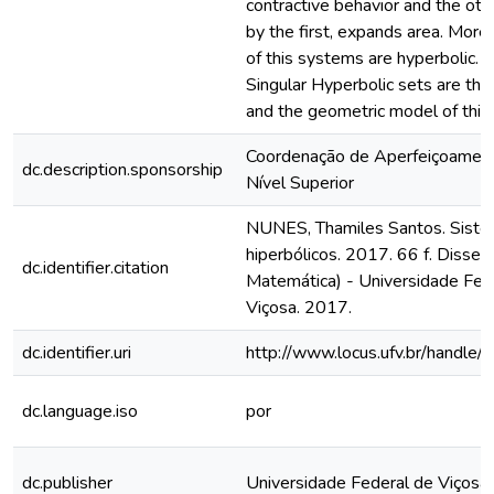
contractive behavior and the ot
by the first, expands area. Moreov
of this systems are hyperbolic. 
Singular Hyperbolic sets are the
and the geometric model of this 
Coordenação de Aperfeiçoamen
dc.description.sponsorship
Nível Superior
NUNES, Thamiles Santos. Siste
hiperbólicos. 2017. 66 f. Disse
dc.identifier.citation
Matemática) - Universidade Fede
Viçosa. 2017.
dc.identifier.uri
http://www.locus.ufv.br/hand
dc.language.iso
por
dc.publisher
Universidade Federal de Viçosa