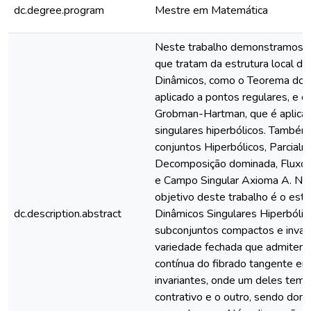
dc.degree.program
Mestre em Matemática
Neste trabalho demonstramos 
que tratam da estrutura local d
Dinâmicos, como o Teorema do F
aplicado a pontos regulares, e 
Grobman-Hartman, que é aplica
singulares hiperbólicos. Também
conjuntos Hiperbólicos, Parcialm
Decomposição dominada, Fluxo L
e Campo Singular Axioma A. No e
objetivo deste trabalho é o est
dc.description.abstract
Dinâmicos Singulares Hiperbólic
subconjuntos compactos e invar
variedade fechada que admite
contínua do fibrado tangente em
invariantes, onde um deles te
contrativo e o outro, sendo domi