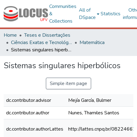
Communities
All of
Oth
&
Statistics
DSpace
inform
Collections
Home
Teses e Dissertações
Ciências Exatas e Tecnológicas
Matemática
Sistemas singulares hiperbólicos
Sistemas singulares hiperbólicos
Simple item page
dc.contributor.advisor
Mejía García, Bulmer
dc.contributor.author
Nunes, Thamiles Santos
dc.contributor.authorLattes
http://lattes.cnpq.br/082246