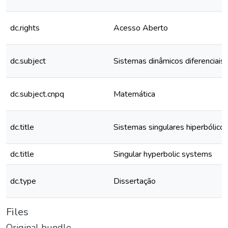
dc.rights
Acesso Aberto
dc.subject
Sistemas dinâmicos diferenciais
dc.subject.cnpq
Matemática
dc.title
Sistemas singulares hiperbólico
dc.title
Singular hyperbolic systems
dc.type
Dissertação
Files
Original bundle