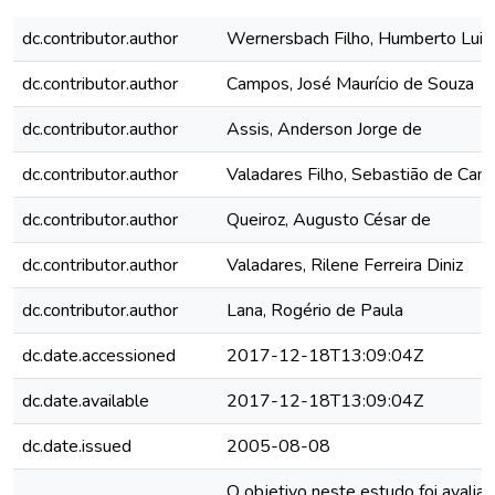
dc.contributor.author
Wernersbach Filho, Humberto Luiz
dc.contributor.author
Campos, José Maurício de Souza
dc.contributor.author
Assis, Anderson Jorge de
dc.contributor.author
Valadares Filho, Sebastião de Ca
dc.contributor.author
Queiroz, Augusto César de
dc.contributor.author
Valadares, Rilene Ferreira Diniz
dc.contributor.author
Lana, Rogério de Paula
dc.date.accessioned
2017-12-18T13:09:04Z
dc.date.available
2017-12-18T13:09:04Z
dc.date.issued
2005-08-08
O objetivo neste estudo foi avaliar 