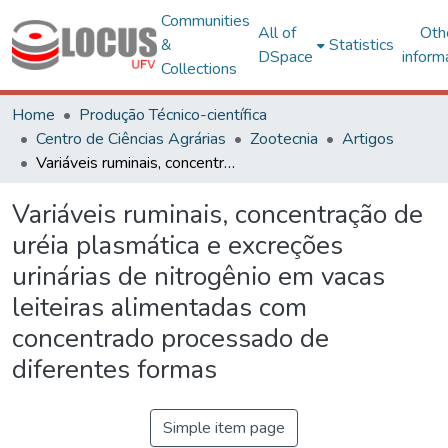
Communities
All of
Oth
&
Statistics
DSpace
inform
Collections
Home
Produção Técnico-científica
Centro de Ciências Agrárias
Zootecnia
Artigos
Variáveis ruminais, concentração de uréia plasmática e excreções urinárias de nitrogênio em vacas leiteiras alimentadas com concentrado processado de diferentes formas
Variáveis ruminais, concentração de
uréia plasmática e excreções
urinárias de nitrogênio em vacas
leiteiras alimentadas com
concentrado processado de
diferentes formas
Simple item page