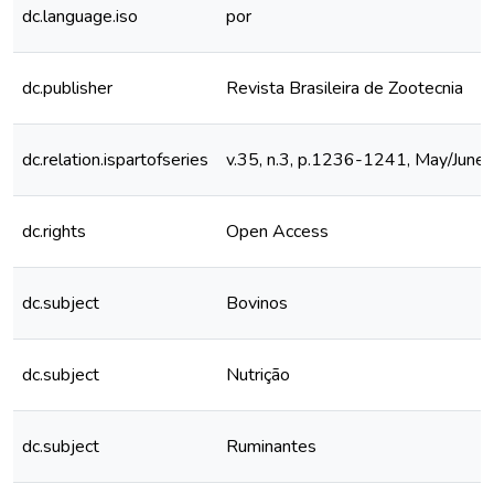
dc.language.iso
por
dc.publisher
Revista Brasileira de Zootecnia
dc.relation.ispartofseries
v.35, n.3, p.1236-1241, May/June
dc.rights
Open Access
dc.subject
Bovinos
dc.subject
Nutrição
dc.subject
Ruminantes