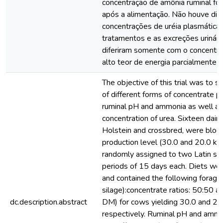
concentração de amônia ruminal fo
após a alimentação. Não houve dif
concentrações de uréia plasmática 
tratamentos e as excreções urinári
diferiram somente com o concentr
alto teor de energia parcialmente 
The objective of this trial was to s
of different forms of concentrate p
ruminal pH and ammonia as well a
concentration of urea. Sixteen dair
Holstein and crossbred, were bloc
production level (30.0 and 20.0 kg
randomly assigned to two Latin squ
periods of 15 days each. Diets we
and contained the following forage
silage):concentrate ratios: 50:50 
dc.description.abstract
DM) for cows yielding 30.0 and 20.
respectively. Ruminal pH and amm