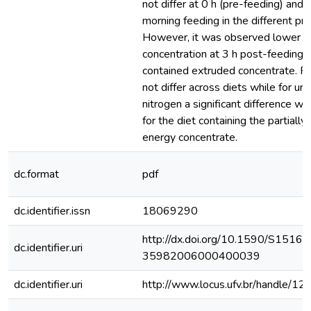
not differ at 0 h (pre-feeding) and a
morning feeding in the different pro
However, it was observed lower r
concentration at 3 h post-feeding 
contained extruded concentrate. P
not differ across diets while for uri
nitrogen a significant difference w
for the diet containing the partiall
energy concentrate.
dc.format
pdf
dc.identifier.issn
18069290
http://dx.doi.org/10.1590/S1516-
dc.identifier.uri
35982006000400039
dc.identifier.uri
http://www.locus.ufv.br/handle/