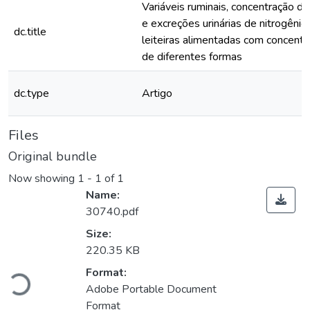
Variáveis ruminais, concentração de
e excreções urinárias de nitrogêni
dc.title
leiteiras alimentadas com concent
de diferentes formas
dc.type
Artigo
Files
Original bundle
Now showing
1 - 1 of 1
Name:
30740.pdf
Size:
220.35 KB
Loading...
Format:
Adobe Portable Document
Format