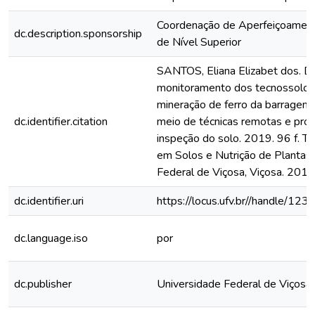
Coordenação de Aperfeiçoamen
dc.description.sponsorship
de Nível Superior
SANTOS, Eliana Elizabet dos. Di
monitoramento dos tecnossolos 
mineração de ferro da barragem
dc.identifier.citation
meio de técnicas remotas e prox
inspeção do solo. 2019. 96 f. T
em Solos e Nutrição de Plantas)
Federal de Viçosa, Viçosa. 2019
dc.identifier.uri
https://locus.ufv.br//handle/
dc.language.iso
por
dc.publisher
Universidade Federal de Viçosa