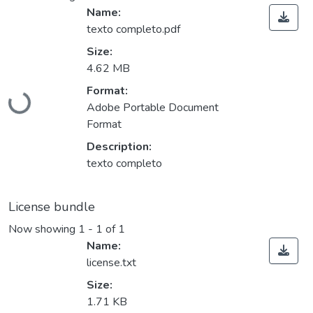
Name:
texto completo.pdf
Size:
4.62 MB
Format:
oading...
Adobe Portable Document
Format
Description:
texto completo
License bundle
Now showing
1 - 1 of 1
Name:
license.txt
Size:
1.71 KB