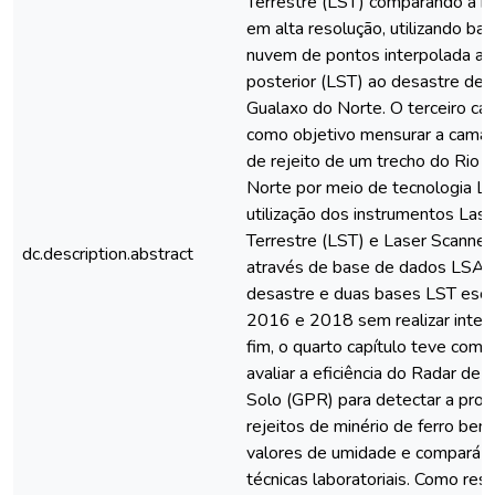
Terrestre (LST) comparando a m
em alta resolução, utilizando b
nuvem de pontos interpolada ant
posterior (LST) ao desastre de 
Gualaxo do Norte. O terceiro cap
como objetivo mensurar a cama
de rejeito de um trecho do Rio 
Norte por meio de tecnologia L
utilização dos instrumentos Las
Terrestre (LST) e Laser Scanne
dc.description.abstract
através de base de dados LSA a
desastre e duas bases LST esc
2016 e 2018 sem realizar inter
fim, o quarto capítulo teve como
avaliar a eficiência do Radar de
Solo (GPR) para detectar a pro
rejeitos de minério de ferro be
valores de umidade e compará-
técnicas laboratoriais. Como resu