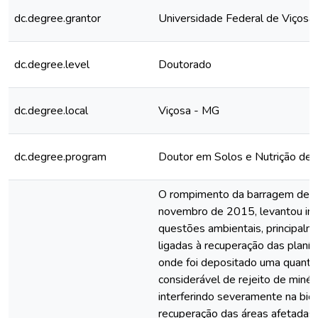
dc.degree.grantor
Universidade Federal de Viçosa
dc.degree.level
Doutorado
dc.degree.local
Viçosa - MG
dc.degree.program
Doutor em Solos e Nutrição de 
O rompimento da barragem de 
novembro de 2015, levantou im
questões ambientais, principalm
ligadas à recuperação das planíci
onde foi depositado uma quanti
considerável de rejeito de minéri
interferindo severamente na bio
recuperação das áreas afetada