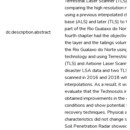
Terrestrial Laser Scanner (TLS) 
comparing the high resolution m
using a previous interpolated cl
base (ALS) and later (TLS) to th
part of the Rio Gualaxo do Norte.
dc.description.abstract
fourth chapter had the objective
the layer and the tailings volume
the Rio Gualaxo do Norte using
technology and using Terrestrial
(TLS) and Airbone Laser Scanner
disaster LSA data and two TLS
scanned in 2016 and 2018 with
interpolations. As a result, it wa
evaluate that the Technosols in 
obtained improvements in the c
conditions and show potential fo
recovery techniques. Physical an
characteristics did not change sig
Soil Penetration Radar showed t