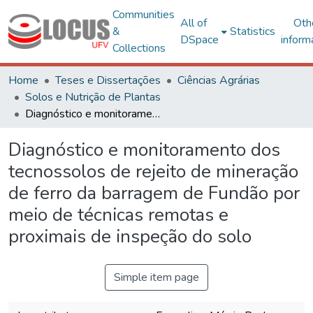
Communities
All of
Oth
&
Statistics
DSpace
inform
Collections
Home
Teses e Dissertações
Ciências Agrárias
Solos e Nutrição de Plantas
Diagnóstico e monitoramento dos tecnossolos de rejeito de mineração de ferro da barragem de Fundão por meio de técnicas remotas e proximais de inspeção do solo
Diagnóstico e monitoramento dos
tecnossolos de rejeito de mineração
de ferro da barragem de Fundão por
meio de técnicas remotas e
proximais de inspeção do solo
Simple item page