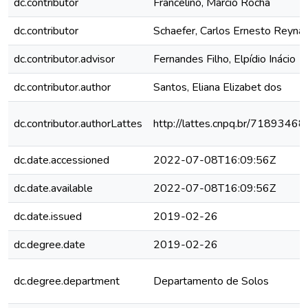
dc.contributor
Francelino, Márcio Rocha
dc.contributor
Schaefer, Carlos Ernesto Reyna
dc.contributor.advisor
Fernandes Filho, Elpídio Inácio
dc.contributor.author
Santos, Eliana Elizabet dos
dc.contributor.authorLattes
http://lattes.cnpq.br/718934
dc.date.accessioned
2022-07-08T16:09:56Z
dc.date.available
2022-07-08T16:09:56Z
dc.date.issued
2019-02-26
dc.degree.date
2019-02-26
dc.degree.department
Departamento de Solos