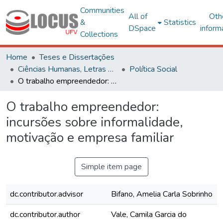
Communities
All of
Oth
&
Statistics
DSpace
inform
Collections
Home
Teses e Dissertações
Ciências Humanas, Letras e Artes
Política Social
O trabalho empreendedor: incursões sobre informalidade, motivação e empresa familiar
O trabalho empreendedor:
incursões sobre informalidade,
motivação e empresa familiar
Simple item page
dc.contributor.advisor
Bifano, Amelia Carla Sobrinho
dc.contributor.author
Vale, Camila Garcia do