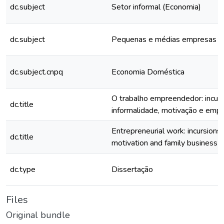
dc.subject
Setor informal (Economia)
dc.subject
Pequenas e médias empresas
dc.subject.cnpq
Economia Doméstica
O trabalho empreendedor: incur
dc.title
informalidade, motivação e empre
Entrepreneurial work: incursions 
dc.title
motivation and family business
dc.type
Dissertação
Files
Original bundle