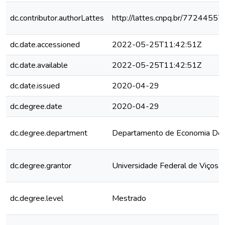
dc.contributor.authorLattes
http://lattes.cnpq.br/772445
dc.date.accessioned
2022-05-25T11:42:51Z
dc.date.available
2022-05-25T11:42:51Z
dc.date.issued
2020-04-29
dc.degree.date
2020-04-29
dc.degree.department
Departamento de Economia Do
dc.degree.grantor
Universidade Federal de Viçosa
dc.degree.level
Mestrado