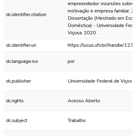
empreendedor: incursões sobre i
motivação e empresa familiar. 2
dc.identifier.citation
Dissertação (Mestrado em Eco
Doméstica) - Universidade Feder
Viçosa. 2020.
dc.identifier.uri
https://locus.ufv.br//handle/
dc.language.iso
por
dc.publisher
Universidade Federal de Viçosa
dc.rights
Acesso Aberto
dc.subject
Trabalho