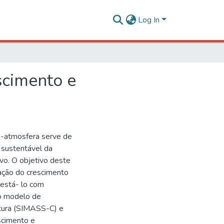
Log In
cimento e
o-atmosfera serve de
 sustentável da
vo. O objetivo deste
ação do crescimento
testá- lo com
no modelo de
ltura (SIMASS-C) e
scimento e