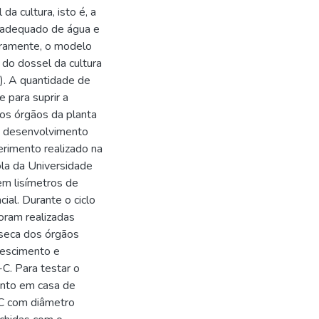
a cultura, isto é, a
 adequado de água e
iramente, o modelo
 do dossel da cultura
). A quantidade de
e para suprir a
 os órgãos da planta
e desenvolvimento
erimento realizado na
la da Universidade
em lisímetros de
ial. Durante o ciclo
oram realizadas
a seca dos órgãos
rescimento e
C. Para testar o
nto em casa de
VC com diâmetro