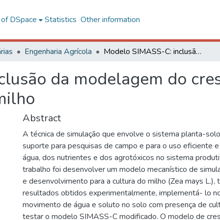
l of DSpace
Statistics
Other information
rias
Engenharia Agrícola
Modelo SIMASS-C: inclusão da modelagem do crescimento e desenvolvimento do milho
clusão da modelagem do cres
milho
Abstract
A técnica de simulação que envolve o sistema planta-sol
suporte para pesquisas de campo e para o uso eficiente e
água, dos nutrientes e dos agrotóxicos no sistema produti
trabalho foi desenvolver um modelo mecanístico de simul
e desenvolvimento para a cultura do milho (Zea mays L.), 
resultados obtidos experimentalmente, implementá- lo 
movimento de água e soluto no solo com presença de cu
testar o modelo SIMASS-C modificado. O modelo de cre