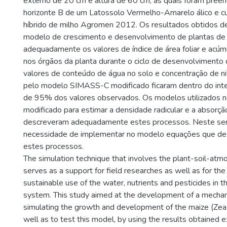
externo de 20 cm e altura de 60 cm, as quais foram pree
horizonte B de um Latossolo Vermelho-Amarelo álico e c
híbrido de milho Agromen 2012. Os resultados obtidos 
modelo de crescimento e desenvolvimento de plantas de 
adequadamente os valores de índice de área foliar e acúm
nos órgãos da planta durante o ciclo de desenvolvimento d
valores de conteúdo de água no solo e concentração de n
pelo modelo SIMASS-C modificado ficaram dentro do inte
de 95% dos valores observados. Os modelos utilizados
modificado para estimar a densidade radicular e a absorçã
descreveram adequadamente estes processos. Neste sen
necessidade de implementar no modelo equações que d
estes processos.
The simulation technique that involves the plant-soil-at
serves as a support for field researches as well as for the 
sustainable use of the water, nutrients and pesticides in t
system. This study aimed at the development of a mechan
simulating the growth and development of the maize (Zea 
well as to test this model, by using the results obtained e