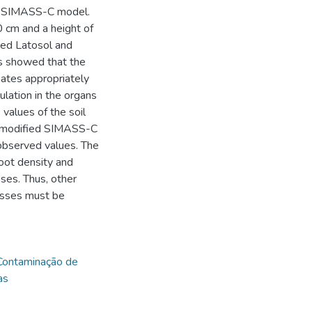
ed SIMASS-C model.
 cm and a height of
-Red Latosol and
s showed that the
ates appropriately
ulation in the organs
 values of the soil
he modified SIMASS-C
observed values. The
oot density and
ses. Thus, other
cesses must be
Contaminação de
as