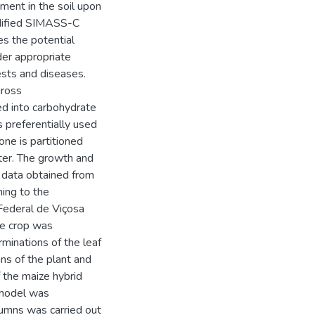
ment in the soil upon
odified SIMASS-C
s the potential
der appropriate
ests and diseases.
gross
ed into carbohydrate
 preferentially used
one is partitioned
ter. The growth and
 data obtained from
ning to the
Federal de Viçosa
he crop was
rminations of the leaf
ans of the plant and
 the maize hybrid
 model was
umns was carried out