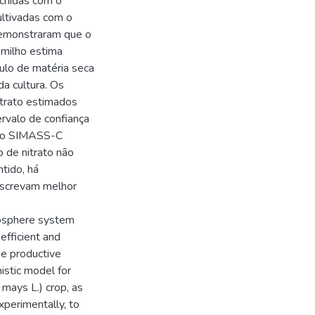
nchidas com o
ultivadas com o
demonstraram que o
milho estima
ulo de matéria seca
a cultura. Os
itrato estimados
rvalo de confiança
 no SIMASS-C
o de nitrato não
tido, há
escrevam melhor
mosphere system
efficient and
he productive
istic model for
mays L.) crop, as
xperimentally, to