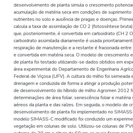
desenvolvimento de planta simula o crescimento potencial d
acumulação de matéria seca em condições de suprimento
nutrientes no solo e ausência de pragas e doenças. Prime
calcula a taxa de assimilação de CO 2 (fotossíntese bruta)
que, posteriormente, é convertida em carboidrato (CH 2 O
carboidrato assimilada diariamente é usada prioritariament
respiração de manutenção e a restante é fracionada entre
e convertida em matéria seca. O modelo de crescimento 
de planta foi testado utilizando-se dados obtidos em exp
área experimental do Departamento de Engenharia Agríco
Federal de Viçosa (UFV). A cultura do milho foi semeada 
drenagem e conduzida de forma a atingir a produção potenc
de desenvolvimento do híbrido de milho Agromen 2012 f
determinações de área foliar, senescência foliar e matéri
aéreos da planta e das raízes. Em seguida, o modelo de c
desenvolvimento de planta foi implementado no SIMASS-
modelo SIMASS-C modificado foi conduzido um experime
vegetação em colunas de solo. Utilizou-se colunas de P